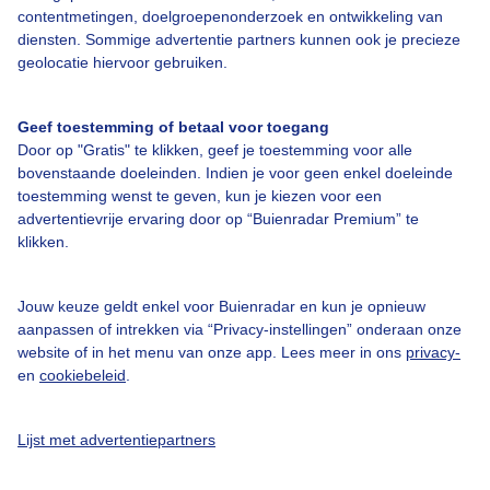
Contact
contentmetingen, doelgroepenonderzoek en ontwikkeling van
diensten. Sommige advertentie partners kunnen ook je precieze
Toegankelijkheid
geolocatie hiervoor gebruiken.
Gebruikersvoorwaarden
Adverteren
Geef toestemming of betaal voor toegang
Door op "Gratis" te klikken, geef je toestemming voor alle
Buienradar Team
bovenstaande doeleinden. Indien je voor geen enkel doeleinde
toestemming wenst te geven, kun je kiezen voor een
Privacy beleid
advertentievrije ervaring door op “Buienradar Premium” te
Cookie beleid
klikken.
Privacy instellingen
Jouw keuze geldt enkel voor Buienradar en kun je opnieuw
Gratis weerdata
aanpassen of intrekken via “Privacy-instellingen” onderaan onze
website of in het menu van onze app. Lees meer in ons
privacy-
@BuienradarNL
en
cookiebeleid
.
Buienradar
Lijst met advertentiepartners
Buienradar