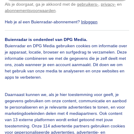
Voorwaarden voor het aanmelden
Als je doorgaat, ga je akkoord met de
gebruikers-
,
privacy-
en
Klik
hier
om dit aan te passen
abonnementsvoorwaarden
.
Hiermee ga je akkoord met onze
gebruikersvoorwaarden
en
privacy beleid
waarmee
Heb je al een Buienradar-abonnement?
Inloggen
je toestaat dat we met de bij ons bekende gegevens
een persoonlijk profiel van je opbouwen om je
gerichte content en advertentie-uitingen te tonen.
Buienradar is onderdeel van DPG Media.
Buienradar en DPG Media gebruiken cookies om informatie over
je apparaat, locatie, browser en surfgedrag te verzamelen. Deze
Akkoord en aanmelden
informatie combineren we met de gegevens die je zelf deelt met
ons, zoals wanneer je een account aanmaakt. Dit doen we om
het gebruik van onze media te analyseren en onze websites en
apps te verbeteren.
Daarnaast kunnen we, als je hier toestemming voor geeft, je
Over Buienradar
gegevens gebruiken om onze content, communicatie en aanbod
te personaliseren en je relevante advertenties te tonen, en voor
marketingdoeleinden delen met 4 mediapartners. Ook content
Bedrijfsgegevens
van 13 externe platformen wordt enkel getoond met jouw
toestemming. Onze 114 advertentie partners gebruiken cookies
Veelgestelde vragen
voor gepersonaliseerde advertenties, advertentie- en