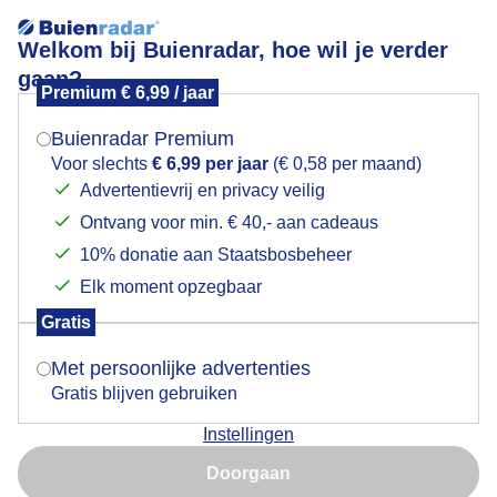
Al een account?
Welkom bij Buienradar, hoe wil je verder
gaan?
Premium € 6,99 / jaar
Mogen we je locatie gebruiken voor het
weer?
Buienradar Premium
Voor slechts
€ 6,99 per jaar
(€ 0,58 per maand)
Advertentievrij en privacy veilig
Meld je aan om in te loggen bij Buienradar
Ontvang voor min. € 40,- aan cadeaus
Indien je hier nog geen akkoord op hebt gegeven,
verschijnt er zo een pop-up uit je browser waarin
10% donatie aan Staatsbosbeheer
deze toestemming gevraagd wordt.
Elk moment opzegbaar
Gratis
Is goed, toon de popup
Met persoonlijke advertenties
Gratis blijven gebruiken
Instellingen
Minimaal 8 tekens, waarvan 1 hoofdletter, 1 kleine letter, 1
Nu niet, misschien later
cijfer en 1 speciaal teken.
Doorgaan
Gebruik je Safari en wil je niet elke dag deze pop-up zien?