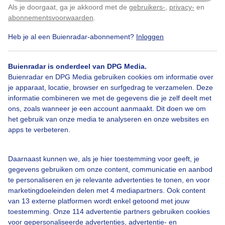
Als je doorgaat, ga je akkoord met de
gebruikers-
,
privacy-
en
Klik
hier
om dit aan te passen
abonnementsvoorwaarden
.
Heb je al een Buienradar-abonnement?
Inloggen
Legenda
Buienradar is onderdeel van DPG Media.
Buienradar en DPG Media gebruiken cookies om informatie over
je apparaat, locatie, browser en surfgedrag te verzamelen. Deze
01:00
01:50
02:40
03:30
informatie combineren we met de gegevens die je zelf deelt met
ons, zoals wanneer je een account aanmaakt. Dit doen we om
het gebruik van onze media te analyseren en onze websites en
Informatie Lipno Kramolin:
apps te verbeteren.
Laatste sneeuwval
-
Daarnaast kunnen we, als je hier toestemming voor geeft, je
Aantal liften open
0
gegevens gebruiken om onze content, communicatie en aanbod
te personaliseren en je relevante advertenties te tonen, en voor
Laatste piste lengte
0
marketingdoeleinden delen met 4 mediapartners. Ook content
Halfpipe open
van 13 externe platformen wordt enkel getoond met jouw
toestemming. Onze 114 advertentie partners gebruiken cookies
Rodelbaan open
voor gepersonaliseerde advertenties, advertentie- en