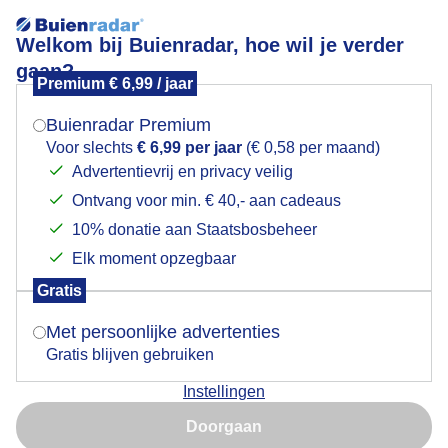
Welkom bij Buienradar, hoe wil je verder
gaan?
Premium € 6,99 / jaar
Mogen we je locatie gebruiken voor het
Skigebied Lipno Kramolin
weer?
Buienradar Premium
-
Voor slechts
€ 6,99 per jaar
(€ 0,58 per maand)
Advertentievrij en privacy veilig
-
-/13
-/8
Ontvang voor min. € 40,- aan cadeaus
Indien je hier nog geen akkoord op hebt gegeven,
verschijnt er zo een pop-up uit je browser waarin
10% donatie aan Staatsbosbeheer
deze toestemming gevraagd wordt.
Sneeuw
Sneeuw
Liften
Elk moment opzegbaar
Gratis
Is goed, toon de popup
+
01:15
Met persoonlijke advertenties
−
Gratis blijven gebruiken
Instellingen
Nu niet, misschien later
Doorgaan
Gebruik je Safari en wil je niet elke dag deze pop-up zien?