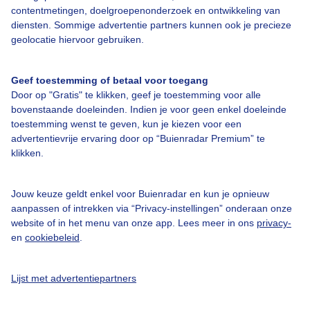
contentmetingen, doelgroepenonderzoek en ontwikkeling van
Snowpark open
Gesloten
diensten. Sommige advertentie partners kunnen ook je precieze
geolocatie hiervoor gebruiken.
Sneeuw top
-
Geef toestemming of betaal voor toegang
Sneeuw dal
-
Door op "Gratis" te klikken, geef je toestemming voor alle
bovenstaande doeleinden. Indien je voor geen enkel doeleinde
Open pistes
0 %
toestemming wenst te geven, kun je kiezen voor een
advertentievrije ervaring door op “Buienradar Premium” te
Sneeuwconditie
Niet gemeld
klikken.
Piste conditie
Gesloten
Jouw keuze geldt enkel voor Buienradar en kun je opnieuw
Valley skirun open
Nee
aanpassen of intrekken via “Privacy-instellingen” onderaan onze
website of in het menu van onze app. Lees meer in ons
privacy-
en
cookiebeleid
.
Sneeuw van de afgelopen dagen
Datum
Verse sneeuw
Sneeuwhoogte
Sneeuw conditie
Lijst met advertentiepartners
ma 16 mrt
0 cm
-
Niet gemeld