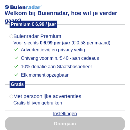
Welkom bij Buienradar, hoe wil je verder
gaan?
Premium € 6,99 / jaar
Mogen we je locatie gebruiken voor het
weer?
Buienradar Premium
Naar buiten? Check
Voor slechts
€ 6,99 per jaar
(€ 0,58 per maand)
de Buienradar!
Advertentievrij en privacy veilig
Beoordeling door gebruikers
Ontvang voor min. € 40,- aan cadeaus
Indien je hier nog geen akkoord op hebt gegeven,
verschijnt er zo een pop-up uit je browser waarin
4,4
10% donatie aan Staatsbosbeheer
deze toestemming gevraagd wordt.
uit 5
Elk moment opzegbaar
Gratis
Is goed, toon de popup
Met persoonlijke advertenties
Gratis blijven gebruiken
Instellingen
Nu niet, misschien later
Doorgaan
Gebruik je Safari en wil je niet elke dag deze pop-up zien?