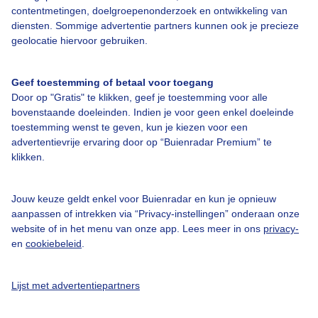
contentmetingen, doelgroepenonderzoek en ontwikkeling van
diensten. Sommige advertentie partners kunnen ook je precieze
geolocatie hiervoor gebruiken.
Geef toestemming of betaal voor toegang
Door op "Gratis" te klikken, geef je toestemming voor alle
bovenstaande doeleinden. Indien je voor geen enkel doeleinde
toestemming wenst te geven, kun je kiezen voor een
advertentievrije ervaring door op “Buienradar Premium” te
klikken.
Jouw keuze geldt enkel voor Buienradar en kun je opnieuw
Welkom bij Buienradar, het meest complete
aanpassen of intrekken via “Privacy-instellingen” onderaan onze
weerplatform!
website of in het menu van onze app. Lees meer in ons
privacy-
Alleen bij Buienradar heb je snel inzicht in het weer op jouw locatie.
en
cookiebeleid
.
Voor het actuele weer en de weersverwachtingen kan je de bekende
Buienradar +3, +8, +24 of +48 uur raadplegen. Daarnaast hebben we
ook een Motregen-, Sneeuw-, Onweerradar en verschillende
Lijst met advertentiepartners
weerkaarten met o.a. de actuele temperatuur of wind.