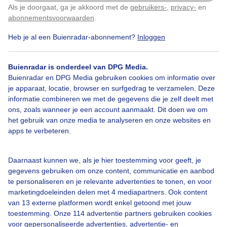
Nooit meer verrast worden door een regenbui? Check
Als je doorgaat, ga je akkoord met de
gebruikers-
,
privacy-
en
Klik
hier
om dit aan te passen
dan de app
abonnementsvoorwaarden
.
De compleet vernieuwde Buienradar-app is de perfecte app voor het
Heb je al een Buienradar-abonnement?
Inloggen
bekijken van het weer op jouw locatie! Naast de vertrouwde radars
en weerkaarten, kan je in de app nu ook kiezen voor de donkere
modus, de Buienradar +48 uur vooruit en meerdere widgets. Daarbij
Buienradar is onderdeel van DPG Media.
hebben de achtergrondkaarten de nodige updates gekregen. Zo heb
Buienradar en DPG Media gebruiken cookies om informatie over
je altijd en overal Buienradar weer bij de hand!
je apparaat, locatie, browser en surfgedrag te verzamelen. Deze
informatie combineren we met de gegevens die je zelf deelt met
Download voor iOS
ons, zoals wanneer je een account aanmaakt. Dit doen we om
het gebruik van onze media te analyseren en onze websites en
Download voor Android
apps te verbeteren.
Daarnaast kunnen we, als je hier toestemming voor geeft, je
gegevens gebruiken om onze content, communicatie en aanbod
te personaliseren en je relevante advertenties te tonen, en voor
marketingdoeleinden delen met 4 mediapartners. Ook content
van 13 externe platformen wordt enkel getoond met jouw
toestemming. Onze 114 advertentie partners gebruiken cookies
voor gepersonaliseerde advertenties, advertentie- en