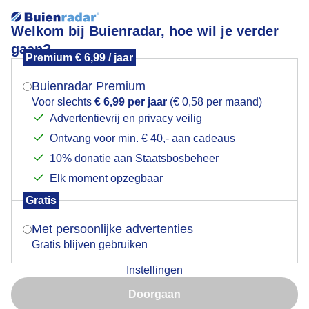
Welkom bij Buienradar, hoe wil je verder
gaan?
Premium € 6,99 / jaar
Mogen we je locatie gebruiken voor het
Lees meer.
weer?
Buienradar Premium
Buienradar meldingen – App
Voor slechts
€ 6,99 per jaar
(€ 0,58 per maand)
Advertentievrij en privacy veilig
Ontvang voor min. € 40,- aan cadeaus
Indien je hier nog geen akkoord op hebt gegeven,
verschijnt er zo een pop-up uit je browser waarin
10% donatie aan Staatsbosbeheer
deze toestemming gevraagd wordt.
Buienradar meldingen
Elk moment opzegbaar
Gratis
Is goed, toon de popup
Met persoonlijke advertenties
Gratis blijven gebruiken
Instellingen
Nu niet, misschien later
Over Buienradar
Doorgaan
Gebruik je Safari en wil je niet elke dag deze pop-up zien?