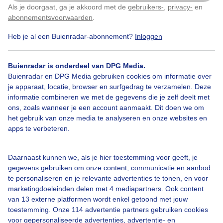
Als je doorgaat, ga je akkoord met de
gebruikers-
,
privacy-
en
Klik
hier
om dit aan te passen
Bedrijfsgegevens
abonnementsvoorwaarden
.
Veelgestelde vragen
Heb je al een Buienradar-abonnement?
Inloggen
Contact
Toegankelijkheid
Buienradar is onderdeel van DPG Media.
Buienradar en DPG Media gebruiken cookies om informatie over
Gebruikersvoorwaarden
je apparaat, locatie, browser en surfgedrag te verzamelen. Deze
informatie combineren we met de gegevens die je zelf deelt met
Adverteren
ons, zoals wanneer je een account aanmaakt. Dit doen we om
Buienradar Team
het gebruik van onze media te analyseren en onze websites en
apps te verbeteren.
Privacy beleid
Cookie beleid
Daarnaast kunnen we, als je hier toestemming voor geeft, je
Privacy instellingen
gegevens gebruiken om onze content, communicatie en aanbod
te personaliseren en je relevante advertenties te tonen, en voor
Gratis weerdata
marketingdoeleinden delen met 4 mediapartners. Ook content
van 13 externe platformen wordt enkel getoond met jouw
@BuienradarBE
toestemming. Onze 114 advertentie partners gebruiken cookies
voor gepersonaliseerde advertenties, advertentie- en
Buienradar