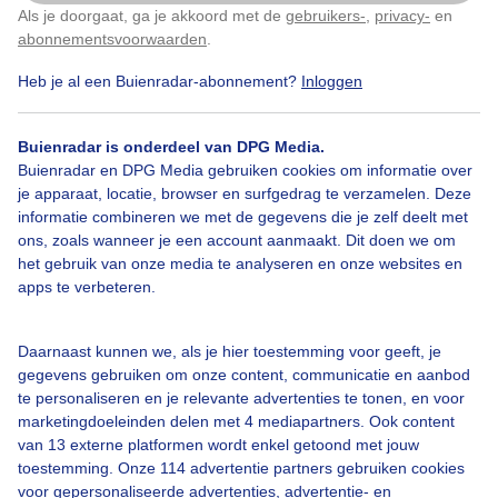
De radarbeelden worden iedere 5 minuten geüpdatet en geven
Als je doorgaat, ga je akkoord met de
gebruikers-
,
privacy-
en
Klik
hier
om dit aan te passen
tevens een buienverwachting van maximaal 2 uur vooruit. Kopieer
abonnementsvoorwaarden
.
de html code van het gewenste formaat en plaats deze code gratis
op uw intranet of eigen website.
Heb je al een Buienradar-abonnement?
Inloggen
Formaat 140 x 140 pixels:
Buienradar is onderdeel van DPG Media.
Buienradar en DPG Media gebruiken cookies om informatie over
je apparaat, locatie, browser en surfgedrag te verzamelen. Deze
informatie combineren we met de gegevens die je zelf deelt met
ons, zoals wanneer je een account aanmaakt. Dit doen we om
het gebruik van onze media te analyseren en onze websites en
apps te verbeteren.
Daarnaast kunnen we, als je hier toestemming voor geeft, je
Formaat 250 x 250 pixels:
gegevens gebruiken om onze content, communicatie en aanbod
te personaliseren en je relevante advertenties te tonen, en voor
marketingdoeleinden delen met 4 mediapartners. Ook content
van 13 externe platformen wordt enkel getoond met jouw
toestemming. Onze 114 advertentie partners gebruiken cookies
voor gepersonaliseerde advertenties, advertentie- en