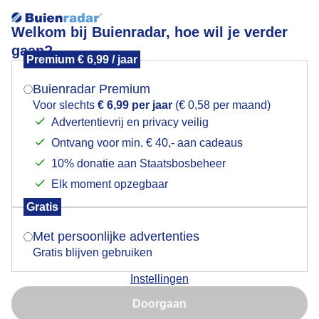
Welkom bij Buienradar, hoe wil je verder
gaan?
Premium € 6,99 / jaar
Zon in België
Mogen we je locatie gebruiken voor het
weer?
Buienradar Premium
Niet gevonden.
Voor slechts
€ 6,99 per jaar
(€ 0,58 per maand)
Advertentievrij en privacy veilig
Ontvang voor min. € 40,- aan cadeaus
Indien je hier nog geen akkoord op hebt gegeven,
verschijnt er zo een pop-up uit je browser waarin
10% donatie aan Staatsbosbeheer
deze toestemming gevraagd wordt.
Elk moment opzegbaar
Over Buienradar
Gratis
Is goed, toon de popup
Met persoonlijke advertenties
Bedrijfsgegevens
Gratis blijven gebruiken
Veelgestelde vragen
Instellingen
Nu niet, misschien later
Contact
Doorgaan
Toegankelijkheid
Gebruik je Safari en wil je niet elke dag deze pop-up zien?