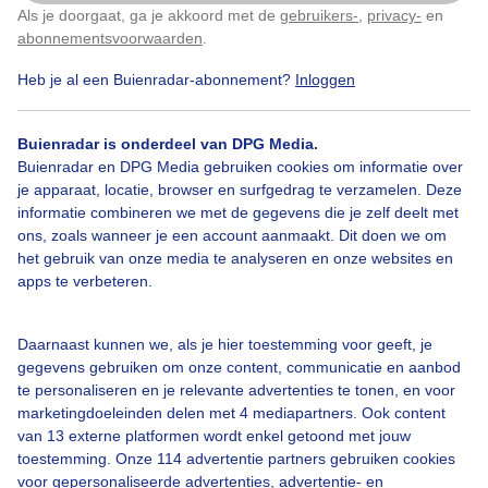
Als je doorgaat, ga je akkoord met de
gebruikers-
,
privacy-
en
Klik
hier
om dit aan te passen
Gebruikersvoorwaarden
abonnementsvoorwaarden
.
Adverteren
Heb je al een Buienradar-abonnement?
Inloggen
Buienradar Team
Privacy beleid
Buienradar is onderdeel van DPG Media.
Buienradar en DPG Media gebruiken cookies om informatie over
Cookie beleid
je apparaat, locatie, browser en surfgedrag te verzamelen. Deze
informatie combineren we met de gegevens die je zelf deelt met
Privacy instellingen
ons, zoals wanneer je een account aanmaakt. Dit doen we om
Gratis weerdata
het gebruik van onze media te analyseren en onze websites en
apps te verbeteren.
@BuienradarBE
Buienradar
Daarnaast kunnen we, als je hier toestemming voor geeft, je
gegevens gebruiken om onze content, communicatie en aanbod
Buienradar
te personaliseren en je relevante advertenties te tonen, en voor
marketingdoeleinden delen met 4 mediapartners. Ook content
van 13 externe platformen wordt enkel getoond met jouw
© 2006 - 2026 RTL Nederland. Alle rechten voorbehouden.
toestemming. Onze 114 advertentie partners gebruiken cookies
Geen tekst- en datamining.
voor gepersonaliseerde advertenties, advertentie- en