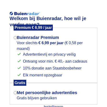
Welkom bij Buienradar, hoe wil je
verder gaan?
Premium € 6,99 / jaar
Buienradar Premium
Voor slechts
€ 6,99 per jaar
(€ 0,58 per
App
Weerzine
maand)
Mogen we je locatie gebruiken voor
Advertentievrij en privacy veilig
het weer?
Ontvang voor min. € 40,- aan cadeaus
10% donatie aan Staatsbosbeheer
ntact opnemen met Buienradar
Elk moment opzegbaar
lpen je graag
Indien je hier nog geen akkoord op hebt
Gratis
gegeven, verschijnt er zo een pop-up uit
e een vraag of opmerking over onze website of apps? Staat je vra
je browser waarin deze toestemming
king niet in de
Veelgestelde vragen
? Maak dan gebruik van onder
Met persoonlijke advertenties
gevraagd wordt.
ctformulier.
We helpen je graag verder.
Gratis blijven gebruiken
Instellingen