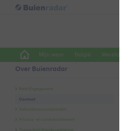
Mijn weer
België
Wereldwijd
Over Buienradar
Co
Bedrijfsgegevens
We he
Contact
Heb j
Gebruikersvoorwaarden
opmer
conta
Privacy- en cookiestatement
Toegankelijkheidsverklaring