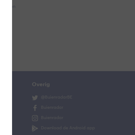
ellingen
Overig
@BuienradarBE
Buienradar
Buienradar
Download de Android app