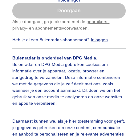
Is goed, toon de popup
ontactformulier kan niet worden geladen. Wijzig
hier
de cookie-inst
Doorgaan
Nu niet, misschien later
e cookie(s) in "Advertenties en gedrag" te accepteren.
Als je doorgaat, ga je akkoord met de
gebruikers-
,
eem contact op
privacy-
en
abonnementsvoorwaarden
.
Gebruik je Safari en wil je niet elke dag deze pop-up
zien?
Heb je al een Buienradar-abonnement?
Inloggen
Klik
hier
om dit aan te passen
Buienradar is onderdeel van DPG Media.
Buienradar en DPG Media gebruiken cookies om
informatie over je apparaat, locatie, browser en
surfgedrag te verzamelen. Deze informatie combineren
we met de gegevens die je zelf deelt met ons, zoals
uienradar
Mijn weer
wanneer je een account aanmaakt. Dit doen we om het
gebruik van onze media te analyseren en onze websites
fsgegevens
Brussel
en apps te verbeteren.
stelde vragen
t
Daarnaast kunnen we, als je hier toestemming voor geeft,
je gegevens gebruiken om onze content, communicatie
elijkheid
en aanbod te personaliseren en je relevante advertenties