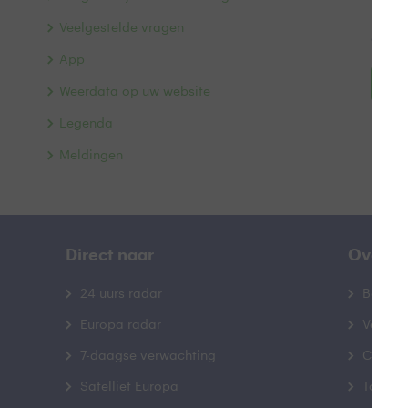
Het c
Veelgestelde vragen
door d
App
N
Weerdata op uw website
Legenda
Meldingen
Direct naar
Over B
24 uurs radar
Bedrij
Europa radar
Veelge
7-daagse verwachting
Contac
Satelliet Europa
Toegank