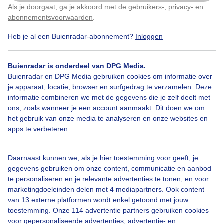
Als je doorgaat, ga je akkoord met de
gebruikers-
,
privacy-
en
Klik
hier
om dit aan te passen
Contact
abonnementsvoorwaarden
.
Toegankelijkheid
Heb je al een Buienradar-abonnement?
Inloggen
Gebruikersvoorwaarden
Adverteren
Buienradar is onderdeel van DPG Media.
Buienradar en DPG Media gebruiken cookies om informatie over
Buienradar Team
je apparaat, locatie, browser en surfgedrag te verzamelen. Deze
Privacy beleid
informatie combineren we met de gegevens die je zelf deelt met
ons, zoals wanneer je een account aanmaakt. Dit doen we om
Cookie beleid
het gebruik van onze media te analyseren en onze websites en
apps te verbeteren.
Privacy instellingen
Gratis weerdata
Daarnaast kunnen we, als je hier toestemming voor geeft, je
gegevens gebruiken om onze content, communicatie en aanbod
@BuienradarBE
te personaliseren en je relevante advertenties te tonen, en voor
Buienradar
marketingdoeleinden delen met 4 mediapartners. Ook content
van 13 externe platformen wordt enkel getoond met jouw
Buienradar
toestemming. Onze 114 advertentie partners gebruiken cookies
voor gepersonaliseerde advertenties, advertentie- en