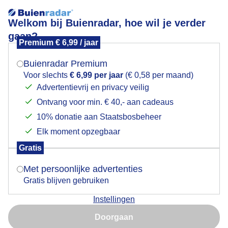
Welkom bij Buienradar, hoe wil je verder
gaan?
Premium € 6,99 / jaar
Mogen we je locatie gebruiken voor het
Locatie niet gevonden
weer?
Buienradar Premium
Voor slechts
€ 6,99 per jaar
(€ 0,58 per maand)
Mijn locaties
Advertentievrij en privacy veilig
Ontvang voor min. € 40,- aan cadeaus
Indien je hier nog geen akkoord op hebt gegeven,
Brussel
verschijnt er zo een pop-up uit je browser waarin
10% donatie aan Staatsbosbeheer
deze toestemming gevraagd wordt.
Elk moment opzegbaar
Gratis
Is goed, toon de popup
Met persoonlijke advertenties
Over Buienradar
Gratis blijven gebruiken
Instellingen
Nu niet, misschien later
Bedrijfsgegevens
Doorgaan
Veelgestelde vragen
Gebruik je Safari en wil je niet elke dag deze pop-up zien?