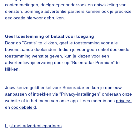
contentmetingen, doelgroepenonderzoek en ontwikkeling van
Licht
diensten. Sommige advertentie partners kunnen ook je precieze
geolocatie hiervoor gebruiken.
Geef toestemming of betaal voor toegang
Kort weerbericht Barcelonnette
Door op "Gratis" te klikken, geef je toestemming voor alle
De zon maakt overuren vandaag in Barcelonnette! De temperatuur
bovenstaande doeleinden. Indien je voor geen enkel doeleinde
loopt op naar 30 graden. Er waait een westelijke zwakke wind.
toestemming wenst te geven, kun je kiezen voor een
advertentievrije ervaring door op “Buienradar Premium” te
klikken.
Nu in Barcelonnette
Jouw keuze geldt enkel voor Buienradar en kun je opnieuw
aanpassen of intrekken via “Privacy-instellingen” onderaan onze
website of in het menu van onze app. Lees meer in ons
privacy-
en
cookiebeleid
.
16,2°C
0 mm
- Bft
Lijst met advertentiepartners
Gevoelstemperatuur
15,6°C