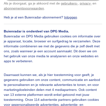
Als je doorgaat, ga je akkoord met de
gebruikers-
,
privacy-
en
Klik
hier
om dit aan te passen
abonnementsvoorwaarden
.
Heb je al een Buienradar-abonnement?
Inloggen
Buienradar is onderdeel van DPG Media.
Buienradar en DPG Media gebruiken cookies om informatie over
je apparaat, locatie, browser en surfgedrag te verzamelen. Deze
Legenda
informatie combineren we met de gegevens die je zelf deelt met
©
OSM
ons, zoals wanneer je een account aanmaakt. Dit doen we om
het gebruik van onze media te analyseren en onze websites en
apps te verbeteren.
08:15
09:05
09:55
10:45
Daarnaast kunnen we, als je hier toestemming voor geeft, je
Neerslag in Barcelonnette
gegevens gebruiken om onze content, communicatie en aanbod
te personaliseren en je relevante advertenties te tonen, en voor
marketingdoeleinden delen met 4 mediapartners. Ook content
Zwaar
van 13 externe platformen wordt enkel getoond met jouw
toestemming. Onze 114 advertentie partners gebruiken cookies
voor gepersonaliseerde advertenties, advertentie- en