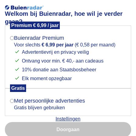
Welkom bij Buienradar, hoe wil je verder
gaan?
Premium € 6,99 / jaar
Mogen we je locatie gebruiken voor het
Lees meer.
weer?
Buienradar Premium
Voor slechts
€ 6,99 per jaar
(€ 0,58 per maand)
Advertentievrij en privacy veilig
Ontvang voor min. € 40,- aan cadeaus
Indien je hier nog geen akkoord op hebt gegeven,
Actueel
+3 uur
verschijnt er zo een pop-up uit je browser waarin
10% donatie aan Staatsbosbeheer
deze toestemming gevraagd wordt.
Elk moment opzegbaar
+
08:15
−
Gratis
Is goed, toon de popup
Met persoonlijke advertenties
Gratis blijven gebruiken
Instellingen
Nu niet, misschien later
Doorgaan
Gebruik je Safari en wil je niet elke dag deze pop-up zien?