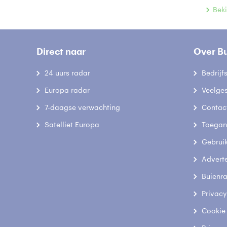
Beki
Direct naar
Over B
24 uurs radar
Bedrij
Europa radar
Veelge
7-daagse verwachting
Contac
Satelliet Europa
Toegank
Gebrui
Advert
Buienr
Privacy
Cookie