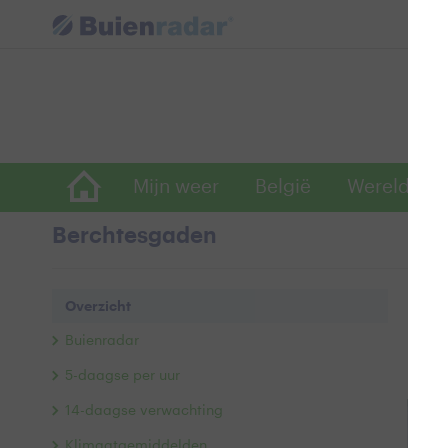
Mijn weer
België
Wereldwijd
Berchtesgaden
Ove
Overzicht
Buie
Buienradar
Ac
5-daagse per uur
14-daagse verwachting
+
Klimaatgemiddelden