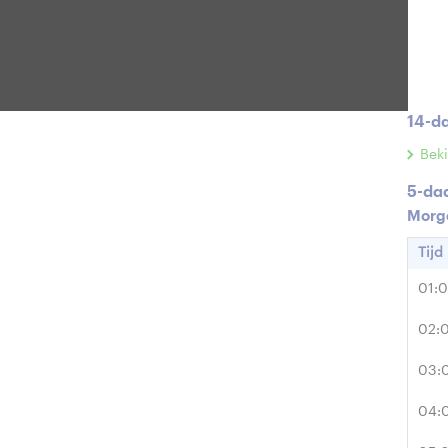
Rege
Zonint
14-d
Beki
5-da
Morg
Tijd
01:
02:
03:
04: