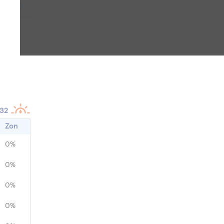
i
W
:32
Zon
0%
0%
0%
0%