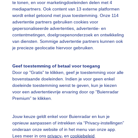
te tonen, en voor marketingdoeleinden delen met 4
mediapartners. Ook content van 13 externe platformen
wordt enkel getoond met jouw toestemming. Onze 114
advertentie partners gebruiken cookies voor
00:25
00:45
01:05
01:25
01:45
02:05
02:2
gepersonaliseerde advertenties, advertentie- en
contentmetingen, doelgroepenonderzoek en ontwikkeling
van diensten. Sommige advertentie partners kunnen ook
slag
je precieze geolocatie hiervoor gebruiken.
Geef toestemming of betaal voor toegang
Door op "Gratis" te klikken, geef je toestemming voor alle
bovenstaande doeleinden. Indien je voor geen enkel
doeleinde toestemming wenst te geven, kun je kiezen
voor een advertentievrije ervaring door op “Buienradar
Premium” te klikken.
Jouw keuze geldt enkel voor Buienradar en kun je
ratuur
18,1°C
Luchtvochtigheid
opnieuw aanpassen of intrekken via “Privacy-instellingen”
lstemperatuur
19,8°C
Windkracht
onderaan onze website of in het menu van onze app.
Lees meer in ons
privacy-
en
cookiebeleid
.