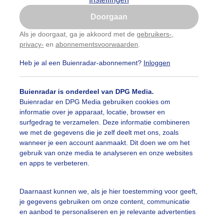
Is goed, toon de popup
Doorgaan
Nu niet, misschien later
Als je doorgaat, ga je akkoord met de
gebruikers-
,
privacy-
en
abonnementsvoorwaarden
.
Gebruik je Safari en wil je niet elke dag deze pop-up
zien?
Heb je al een Buienradar-abonnement?
Inloggen
Klik
hier
om dit aan te passen
Buienradar is onderdeel van DPG Media.
Buienradar en DPG Media gebruiken cookies om
informatie over je apparaat, locatie, browser en
surfgedrag te verzamelen. Deze informatie combineren
we met de gegevens die je zelf deelt met ons, zoals
wanneer je een account aanmaakt. Dit doen we om het
gebruik van onze media te analyseren en onze websites
en apps te verbeteren.
Daarnaast kunnen we, als je hier toestemming voor geeft,
je gegevens gebruiken om onze content, communicatie
en aanbod te personaliseren en je relevante advertenties
Legen