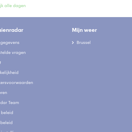
jk alle dagen
uienradar
Mijn weer
fsgegevens
Brussel
stelde vragen
t
elijkheid
kersvoorwaarden
eren
adar Team
 beleid
 beleid