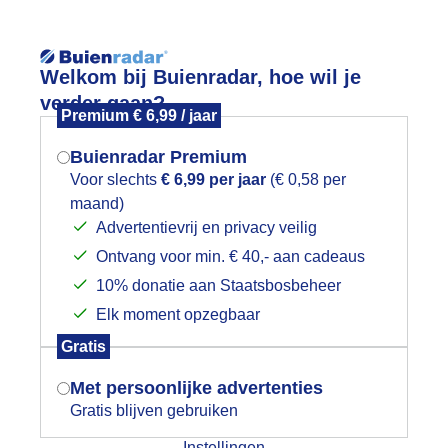
Welkom bij Buienradar, hoe wil je
verder gaan?
Premium € 6,99 / jaar
Buienradar Premium
Voor slechts
€ 6,99 per jaar
(€ 0,58 per
App
Weerzine
maand)
Mogen we je locatie gebruiken voor
Advertentievrij en privacy veilig
het weer?
Voeg toe aan mijn
wintersport
l
Ontvang voor min. € 40,- aan cadeaus
10% donatie aan Staatsbosbeheer
rzicht
Elk moment opzegbaar
Indien je hier nog geen akkoord op hebt
nradar
Gratis
gegeven, verschijnt er zo een pop-up uit
tueel
3 uur vooruit
je browser waarin deze toestemming
Met persoonlijke advertenties
gevraagd wordt.
Gratis blijven gebruiken
00:25
Instellingen