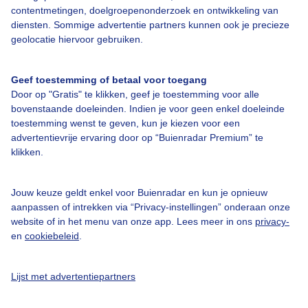
Luchtvochtigheid
73%
contentmetingen, doelgroepenonderzoek en ontwikkeling van
diensten. Sommige advertentie partners kunnen ook je precieze
i
Windrichting
ZO
geolocatie hiervoor gebruiken.
i
Windstoten
18 km/u
Geef toestemming of betaal voor toegang
Zicht
- km
Door op "Gratis" te klikken, geef je toestemming voor alle
bovenstaande doeleinden. Indien je voor geen enkel doeleinde
Laatste meting
05:00
toestemming wenst te geven, kun je kiezen voor een
advertentievrije ervaring door op “Buienradar Premium” te
klikken.
Zonsopkomst en -ondergang
Jouw keuze geldt enkel voor Buienradar en kun je opnieuw
aanpassen of intrekken via “Privacy-instellingen” onderaan onze
website of in het menu van onze app. Lees meer in ons
privacy-
en
cookiebeleid
.
Komt op om
06:23
Gaat onder om
21:20
Lijst met advertentiepartners
Komende 24 uur in Brugge