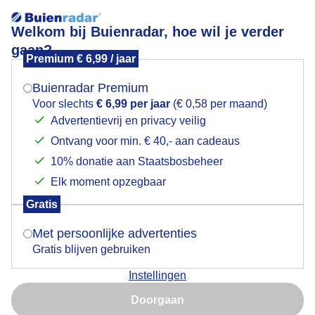
Welkom bij Buienradar, hoe wil je verder
gaan?
Premium € 6,99 / jaar
Mogen we je locatie gebruiken voor het
weer?
Buienradar Premium
Voor slechts
€ 6,99 per jaar
(€ 0,58 per maand)
Niet gevonden.
Advertentievrij en privacy veilig
Ontvang voor min. € 40,- aan cadeaus
Indien je hier nog geen akkoord op hebt gegeven,
Neerslag in Brugge
verschijnt er zo een pop-up uit je browser waarin
10% donatie aan Staatsbosbeheer
Geen neerslag verwacht
deze toestemming gevraagd wordt.
Elk moment opzegbaar
Nu
Zwaar
Gratis
Is goed, toon de popup
Met persoonlijke advertenties
Gratis blijven gebruiken
Licht
05:25
05:55
06:25
06:55
07:25
07:55
08:25
Instellingen
Nu niet, misschien later
Doorgaan
Kort weerbericht Brugge
Gebruik je Safari en wil je niet elke dag deze pop-up zien?