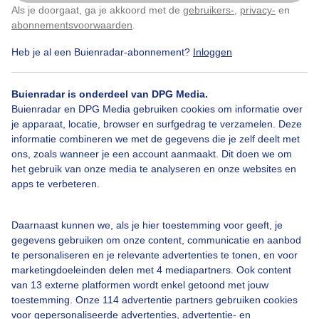
Als je doorgaat, ga je akkoord met de
gebruikers-
,
privacy-
en
Klik
hier
om dit aan te passen
Een mix van zon en wolken in Brugge. De temperatuur loopt op
abonnementsvoorwaarden
.
naar 30 graden. Er waait een zuidwestelijke zwakke wind.
Heb je al een Buienradar-abonnement?
Inloggen
Nu in Brugge
Buienradar is onderdeel van DPG Media.
Buienradar en DPG Media gebruiken cookies om informatie over
je apparaat, locatie, browser en surfgedrag te verzamelen. Deze
informatie combineren we met de gegevens die je zelf deelt met
ons, zoals wanneer je een account aanmaakt. Dit doen we om
het gebruik van onze media te analyseren en onze websites en
18,5°C
0 mm
2 Bft
apps te verbeteren.
Gevoelstemperatuur
18,5°C
Daarnaast kunnen we, als je hier toestemming voor geeft, je
Grondtemperatuur
-°C
gegevens gebruiken om onze content, communicatie en aanbod
te personaliseren en je relevante advertenties te tonen, en voor
2
Zonintensiteit
- W/m
marketingdoeleinden delen met 4 mediapartners. Ook content
van 13 externe platformen wordt enkel getoond met jouw
i
Luchtdruk
1015 hPa
toestemming. Onze 114 advertentie partners gebruiken cookies
voor gepersonaliseerde advertenties, advertentie- en