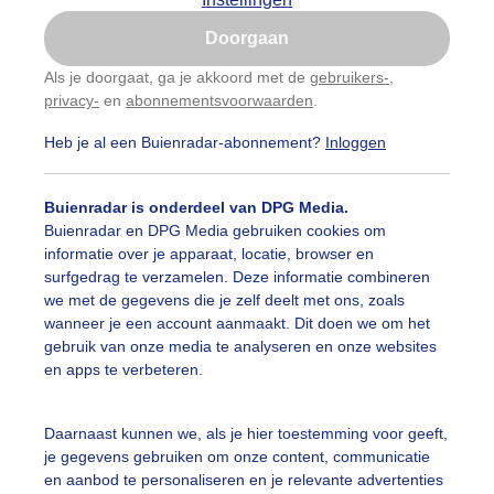
Is goed, toon de popup
Doorgaan
Nu niet, misschien later
Als je doorgaat, ga je akkoord met de
gebruikers-
,
privacy-
en
abonnementsvoorwaarden
.
Gebruik je Safari en wil je niet elke dag deze pop-up
zien?
Heb je al een Buienradar-abonnement?
Inloggen
Klik
hier
om dit aan te passen
Buienradar is onderdeel van DPG Media.
Buienradar en DPG Media gebruiken cookies om
informatie over je apparaat, locatie, browser en
surfgedrag te verzamelen. Deze informatie combineren
we met de gegevens die je zelf deelt met ons, zoals
wanneer je een account aanmaakt. Dit doen we om het
gebruik van onze media te analyseren en onze websites
en apps te verbeteren.
Daarnaast kunnen we, als je hier toestemming voor geeft,
je gegevens gebruiken om onze content, communicatie
en aanbod te personaliseren en je relevante advertenties
Legen