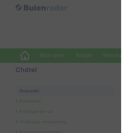
Mijn weer
België
Wereldwijd
Châtel
Ove
Overzicht
Buie
Buienradar
Ac
5-daagse per uur
14-daagse verwachting
+
Klimaatgemiddelden