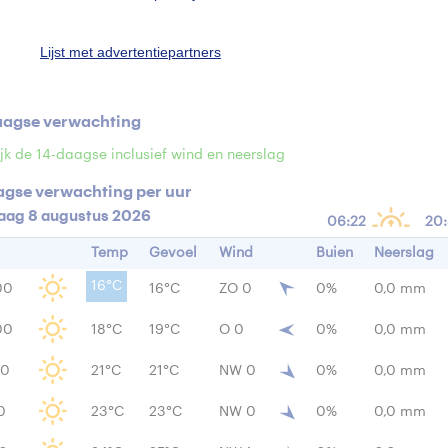
n
0 mm
Windrichting
2
Lijst met advertentiepartners
ensiteit
100 W/m
aagse verwachting
jk de 14-daagse inclusief wind en neerslag
agse verwachting per uur
aag 8 augustus 2026
06:22
20
Temp
Gevoel
Wind
Buien
Neerslag
16°C
00
16°C
ZO 0
0%
0,0 mm
00
18°C
19°C
O 0
0%
0,0 mm
00
21°C
21°C
NW 0
0%
0,0 mm
0
23°C
23°C
NW 0
0%
0,0 mm