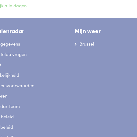
jk alle dagen
uienradar
Mijn weer
fsgegevens
Brussel
stelde vragen
t
elijkheid
kersvoorwaarden
eren
adar Team
 beleid
 beleid