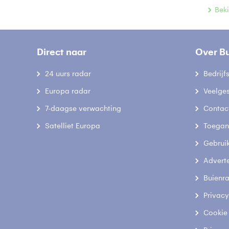
Beki
Direct naar
Over B
24 uurs radar
Bedrij
Europa radar
Veelge
7-daagse verwachting
Contac
Satelliet Europa
Toegank
Gebrui
Advert
Buienr
Privacy
Cookie