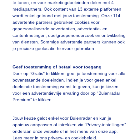
te tonen, en voor marketingdoeleinden delen met 4
mediapartners. Ook content van 13 externe platformen
wordt enkel getoond met jouw toestemming. Onze 114
advertentie partners gebruiken cookies voor
07:05
07:30
07:55
08:20
08:45
09:1
gepersonaliseerde advertenties, advertentie- en
contentmetingen, doelgroepenonderzoek en ontwikkeling
van diensten. Sommige advertentie partners kunnen ook
slag
je precieze geolocatie hiervoor gebruiken.
Geef toestemming of betaal voor toegang
Door op "Gratis" te klikken, geef je toestemming voor alle
bovenstaande doeleinden. Indien je voor geen enkel
doeleinde toestemming wenst te geven, kun je kiezen
voor een advertentievrije ervaring door op “Buienradar
Premium” te klikken.
Jouw keuze geldt enkel voor Buienradar en kun je
ratuur
15,9°C
Luchtvochtigheid
opnieuw aanpassen of intrekken via “Privacy-instellingen”
lstemperatuur
15,5°C
Windkracht
onderaan onze website of in het menu van onze app.
Lees meer in ons
privacy-
en
cookiebeleid
.