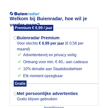
Welkom bij Buienradar, hoe wil je
verder gaan?
Premium € 6,99 / jaar
Buienradar Premium
Voor slechts
€ 6,99 per jaar
(€ 0,58 per
App
Weerzine
maand)
Mogen we je locatie gebruiken voor
Advertentievrij en privacy veilig
het weer?
Voeg toe aan mijn
wintersport
l
Ontvang voor min. € 40,- aan cadeaus
10% donatie aan Staatsbosbeheer
rzicht
Elk moment opzegbaar
Indien je hier nog geen akkoord op hebt
nradar
Gratis
gegeven, verschijnt er zo een pop-up uit
tueel
3 uur vooruit
je browser waarin deze toestemming
Met persoonlijke advertenties
gevraagd wordt.
Gratis blijven gebruiken
07:05
Instellingen