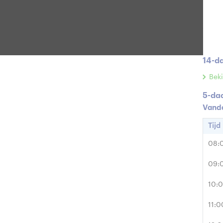
Rege
Zonint
14-d
Beki
5-da
Vand
Tijd
08:
09:
10:
11:0