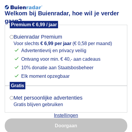
Welkom bij Buienradar, hoe wil je verder
gaan?
Premium € 6,99 / jaar
Mogen we je locatie gebruiken voor het
Lees meer.
weer?
Buienradar Premium
Voor slechts
€ 6,99 per jaar
(€ 0,58 per maand)
Advertentievrij en privacy veilig
Ontvang voor min. € 40,- aan cadeaus
Indien je hier nog geen akkoord op hebt gegeven,
Actueel
+3 uur
verschijnt er zo een pop-up uit je browser waarin
10% donatie aan Staatsbosbeheer
deze toestemming gevraagd wordt.
Elk moment opzegbaar
+
11:10
−
Gratis
Is goed, toon de popup
Met persoonlijke advertenties
Gratis blijven gebruiken
Instellingen
Nu niet, misschien later
Doorgaan
Gebruik je Safari en wil je niet elke dag deze pop-up zien?