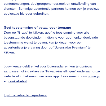
contentmetingen, doelgroepenonderzoek en ontwikkeling van
Licht
diensten. Sommige advertentie partners kunnen ook je precieze
10:55
11:25
11:55
12:25
12:55
13:25
13:55
geolocatie hiervoor gebruiken.
Geef toestemming of betaal voor toegang
Kort weerbericht Willingen
Door op "Gratis" te klikken, geef je toestemming voor alle
Het is vrij zonnig in Willingen. De temperatuur loopt op naar 27
bovenstaande doeleinden. Indien je voor geen enkel doeleinde
graden. Er waait een zwakke zuidwestelijke wind.
toestemming wenst te geven, kun je kiezen voor een
advertentievrije ervaring door op “Buienradar Premium” te
klikken.
Nu in Willingen
Jouw keuze geldt enkel voor Buienradar en kun je opnieuw
aanpassen of intrekken via “Privacy-instellingen” onderaan onze
website of in het menu van onze app. Lees meer in ons
privacy-
en
cookiebeleid
.
25,2°C
0 mm
2 Bft
Lijst met advertentiepartners
Gevoelstemperatuur
24,7°C