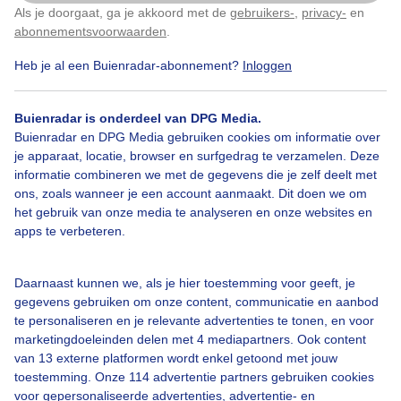
Als je doorgaat, ga je akkoord met de
gebruikers-
,
privacy-
en
Klik
hier
om dit aan te passen
abonnementsvoorwaarden
.
Heb je al een Buienradar-abonnement?
Inloggen
Buienradar is onderdeel van DPG Media.
Buienradar en DPG Media gebruiken cookies om informatie over
je apparaat, locatie, browser en surfgedrag te verzamelen. Deze
Legenda
informatie combineren we met de gegevens die je zelf deelt met
©
OSM
ons, zoals wanneer je een account aanmaakt. Dit doen we om
het gebruik van onze media te analyseren en onze websites en
apps te verbeteren.
11:10
12:00
12:50
Daarnaast kunnen we, als je hier toestemming voor geeft, je
Neerslag in Willingen
gegevens gebruiken om onze content, communicatie en aanbod
te personaliseren en je relevante advertenties te tonen, en voor
Geen neerslag verwacht
marketingdoeleinden delen met 4 mediapartners. Ook content
Nu
Zwaar
van 13 externe platformen wordt enkel getoond met jouw
toestemming. Onze 114 advertentie partners gebruiken cookies
voor gepersonaliseerde advertenties, advertentie- en