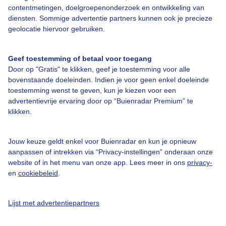
Kandahār
16,3°C / 17,2°C
contentmetingen, doelgroepenonderzoek en ontwikkeling van
diensten. Sommige advertentie partners kunnen ook je precieze
Anjuman
16,3°C / 17,2°C
geolocatie hiervoor gebruiken.
Geef toestemming of betaal voor toegang
Door op "Gratis" te klikken, geef je toestemming voor alle
bovenstaande doeleinden. Indien je voor geen enkel doeleinde
toestemming wenst te geven, kun je kiezen voor een
Maandgemiddelden (
Kabul
)
advertentievrije ervaring door op “Buienradar Premium” te
klikken.
Maand
Max.
Min.
Uren zon per
Dagen
temp
temp
maand
neerslag
Jouw keuze geldt enkel voor Buienradar en kun je opnieuw
Jan
3°C
-9°C
375
8
aanpassen of intrekken via “Privacy-instellingen” onderaan onze
website of in het menu van onze app. Lees meer in ons
privacy-
Feb
3°C
-7°C
311
11
en
cookiebeleid
.
Mrt
11°C
-1°C
342
13
Apr
19°C
3°C
381
12
Lijst met advertentiepartners
Mei
25°C
6°C
464
9