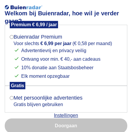
Welkom bij Buienradar, hoe wil je verder
gaan?
Premium € 6,99 / jaar
Weer per land
Mogen we je locatie gebruiken voor het
weer?
Buienradar Premium
Actueel weer in:
Voor slechts
€ 6,99 per jaar
(€ 0,58 per maand)
Advertentievrij en privacy veilig
Ontvang voor min. € 40,- aan cadeaus
Indien je hier nog geen akkoord op hebt gegeven,
verschijnt er zo een pop-up uit je browser waarin
10% donatie aan Staatsbosbeheer
deze toestemming gevraagd wordt.
Elk moment opzegbaar
Gratis
Is goed, toon de popup
Met persoonlijke advertenties
Gratis blijven gebruiken
17,2°
17,2°
Instellingen
Nu niet, misschien later
Doorgaan
17,2°
Gebruik je Safari en wil je niet elke dag deze pop-up zien?