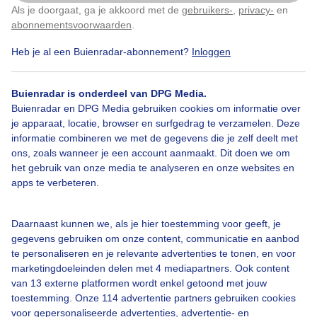
Als je doorgaat, ga je akkoord met de
gebruikers-
,
privacy-
en
Klik
hier
om dit aan te passen
abonnementsvoorwaarden
.
Heb je al een Buienradar-abonnement?
Inloggen
Populaire plaatsen
Buienradar is onderdeel van DPG Media.
Kamah Āw Darah
16,3°C / 17,2°C
Buienradar en DPG Media gebruiken cookies om informatie over
je apparaat, locatie, browser en surfgedrag te verzamelen. Deze
informatie combineren we met de gegevens die je zelf deelt met
Mazār-e Sharīf
16,3°C / 17,2°C
ons, zoals wanneer je een account aanmaakt. Dit doen we om
het gebruik van onze media te analyseren en onze websites en
Gul Muḩammad Khān Chīnah
16,3°C / 17,2°C
apps te verbeteren.
Farah
16,3°C / 17,2°C
Daarnaast kunnen we, als je hier toestemming voor geeft, je
gegevens gebruiken om onze content, communicatie en aanbod
Kabul
16,3°C / 17,2°C
te personaliseren en je relevante advertenties te tonen, en voor
marketingdoeleinden delen met 4 mediapartners. Ook content
van 13 externe platformen wordt enkel getoond met jouw
Sangulī
16,3°C / 17,2°C
toestemming. Onze 114 advertentie partners gebruiken cookies
voor gepersonaliseerde advertenties, advertentie- en