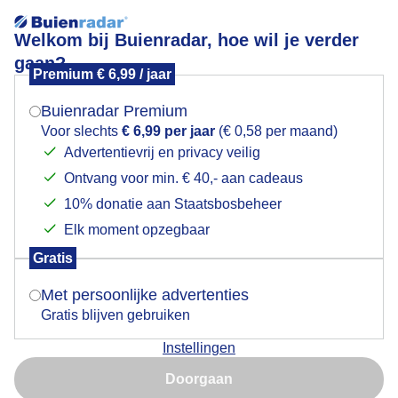
Welkom bij Buienradar, hoe wil je verder
gaan?
Premium € 6,99 / jaar
Weer per land
Mogen we je locatie gebruiken voor het
weer?
Buienradar Premium
Actueel weer in:
Voor slechts
€ 6,99 per jaar
(€ 0,58 per maand)
Advertentievrij en privacy veilig
Ontvang voor min. € 40,- aan cadeaus
Indien je hier nog geen akkoord op hebt gegeven,
verschijnt er zo een pop-up uit je browser waarin
10% donatie aan Staatsbosbeheer
deze toestemming gevraagd wordt.
Elk moment opzegbaar
Gratis
Is goed, toon de popup
21,4°
Met persoonlijke advertenties
21,4°
Gratis blijven gebruiken
Instellingen
Nu niet, misschien later
21,4°
Doorgaan
Gebruik je Safari en wil je niet elke dag deze pop-up zien?