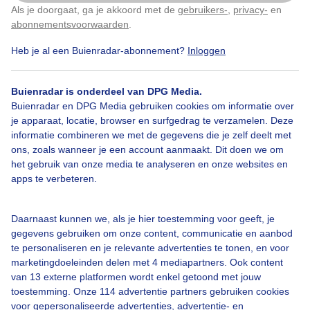
Als je doorgaat, ga je akkoord met de
gebruikers-
,
privacy-
en
Klik
hier
om dit aan te passen
abonnementsvoorwaarden
.
Heb je al een Buienradar-abonnement?
Inloggen
Populaire plaatsen
Buienradar is onderdeel van DPG Media.
Mallorca
15,1°C / 21,4°C
Buienradar en DPG Media gebruiken cookies om informatie over
je apparaat, locatie, browser en surfgedrag te verzamelen. Deze
informatie combineren we met de gegevens die je zelf deelt met
Manila
15,1°C / 21,4°C
ons, zoals wanneer je een account aanmaakt. Dit doen we om
het gebruik van onze media te analyseren en onze websites en
Cebu City
15,1°C / 21,4°C
apps te verbeteren.
Palawan
15,1°C / 21,4°C
Daarnaast kunnen we, als je hier toestemming voor geeft, je
gegevens gebruiken om onze content, communicatie en aanbod
New Bohol
15,1°C / 21,4°C
te personaliseren en je relevante advertenties te tonen, en voor
marketingdoeleinden delen met 4 mediapartners. Ook content
van 13 externe platformen wordt enkel getoond met jouw
Cadiz
15,1°C / 21,4°C
toestemming. Onze 114 advertentie partners gebruiken cookies
voor gepersonaliseerde advertenties, advertentie- en