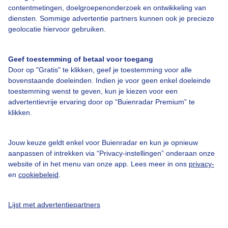
Iloilo
15,1°C / 21,4°C
contentmetingen, doelgroepenonderzoek en ontwikkeling van
diensten. Sommige advertentie partners kunnen ook je precieze
Palsabañgon Ibaba
15,1°C / 21,4°C
geolocatie hiervoor gebruiken.
Geef toestemming of betaal voor toegang
Door op "Gratis" te klikken, geef je toestemming voor alle
bovenstaande doeleinden. Indien je voor geen enkel doeleinde
toestemming wenst te geven, kun je kiezen voor een
Maandgemiddelden (
Manila
)
advertentievrije ervaring door op “Buienradar Premium” te
klikken.
Maand
Max.
Min.
Uren zon per
Dagen
temp
temp
maand
neerslag
Jouw keuze geldt enkel voor Buienradar en kun je opnieuw
Jan
29°C
20°C
473
3
aanpassen of intrekken via “Privacy-instellingen” onderaan onze
website of in het menu van onze app. Lees meer in ons
privacy-
Feb
30°C
20°C
483
3
en
cookiebeleid
.
Mrt
32°C
21°C
526
5
Apr
34°C
23°C
505
8
Lijst met advertentiepartners
Mei
33°C
24°C
306
19