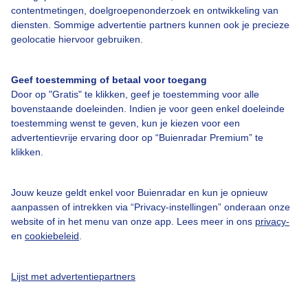
contentmetingen, doelgroepenonderzoek en ontwikkeling van
Over Buienradar
diensten. Sommige advertentie partners kunnen ook je precieze
geolocatie hiervoor gebruiken.
Bedrijfsgegevens
Veelgestelde vragen
Geef toestemming of betaal voor toegang
Door op "Gratis" te klikken, geef je toestemming voor alle
Contact
bovenstaande doeleinden. Indien je voor geen enkel doeleinde
Toegankelijkheid
toestemming wenst te geven, kun je kiezen voor een
advertentievrije ervaring door op “Buienradar Premium” te
Gebruikersvoorwaarden
klikken.
Adverteren
Jouw keuze geldt enkel voor Buienradar en kun je opnieuw
Buienradar Team
aanpassen of intrekken via “Privacy-instellingen” onderaan onze
Privacy beleid
website of in het menu van onze app. Lees meer in ons
privacy-
en
cookiebeleid
.
Cookie beleid
Privacy instellingen
Lijst met advertentiepartners
Gratis weerdata