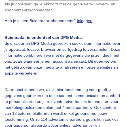
Als je doorgaat, ga je akkoord met de
gebruikers-
,
privacy-
en
Klik
hier
om dit aan te passen
abonnementsvoorwaarden
.
Heb je al een Buienradar-abonnement?
Inloggen
Legenda
©
OSM
Buienradar is onderdeel van DPG Media.
Buienradar en DPG Media gebruiken cookies om informatie over
je apparaat, locatie, browser en surfgedrag te verzamelen. Deze
Ma
Di
Wo
Do
Vr
Za
informatie combineren we met de gegevens die je zelf deelt met
ons, zoals wanneer je een account aanmaakt. Dit doen we om
Onderdeel 'ModelInfo' niet geladen.
het gebruik van onze media te analyseren en onze websites en
apps te verbeteren.
Bekijk ook
Daarnaast kunnen we, als je hier toestemming voor geeft, je
Europese Buienradar komende 3 uur
gegevens gebruiken om onze content, communicatie en aanbod
te personaliseren en je relevante advertenties te tonen, en voor
marketingdoeleinden delen met 4 mediapartners. Ook content
van 13 externe platformen wordt enkel getoond met jouw
toestemming. Onze 114 advertentie partners gebruiken cookies
voor gepersonaliseerde advertenties, advertentie- en