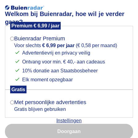
Welkom bij Buienradar, hoe wil je verder
gaan?
Premium € 6,99 / jaar
7-daagse verwachting
Mogen we je locatie gebruiken voor het
weer?
Buienradar Premium
Toon:
Voor slechts
€ 6,99 per jaar
(€ 0,58 per maand)
Advertentievrij en privacy veilig
Ontvang voor min. € 40,- aan cadeaus
Indien je hier nog geen akkoord op hebt gegeven,
verschijnt er zo een pop-up uit je browser waarin
10% donatie aan Staatsbosbeheer
+
deze toestemming gevraagd wordt.
Zondag 17:00
Elk moment opzegbaar
−
Gratis
Is goed, toon de popup
Met persoonlijke advertenties
Gratis blijven gebruiken
Instellingen
Nu niet, misschien later
Doorgaan
Gebruik je Safari en wil je niet elke dag deze pop-up zien?