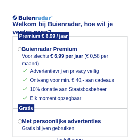
Welkom bij Buienradar, hoe wil je
verder gaan?
Premium € 6,99 / jaar
Buienradar Premium
Voor slechts
€ 6,99 per jaar
(€ 0,58 per
App
Weerzine
maand)
Mogen we je locatie gebruiken voor
Advertentievrij en privacy veilig
het weer?
Ontvang voor min. € 40,- aan cadeaus
10% donatie aan Staatsbosbeheer
ied Zillertal Arena - Zell / Gerlos
Elk moment opzegbaar
Indien je hier nog geen akkoord op hebt
-
Gratis
gegeven, verschijnt er zo een pop-up uit
je browser waarin deze toestemming
-
Met persoonlijke advertenties
-/-
-/5
gevraagd wordt.
Gratis blijven gebruiken
Instellingen