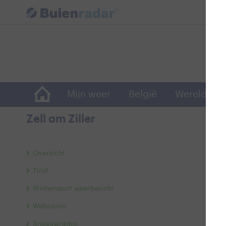
Mijn weer
België
Wereldwijd
Zell am Ziller
Skigeb
Overzicht
Tirol
Wintersport weerbericht
Webcams
Sneeuwradar