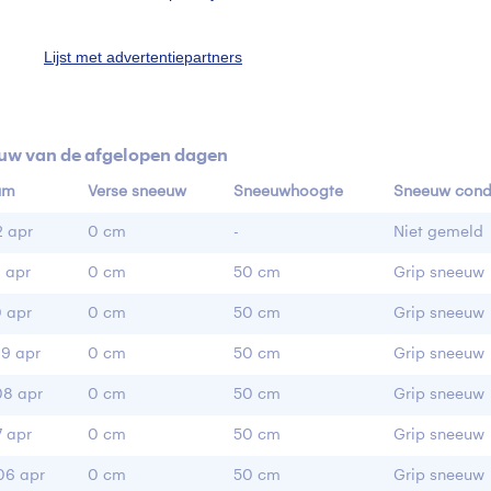
elbaan open
Gesloten
Piste conditie
Ges
Lijst met advertentiepartners
wpark open
Gesloten
Valley skirun open
uw van de afgelopen dagen
um
Verse sneeuw
Sneeuwhoogte
Sneeuw condi
2 apr
0 cm
-
Niet gemeld
1 apr
0 cm
50 cm
Grip sneeuw
0 apr
0 cm
50 cm
Grip sneeuw
9 apr
0 cm
50 cm
Grip sneeuw
08 apr
0 cm
50 cm
Grip sneeuw
7 apr
0 cm
50 cm
Grip sneeuw
06 apr
0 cm
50 cm
Grip sneeuw