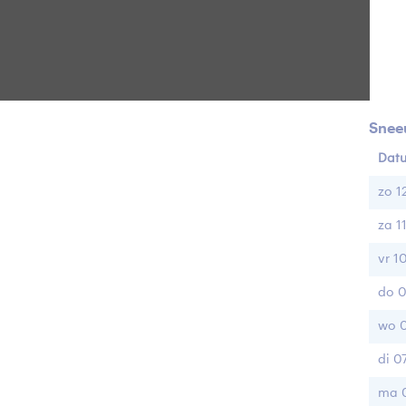
Rod
Sno
Snee
Dat
zo 1
za 1
vr 1
do 0
wo 
di 0
ma 