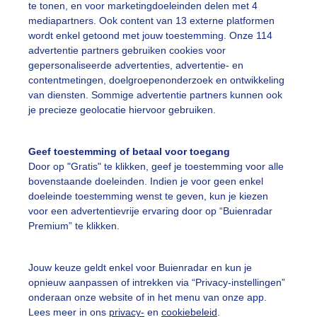
te tonen, en voor marketingdoeleinden delen met 4
mediapartners. Ook content van 13 externe platformen
wordt enkel getoond met jouw toestemming. Onze 114
advertentie partners gebruiken cookies voor
gepersonaliseerde advertenties, advertentie- en
contentmetingen, doelgroepenonderzoek en ontwikkeling
Legen
van diensten. Sommige advertentie partners kunnen ook
je precieze geolocatie hiervoor gebruiken.
Geef toestemming of betaal voor toegang
01:40
02:00
02:20
02:40
03:00
03:20
03:4
Door op "Gratis" te klikken, geef je toestemming voor alle
bovenstaande doeleinden. Indien je voor geen enkel
rmatie Zillertal Arena - Zell / Gerlos:
doeleinde toestemming wenst te geven, kun je kiezen
voor een advertentievrije ervaring door op “Buienradar
Premium” te klikken.
ste sneeuwval
-
Sneeuw top
al liften open
0
Sneeuw dal
Jouw keuze geldt enkel voor Buienradar en kun je
opnieuw aanpassen of intrekken via “Privacy-instellingen”
ste piste lengte
-
Open pistes
onderaan onze website of in het menu van onze app.
Lees meer in ons
privacy-
en
cookiebeleid
.
pipe open
Sneeuwconditie
Niet g