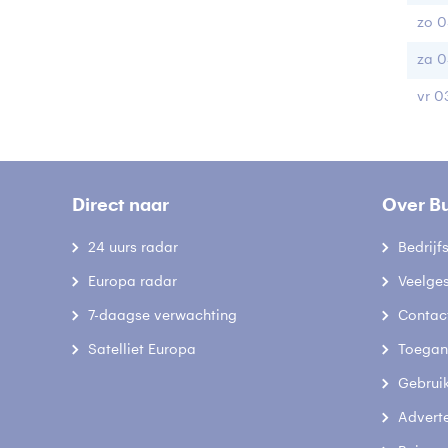
zo 0
za 0
vr 0
Direct naar
Over B
24 uurs radar
Bedrij
Europa radar
Veelge
7-daagse verwachting
Contac
Satelliet Europa
Toegank
Gebrui
Advert