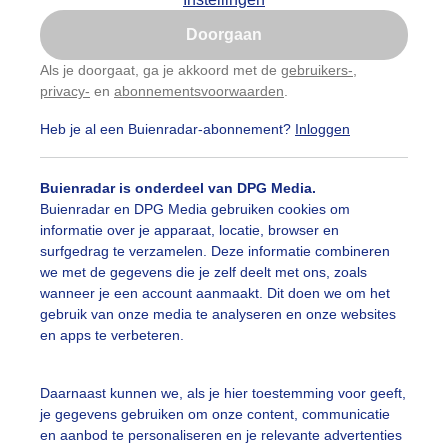
Is goed, toon de popup
neeuw
Sneeuwhoogte
Skiliften
Doorgaan
Nu niet, misschien later
mperatuur
Als je doorgaat, ga je akkoord met de
gebruikers-
,
privacy-
en
abonnementsvoorwaarden
.
Gebruik je Safari en wil je niet elke dag deze pop-up
zien?
01:50
Heb je al een Buienradar-abonnement?
Inloggen
Klik
hier
om dit aan te passen
Buienradar is onderdeel van DPG Media.
Buienradar en DPG Media gebruiken cookies om
informatie over je apparaat, locatie, browser en
surfgedrag te verzamelen. Deze informatie combineren
we met de gegevens die je zelf deelt met ons, zoals
wanneer je een account aanmaakt. Dit doen we om het
gebruik van onze media te analyseren en onze websites
en apps te verbeteren.
Daarnaast kunnen we, als je hier toestemming voor geeft,
je gegevens gebruiken om onze content, communicatie
en aanbod te personaliseren en je relevante advertenties