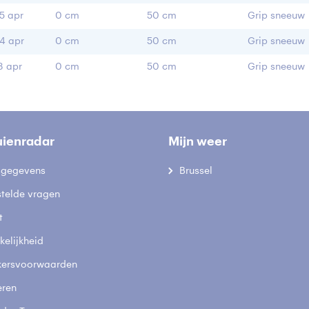
5 apr
0 cm
50 cm
Grip sneeuw
4 apr
0 cm
50 cm
Grip sneeuw
3 apr
0 cm
50 cm
Grip sneeuw
uienradar
Mijn weer
fsgegevens
Brussel
stelde vragen
t
elijkheid
kersvoorwaarden
eren