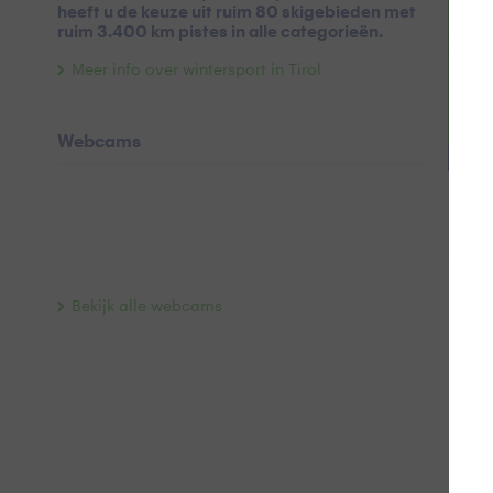
heeft u de keuze uit ruim 80 skigebieden met
ruim 3.400 km pistes in alle categorieën.
Meer info over wintersport in Tirol
Webcams
Info
Bekijk alle webcams
Laat
Aant
Laat
Half