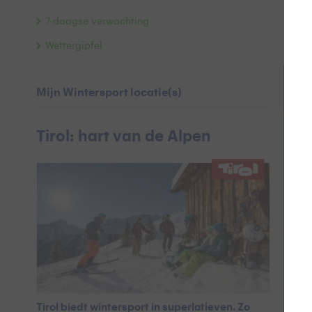
S
7-daagse verwachting
Wettergipfel
Te
+
Mijn Wintersport locatie(s)
−
Tirol: hart van de Alpen
Tirol biedt wintersport in superlatieven. Zo