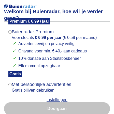
Welkom bij Buienradar, hoe wil je verder
gaan?
Premium € 6,99 / jaar
Mogen we je locatie gebruiken voor het
Lees meer.
weer?
Buienradar Premium
Skigebied Saas-Grund
Voor slechts
€ 6,99 per jaar
(€ 0,58 per maand)
Advertentievrij en privacy veilig
-
Ontvang voor min. € 40,- aan cadeaus
Indien je hier nog geen akkoord op hebt gegeven,
verschijnt er zo een pop-up uit je browser waarin
-
10% donatie aan Staatsbosbeheer
-/-
-/8
deze toestemming gevraagd wordt.
Elk moment opzegbaar
Gratis
Is goed, toon de popup
Sneeuw
Sneeuw
Liften
Met persoonlijke advertenties
+
19:35
Gratis blijven gebruiken
−
Instellingen
Nu niet, misschien later
Doorgaan
Gebruik je Safari en wil je niet elke dag deze pop-up zien?