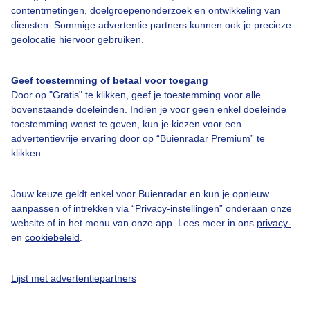
contentmetingen, doelgroepenonderzoek en ontwikkeling van
Vandaag
Morgen
Zondag
diensten. Sommige advertentie partners kunnen ook je precieze
geolocatie hiervoor gebruiken.
Geef toestemming of betaal voor toegang
14° / 23°
13° / 23°
14° / 23°
Door op "Gratis" te klikken, geef je toestemming voor alle
N 2
N 2
Z 2
bovenstaande doeleinden. Indien je voor geen enkel doeleinde
Uitgebreide verwachting voor Saas-Grund
toestemming wenst te geven, kun je kiezen voor een
advertentievrije ervaring door op “Buienradar Premium” te
Bekijk de 14 daagse verwachting
klikken.
Informatie Saas-Grund:
Jouw keuze geldt enkel voor Buienradar en kun je opnieuw
aanpassen of intrekken via “Privacy-instellingen” onderaan onze
website of in het menu van onze app. Lees meer in ons
privacy-
Laatste sneeuwval
-
en
cookiebeleid
.
Aantal liften open
0
Lijst met advertentiepartners
Laatste piste lengte
-
Halfpipe open