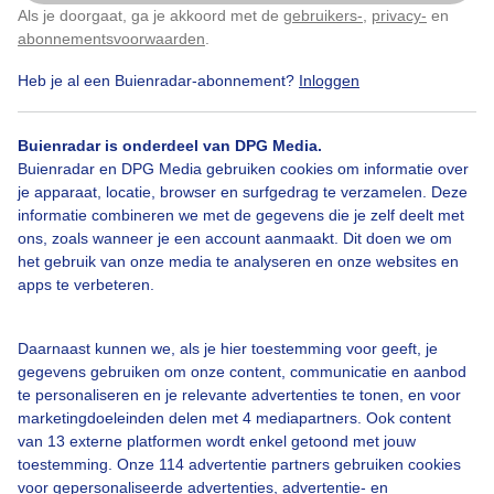
Als je doorgaat, ga je akkoord met de
gebruikers-
,
privacy-
en
Klik
hier
om dit aan te passen
abonnementsvoorwaarden
.
Heb je al een Buienradar-abonnement?
Inloggen
Buienradar is onderdeel van DPG Media.
Legenda
Buienradar en DPG Media gebruiken cookies om informatie over
je apparaat, locatie, browser en surfgedrag te verzamelen. Deze
informatie combineren we met de gegevens die je zelf deelt met
ons, zoals wanneer je een account aanmaakt. Dit doen we om
het gebruik van onze media te analyseren en onze websites en
19:25
20:15
21:05
apps te verbeteren.
Kort weerbericht Saas-Grund
Daarnaast kunnen we, als je hier toestemming voor geeft, je
In de loop van de dag en in de avond trekken enkele pittige
(onweers)buien over Saas-Grund. Tussen de buien door is er nog wel
gegevens gebruiken om onze content, communicatie en aanbod
ruimte voor de zon. De temperatuur loopt op naar 23 graden. Er
te personaliseren en je relevante advertenties te tonen, en voor
waait een zwakke noordelijke wind.
marketingdoeleinden delen met 4 mediapartners. Ook content
van 13 externe platformen wordt enkel getoond met jouw
toestemming. Onze 114 advertentie partners gebruiken cookies
Verwachting voor Saas-Grund
voor gepersonaliseerde advertenties, advertentie- en