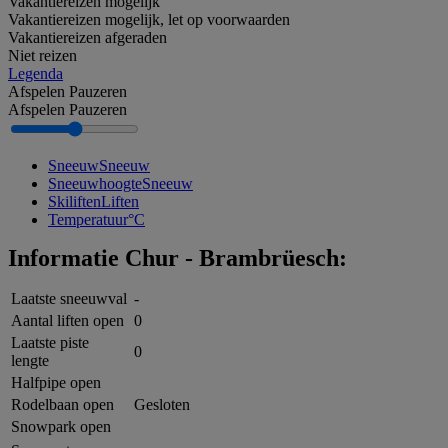
Vakantiereizen mogelijk
Vakantiereizen mogelijk, let op voorwaarden
Vakantiereizen afgeraden
Niet reizen
Legenda
Afspelen
Pauzeren
Afspelen
Pauzeren
Sneeuw
Sneeuw
Sneeuwhoogte
Sneeuw
Skiliften
Liften
Temperatuur
°C
Informatie Chur - Brambrüesch:
Laatste sneeuwval
-
Aantal liften open
0
Laatste piste
0
lengte
Halfpipe open
Rodelbaan open
Gesloten
Snowpark open