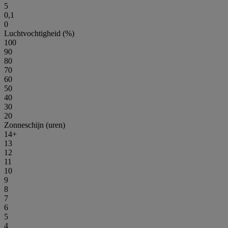
5
0,1
0
Luchtvochtigheid (%)
100
90
80
70
60
50
40
30
20
Zonneschijn (uren)
14+
13
12
11
10
9
8
7
6
5
4