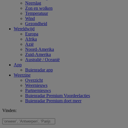
Neerslag
Zon en wolken
Temperatuur
Wind
Gezondheid
Wereldwijd
Europa
Afrika
Azië
Noord-Amerika
Zuid-Amerika
Australië / Oceanië
App
Buienradar app
Weerzine
Overzicht
Weernieuws
Partnernieuws
Buienradar Premium Voordeelacties
Buienradar Premium doet meer
Vinden: