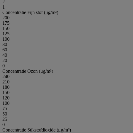
2
1
Concentratie Fijn stof (μg/m³)
200
175
150
125
100
80
60
40
20
0
Concentratie Ozon (μg/m³)
240
210
180
150
120
100
75
50
25
0
Concentratie Stikstofdioxide (μg/m³)