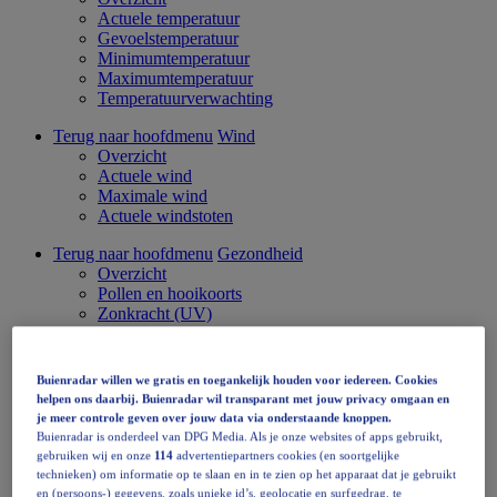
Actuele temperatuur
Gevoelstemperatuur
Minimumtemperatuur
Maximumtemperatuur
Temperatuurverwachting
Terug naar hoofdmenu
Wind
Overzicht
Actuele wind
Maximale wind
Actuele windstoten
Terug naar hoofdmenu
Gezondheid
Overzicht
Pollen en hooikoorts
Zonkracht (UV)
Muggen
Luchtvochtigheid
Luchtkwaliteit
Buienradar willen we gratis en toegankelijk houden voor iedereen. Cookies
Muggenradar
helpen ons daarbij. Buienradar wil transparant met jouw privacy omgaan en
je meer controle geven over jouw data via onderstaande knoppen.
Terug naar hoofdmenu
Europa
Buienradar is onderdeel van DPG Media. Als je onze websites of apps gebruikt,
Neerslag in Europa
gebruiken wij en onze
114
advertentiepartners cookies (en soortgelijke
Overzicht
technieken) om informatie op te slaan en in te zien op het apparaat dat je gebruikt
Buienradar
en (persoons-) gegevens, zoals unieke id’s, geolocatie en surfgedrag, te