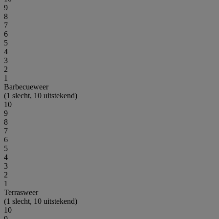
9
8
7
6
5
4
3
2
1
Barbecueweer
(1 slecht, 10 uitstekend)
10
9
8
7
6
5
4
3
2
1
Terrasweer
(1 slecht, 10 uitstekend)
10
9