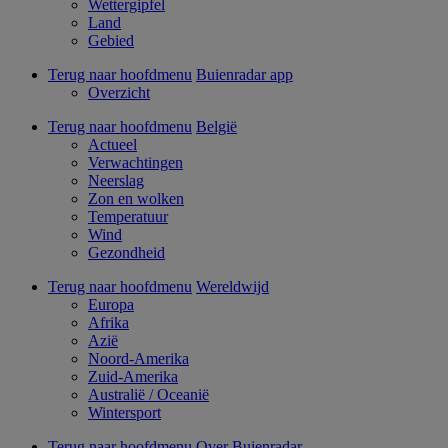
Wettergipfel
Land
Gebied
Terug naar hoofdmenu
Buienradar app
Overzicht
Terug naar hoofdmenu
België
Actueel
Verwachtingen
Neerslag
Zon en wolken
Temperatuur
Wind
Gezondheid
Terug naar hoofdmenu
Wereldwijd
Europa
Afrika
Azië
Noord-Amerika
Zuid-Amerika
Australië / Oceanië
Wintersport
Terug naar hoofdmenu
Over Buienradar