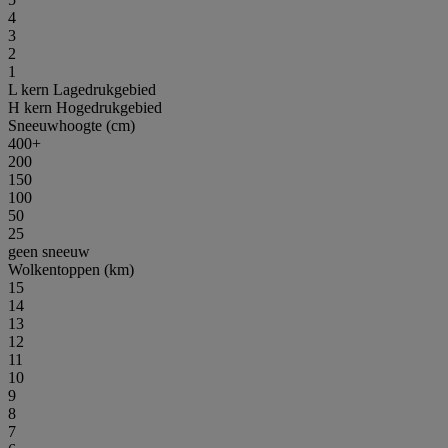
4
3
2
1
L
kern Lagedrukgebied
H
kern Hogedrukgebied
Sneeuwhoogte (cm)
400+
200
150
100
50
25
geen sneeuw
Wolkentoppen (km)
15
14
13
12
11
10
9
8
7