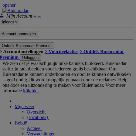
opener
Mijn Account
Inloggen
Account aanmaken
Ontdek Buienradar Premium
> Accountinstellingen
> Voordeelacties
> Ontdek Buienradar
Premium
Uitloggen
We zien dat je waarschijnlijk onze banners blokkeert. Buienradar
stelt zijn radarbeelden voor iedereen gratis beschikbaar. Om
Buienradar te kunnen onderhouden en door te kunnen ontwikkelen
is geld nodig, dit wordt mogelijk gemaakt door de reclames. Help
ons door een uitzondering te maken voor Buienradar. Voor meer
informatie
klik hier
.
Mijn weer
Overzicht
{locations}
België
Actueel
Verwachtingen