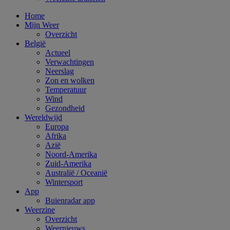
Home
Mijn Weer
Overzicht
België
Actueel
Verwachtingen
Neerslag
Zon en wolken
Temperatuur
Wind
Gezondheid
Wereldwijd
Europa
Afrika
Azië
Noord-Amerika
Zuid-Amerika
Australië / Oceanië
Wintersport
App
Buienradar app
Weerzine
Overzicht
Weernieuws