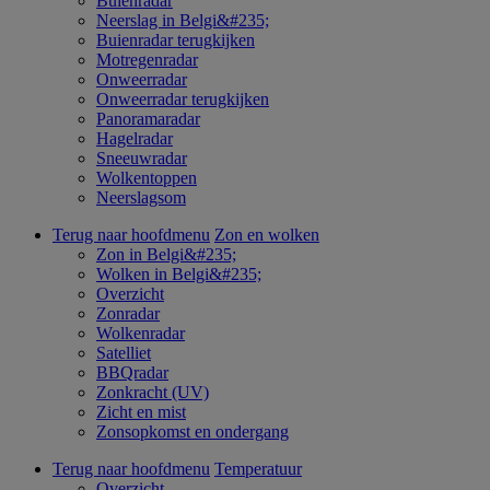
Buienradar
Neerslag in Belgi&#235;
Buienradar terugkijken
Motregenradar
Onweerradar
Onweerradar terugkijken
Panoramaradar
Hagelradar
Sneeuwradar
Wolkentoppen
Neerslagsom
Terug naar hoofdmenu
Zon en wolken
Zon in Belgi&#235;
Wolken in Belgi&#235;
Overzicht
Zonradar
Wolkenradar
Satelliet
BBQradar
Zonkracht (UV)
Zicht en mist
Zonsopkomst en ondergang
Terug naar hoofdmenu
Temperatuur
Overzicht