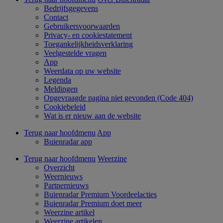
Bedrijfsgegevens
Contact
Gebruikersvoorwaarden
Privacy- en cookiestatement
Toegankelijkheidsverklaring
Veelgestelde vragen
App
Weerdata op uw website
Legenda
Meldingen
Opgevraagde pagina niet gevonden (Code 404)
Cookiebeleid
Wat is er nieuw aan de website
Terug naar hoofdmenu
App
Buienradar app
Terug naar hoofdmenu
Weerzine
Overzicht
Weernieuws
Partnernieuws
Buienradar Premium Voordeelacties
Buienradar Premium doet meer
Weerzine artikel
Weerzine artikelen