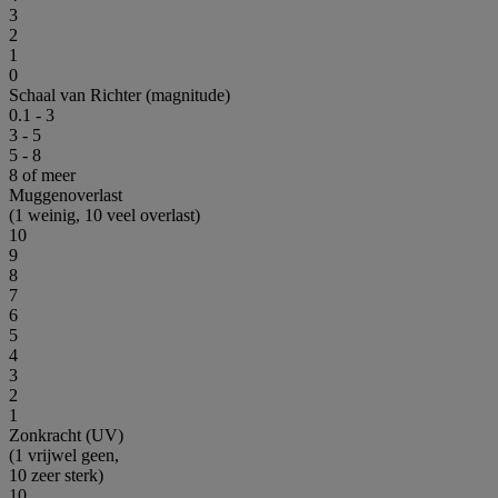
3
2
1
0
Schaal van Richter (magnitude)
0.1 - 3
3 - 5
5 - 8
8 of meer
Muggenoverlast
(1 weinig, 10 veel overlast)
10
9
8
7
6
5
4
3
2
1
Zonkracht (UV)
(1 vrijwel geen,
10 zeer sterk)
10