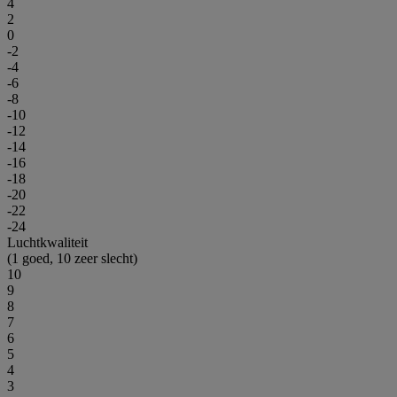
4
2
0
-2
-4
-6
-8
-10
-12
-14
-16
-18
-20
-22
-24
Luchtkwaliteit
(1 goed, 10 zeer slecht)
10
9
8
7
6
5
4
3