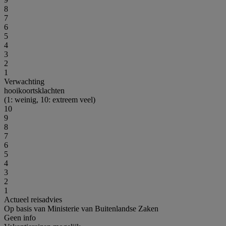
8
7
6
5
4
3
2
1
Verwachting
hooikoortsklachten
(1: weinig, 10: extreem veel)
10
9
8
7
6
5
4
3
2
1
Actueel reisadvies
Op basis van Ministerie van Buitenlandse Zaken
Geen info