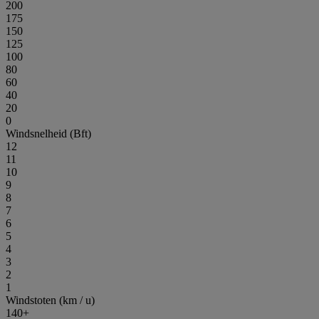
200
175
150
125
100
80
60
40
20
0
Windsnelheid (Bft)
12
11
10
9
8
7
6
5
4
3
2
1
Windstoten (km / u)
140+