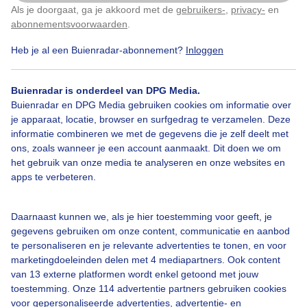
Als je doorgaat, ga je akkoord met de
gebruikers-
,
privacy-
en
Klik
hier
om dit aan te passen
Contact
abonnementsvoorwaarden
.
Toegankelijkheid
Heb je al een Buienradar-abonnement?
Inloggen
Gebruikersvoorwaarden
Buienradar is onderdeel van DPG Media.
Adverteren
Buienradar en DPG Media gebruiken cookies om informatie over
Buienradar Team
je apparaat, locatie, browser en surfgedrag te verzamelen. Deze
informatie combineren we met de gegevens die je zelf deelt met
Privacy beleid
ons, zoals wanneer je een account aanmaakt. Dit doen we om
Cookie beleid
het gebruik van onze media te analyseren en onze websites en
apps te verbeteren.
Privacy instellingen
Gratis weerdata
Daarnaast kunnen we, als je hier toestemming voor geeft, je
gegevens gebruiken om onze content, communicatie en aanbod
@BuienradarBE
te personaliseren en je relevante advertenties te tonen, en voor
marketingdoeleinden delen met 4 mediapartners. Ook content
Buienradar
van 13 externe platformen wordt enkel getoond met jouw
Buienradar
toestemming. Onze 114 advertentie partners gebruiken cookies
voor gepersonaliseerde advertenties, advertentie- en