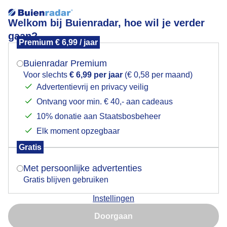
Welkom bij Buienradar, hoe wil je verder
gaan?
Premium € 6,99 / jaar
Mogen we je locatie gebruiken voor het
Webcams
weer?
Buienradar Premium
Ga terug
Voor slechts
€ 6,99 per jaar
(€ 0,58 per maand)
Advertentievrij en privacy veilig
Mijn Wintersport locatie(s)
Ontvang voor min. € 40,- aan cadeaus
Indien je hier nog geen akkoord op hebt gegeven,
verschijnt er zo een pop-up uit je browser waarin
10% donatie aan Staatsbosbeheer
deze toestemming gevraagd wordt.
Elk moment opzegbaar
Gratis
Is goed, toon de popup
Met persoonlijke advertenties
Over Buienradar
Gratis blijven gebruiken
Instellingen
Nu niet, misschien later
Bedrijfsgegevens
Doorgaan
Veelgestelde vragen
Gebruik je Safari en wil je niet elke dag deze pop-up zien?