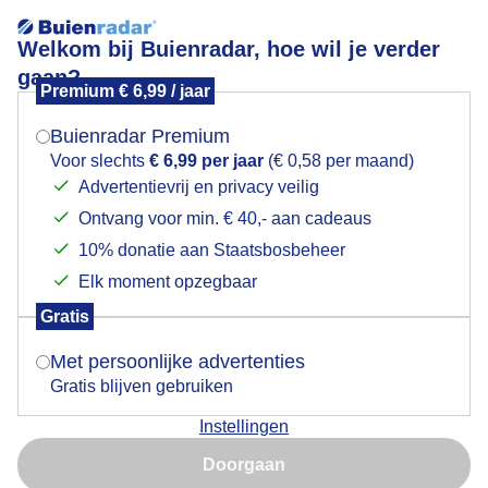
Welkom bij Buienradar, hoe wil je verder
gaan?
Premium € 6,99 / jaar
Mogen we je locatie gebruiken voor het
Webcams
weer?
Buienradar Premium
Voor slechts
€ 6,99 per jaar
(€ 0,58 per maand)
Advertentievrij en privacy veilig
Ontvang voor min. € 40,- aan cadeaus
Indien je hier nog geen akkoord op hebt gegeven,
verschijnt er zo een pop-up uit je browser waarin
10% donatie aan Staatsbosbeheer
deze toestemming gevraagd wordt.
Elk moment opzegbaar
Gratis
Is goed, toon de popup
Met persoonlijke advertenties
Gratis blijven gebruiken
Instellingen
Nu niet, misschien later
Ga terug
Doorgaan
Gebruik je Safari en wil je niet elke dag deze pop-up zien?