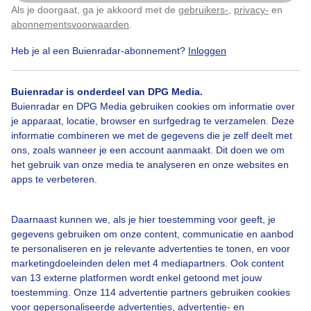
Als je doorgaat, ga je akkoord met de
gebruikers-
,
privacy-
en
Klik
hier
om dit aan te passen
Mijn Wintersport locatie(s)
abonnementsvoorwaarden
.
Heb je al een Buienradar-abonnement?
Inloggen
Buienradar is onderdeel van DPG Media.
Buienradar en DPG Media gebruiken cookies om informatie over
je apparaat, locatie, browser en surfgedrag te verzamelen. Deze
Over Buienradar
informatie combineren we met de gegevens die je zelf deelt met
ons, zoals wanneer je een account aanmaakt. Dit doen we om
Bedrijfsgegevens
het gebruik van onze media te analyseren en onze websites en
apps te verbeteren.
Veelgestelde vragen
Contact
Daarnaast kunnen we, als je hier toestemming voor geeft, je
Toegankelijkheid
gegevens gebruiken om onze content, communicatie en aanbod
te personaliseren en je relevante advertenties te tonen, en voor
Gebruikersvoorwaarden
marketingdoeleinden delen met 4 mediapartners. Ook content
van 13 externe platformen wordt enkel getoond met jouw
Adverteren
toestemming. Onze 114 advertentie partners gebruiken cookies
Buienradar Team
voor gepersonaliseerde advertenties, advertentie- en