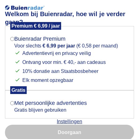
Welkom bij Buienradar, hoe wil je verder
gaan?
Premium € 6,99 / jaar
Mogen we je locatie gebruiken voor het
Lees meer.
weer?
Buienradar Premium
Webcams
Voor slechts
€ 6,99 per jaar
(€ 0,58 per maand)
Advertentievrij en privacy veilig
Ga terug
Ontvang voor min. € 40,- aan cadeaus
Indien je hier nog geen akkoord op hebt gegeven,
verschijnt er zo een pop-up uit je browser waarin
10% donatie aan Staatsbosbeheer
Mijn Wintersport locatie(s)
deze toestemming gevraagd wordt.
Elk moment opzegbaar
Gratis
Is goed, toon de popup
Met persoonlijke advertenties
Gratis blijven gebruiken
Instellingen
Nu niet, misschien later
Over Buienradar
Doorgaan
Gebruik je Safari en wil je niet elke dag deze pop-up zien?