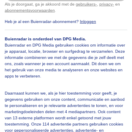
Bedrijfsgegevens
Als je doorgaat, ga je akkoord met de
gebruikers-
,
privacy-
en
Klik
hier
om dit aan te passen
abonnementsvoorwaarden
.
Veelgestelde vragen
Heb je al een Buienradar-abonnement?
Inloggen
Contact
Toegankelijkheid
Buienradar is onderdeel van DPG Media.
Gebruikersvoorwaarden
Buienradar en DPG Media gebruiken cookies om informatie over
je apparaat, locatie, browser en surfgedrag te verzamelen. Deze
Adverteren
informatie combineren we met de gegevens die je zelf deelt met
Buienradar Team
ons, zoals wanneer je een account aanmaakt. Dit doen we om
het gebruik van onze media te analyseren en onze websites en
Privacy beleid
apps te verbeteren.
Cookie beleid
Privacy instellingen
Daarnaast kunnen we, als je hier toestemming voor geeft, je
gegevens gebruiken om onze content, communicatie en aanbod
Gratis weerdata
te personaliseren en je relevante advertenties te tonen, en voor
marketingdoeleinden delen met 4 mediapartners. Ook content
@BuienradarBE
van 13 externe platformen wordt enkel getoond met jouw
toestemming. Onze 114 advertentie partners gebruiken cookies
Buienradar
voor gepersonaliseerde advertenties, advertentie- en