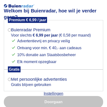
Welkom bij Buienradar, hoe wil je verder
gaan?
Premium € 6,99 / jaar
Pollen en hooikoorts
Mogen we je locatie gebruiken voor het
weer?
Buienradar Premium
24 uurs
5 dagen
Voor slechts
€ 6,99 per jaar
(€ 0,58 per maand)
Advertentievrij en privacy veilig
Zondag 07:00
Ontvang voor min. € 40,- aan cadeaus
Indien je hier nog geen akkoord op hebt gegeven,
verschijnt er zo een pop-up uit je browser waarin
10% donatie aan Staatsbosbeheer
deze toestemming gevraagd wordt.
Elk moment opzegbaar
Gratis
Is goed, toon de popup
Met persoonlijke advertenties
Gratis blijven gebruiken
Instellingen
Nu niet, misschien later
Doorgaan
Gebruik je Safari en wil je niet elke dag deze pop-up zien?