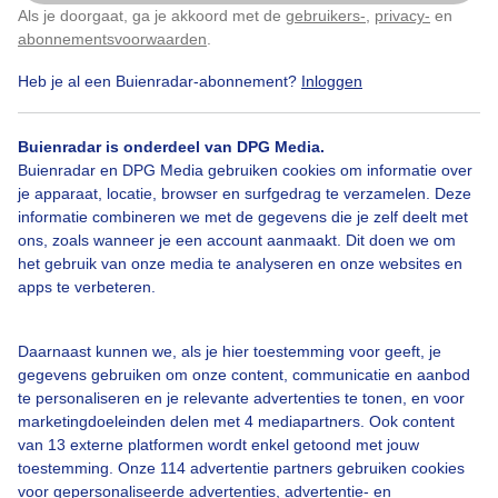
Als je doorgaat, ga je akkoord met de
gebruikers-
,
privacy-
en
Klik
hier
om dit aan te passen
abonnementsvoorwaarden
.
Heb je al een Buienradar-abonnement?
Inloggen
Legenda
Buienradar is onderdeel van DPG Media.
Buienradar en DPG Media gebruiken cookies om informatie over
je apparaat, locatie, browser en surfgedrag te verzamelen. Deze
03:00
11:00
19:00
informatie combineren we met de gegevens die je zelf deelt met
ons, zoals wanneer je een account aanmaakt. Dit doen we om
het gebruik van onze media te analyseren en onze websites en
Bekijk ook
apps te verbeteren.
Pollennieuws.nl
Daarnaast kunnen we, als je hier toestemming voor geeft, je
gegevens gebruiken om onze content, communicatie en aanbod
iOS app voor hooikoortsklachten
te personaliseren en je relevante advertenties te tonen, en voor
Android app voor hooikoortsklachten
marketingdoeleinden delen met 4 mediapartners. Ook content
van 13 externe platformen wordt enkel getoond met jouw
toestemming. Onze 114 advertentie partners gebruiken cookies
voor gepersonaliseerde advertenties, advertentie- en