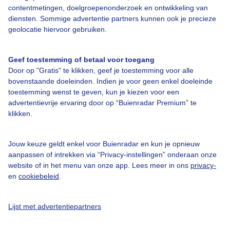
contentmetingen, doelgroepenonderzoek en ontwikkeling van
diensten. Sommige advertentie partners kunnen ook je precieze
geolocatie hiervoor gebruiken.
Over Buienradar
Geef toestemming of betaal voor toegang
Bedrijfsgegevens
Door op "Gratis" te klikken, geef je toestemming voor alle
bovenstaande doeleinden. Indien je voor geen enkel doeleinde
Veelgestelde vragen
toestemming wenst te geven, kun je kiezen voor een
Contact
advertentievrije ervaring door op “Buienradar Premium” te
klikken.
Toegankelijkheid
Gebruikersvoorwaarden
Jouw keuze geldt enkel voor Buienradar en kun je opnieuw
Adverteren
aanpassen of intrekken via “Privacy-instellingen” onderaan onze
website of in het menu van onze app. Lees meer in ons
privacy-
Buienradar Team
en
cookiebeleid
.
Privacy beleid
Lijst met advertentiepartners
Cookie beleid
Privacy instellingen