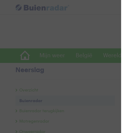
Mijn weer
België
Wereldwijd
Neerslag
B
Overzicht
Buienradar
Buienradar terugkijken
Motregenradar
Onweerradar