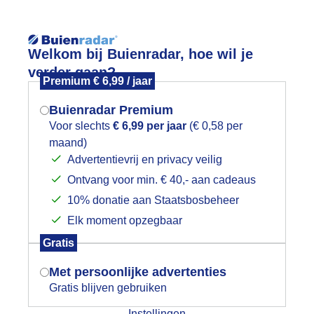
Welkom bij Buienradar, hoe wil je
verder gaan?
Premium € 6,99 / jaar
Buienradar Premium
Voor slechts
€ 6,99 per jaar
(€ 0,58 per
App
Weerzine
maand)
Mogen we je locatie gebruiken voor
Advertentievrij en privacy veilig
het weer?
Ontvang voor min. € 40,- aan cadeaus
10% donatie aan Staatsbosbeheer
uienradar
Elk moment opzegbaar
Indien je hier nog geen akkoord op hebt
Gratis
gegeven, verschijnt er zo een pop-up uit
Afgelopen uur
+3 uur
+8 uur
+24 uur
je browser waarin deze toestemming
Met persoonlijke advertenties
gevraagd wordt.
Gratis blijven gebruiken
Zondag 19:00
Instellingen