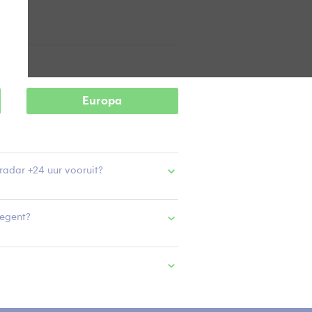
Europa
radar +24 uur vooruit?
regent?