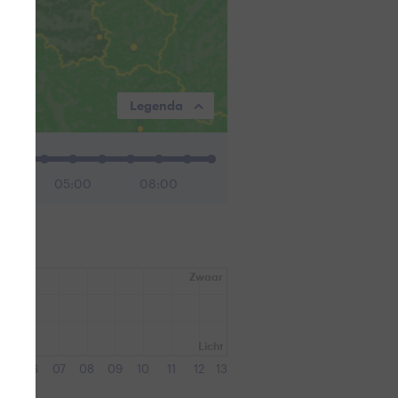
Legenda
0
05:00
08:00
Zwaar
Licht
05
06
07
08
09
10
11
12
13