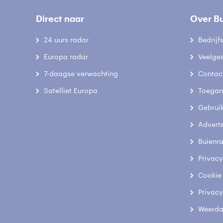
Direct naar
Over B
24 uurs radar
Bedrij
Europa radar
Veelge
7-daagse verwachting
Contac
Satelliet Europa
Toegank
Gebrui
Advert
Buienr
Privacy
Cookie
Privacy
Weerda