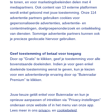
te tonen, en voor marketingdoeleinden delen met 4
mediapartners. Ook content van 13 externe platformen
wordt enkel getoond met jouw toestemming. Onze 114
advertentie partners gebruiken cookies voor
gepersonaliseerde advertenties, advertentie- en
contentmetingen, doelgroepenonderzoek en ontwikkeling
van diensten. Sommige advertentie partners kunnen ook
je precieze geolocatie hiervoor gebruiken.
14:00
17:00
20:00
23:00
02:0
Geef toestemming of betaal voor toegang
Door op "Gratis" te klikken, geef je toestemming voor alle
bovenstaande doeleinden. Indien je voor geen enkel
erslag in
Brussel
doeleinde toestemming wenst te geven, kun je kiezen
voor een advertentievrije ervaring door op “Buienradar
Premium” te klikken.
Jouw keuze geldt enkel voor Buienradar en kun je
opnieuw aanpassen of intrekken via “Privacy-instellingen”
15
16
17
18
19
20
21
22
23
00
01
02
03
04
onderaan onze website of in het menu van onze app.
Lees meer in ons
privacy-
en
cookiebeleid
.