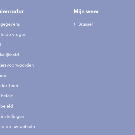
uienradar
Mijn weer
fsgegevens
Brussel
stelde vragen
t
elijkheid
kersvoorwaarden
eren
adar Team
 beleid
 beleid
 instellingen
ta op uw website