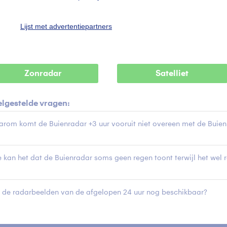
amodel laatst bijgewerkt op 8 augustus 2026 - 08:00
Lijst met advertentiepartners
nderen bekeken ook
Zonradar
Satelliet
elgestelde vragen:
rom komt de Buienradar +3 uur vooruit niet overeen met de Buien
 kan het dat de Buienradar soms geen regen toont terwijl het wel 
n de radarbeelden van de afgelopen 24 uur nog beschikbaar?