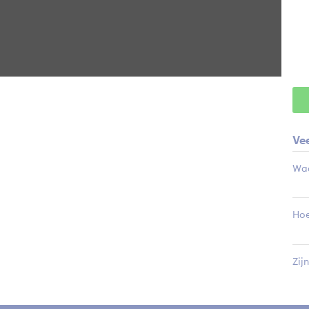
Dat
A
Ve
Waa
Hoe
Zij