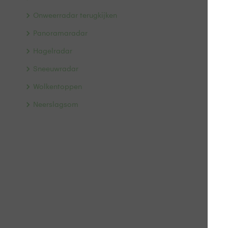
Onweerradar terugkijken
Panoramaradar
Hagelradar
Sneeuwradar
Wolkentoppen
Neerslagsom