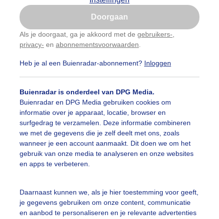
Is goed, toon de popup
Doorgaan
Nu niet, misschien later
Als je doorgaat, ga je akkoord met de
gebruikers-
,
privacy-
en
abonnementsvoorwaarden
.
Gebruik je Safari en wil je niet elke dag deze pop-up
zien?
Heb je al een Buienradar-abonnement?
Inloggen
Klik
hier
om dit aan te passen
Buienradar is onderdeel van DPG Media.
Buienradar en DPG Media gebruiken cookies om
informatie over je apparaat, locatie, browser en
surfgedrag te verzamelen. Deze informatie combineren
we met de gegevens die je zelf deelt met ons, zoals
wanneer je een account aanmaakt. Dit doen we om het
gebruik van onze media te analyseren en onze websites
en apps te verbeteren.
Daarnaast kunnen we, als je hier toestemming voor geeft,
je gegevens gebruiken om onze content, communicatie
en aanbod te personaliseren en je relevante advertenties