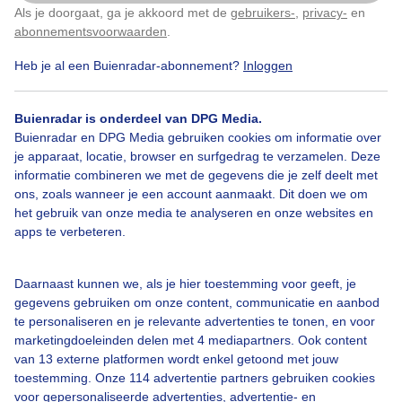
Als je doorgaat, ga je akkoord met de
gebruikers-
,
privacy-
en
Klik
hier
om dit aan te passen
abonnementsvoorwaarden
.
Heb je al een Buienradar-abonnement?
Inloggen
Buienradar is onderdeel van DPG Media.
Legenda
Buienradar en DPG Media gebruiken cookies om informatie over
je apparaat, locatie, browser en surfgedrag te verzamelen. Deze
informatie combineren we met de gegevens die je zelf deelt met
ons, zoals wanneer je een account aanmaakt. Dit doen we om
het gebruik van onze media te analyseren en onze websites en
apps te verbeteren.
Over Buienradar
Daarnaast kunnen we, als je hier toestemming voor geeft, je
gegevens gebruiken om onze content, communicatie en aanbod
te personaliseren en je relevante advertenties te tonen, en voor
Bedrijfsgegevens
marketingdoeleinden delen met 4 mediapartners. Ook content
van 13 externe platformen wordt enkel getoond met jouw
Veelgestelde vragen
toestemming. Onze 114 advertentie partners gebruiken cookies
Contact
voor gepersonaliseerde advertenties, advertentie- en