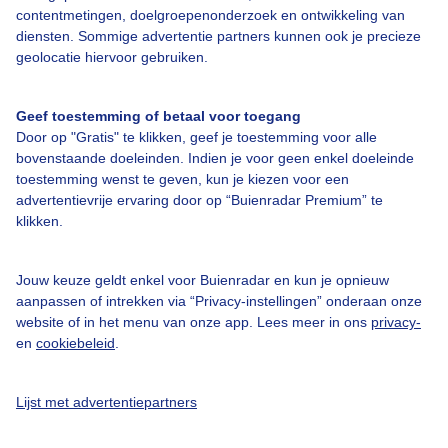
contentmetingen, doelgroepenonderzoek en ontwikkeling van
Toegankelijkheid
diensten. Sommige advertentie partners kunnen ook je precieze
Gebruikersvoorwaarden
geolocatie hiervoor gebruiken.
Adverteren
Geef toestemming of betaal voor toegang
Buienradar Team
Door op "Gratis" te klikken, geef je toestemming voor alle
Privacy beleid
bovenstaande doeleinden. Indien je voor geen enkel doeleinde
toestemming wenst te geven, kun je kiezen voor een
Cookie beleid
advertentievrije ervaring door op “Buienradar Premium” te
klikken.
Privacy instellingen
Gratis weerdata
Jouw keuze geldt enkel voor Buienradar en kun je opnieuw
aanpassen of intrekken via “Privacy-instellingen” onderaan onze
@BuienradarBE
website of in het menu van onze app. Lees meer in ons
privacy-
Buienradar
en
cookiebeleid
.
Buienradar
Lijst met advertentiepartners