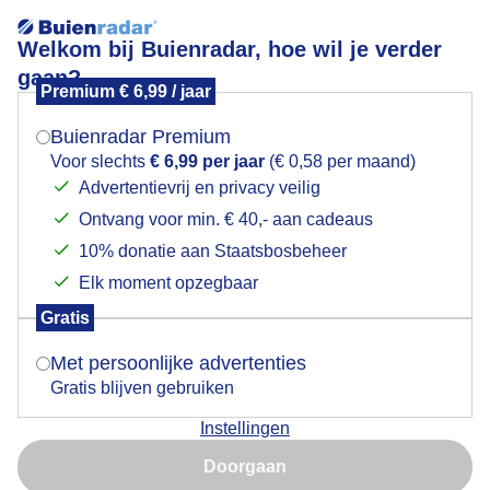
Welkom bij Buienradar, hoe wil je verder
gaan?
Premium € 6,99 / jaar
Mogen we je locatie gebruiken voor het
Lees meer.
weer?
Buienradar Premium
Neerslagsom
Voor slechts
€ 6,99 per jaar
(€ 0,58 per maand)
Advertentievrij en privacy veilig
1 uur
24 uur
Ontvang voor min. € 40,- aan cadeaus
Indien je hier nog geen akkoord op hebt gegeven,
verschijnt er zo een pop-up uit je browser waarin
10% donatie aan Staatsbosbeheer
Dinsdag 00:00
deze toestemming gevraagd wordt.
Elk moment opzegbaar
Gratis
Is goed, toon de popup
Met persoonlijke advertenties
Gratis blijven gebruiken
Instellingen
Nu niet, misschien later
Doorgaan
Gebruik je Safari en wil je niet elke dag deze pop-up zien?