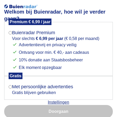
Welkom bij Buienradar, hoe wil je verder
gaan?
Premium € 6,99 / jaar
Sneeuwradar
Mogen we je locatie gebruiken voor het
weer?
Buienradar Premium
-1 uur
+3 uur
+24 uur
Voor slechts
€ 6,99 per jaar
(€ 0,58 per maand)
Advertentievrij en privacy veilig
15:25
Ontvang voor min. € 40,- aan cadeaus
Indien je hier nog geen akkoord op hebt gegeven,
verschijnt er zo een pop-up uit je browser waarin
10% donatie aan Staatsbosbeheer
deze toestemming gevraagd wordt.
Elk moment opzegbaar
Gratis
Is goed, toon de popup
Met persoonlijke advertenties
Gratis blijven gebruiken
Instellingen
Nu niet, misschien later
Doorgaan
Gebruik je Safari en wil je niet elke dag deze pop-up zien?