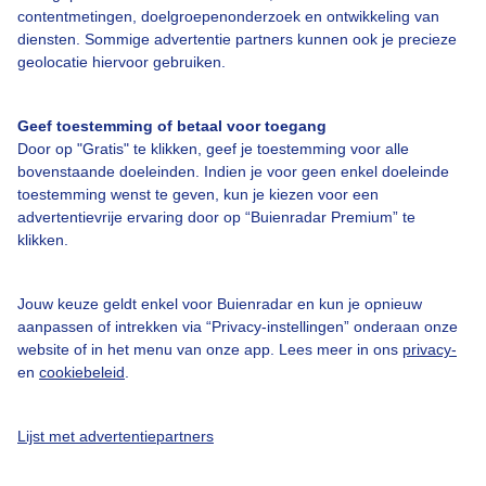
contentmetingen, doelgroepenonderzoek en ontwikkeling van
Waarom komt de Buienradar +3 uur vooruit niet overeen met de
diensten. Sommige advertentie partners kunnen ook je precieze
Buienradar +24 uur vooruit?
geolocatie hiervoor gebruiken.
Geef toestemming of betaal voor toegang
Door op "Gratis" te klikken, geef je toestemming voor alle
bovenstaande doeleinden. Indien je voor geen enkel doeleinde
toestemming wenst te geven, kun je kiezen voor een
advertentievrije ervaring door op “Buienradar Premium” te
Over Buienradar
klikken.
Bedrijfsgegevens
Jouw keuze geldt enkel voor Buienradar en kun je opnieuw
Veelgestelde vragen
aanpassen of intrekken via “Privacy-instellingen” onderaan onze
website of in het menu van onze app. Lees meer in ons
privacy-
Contact
en
cookiebeleid
.
Toegankelijkheid
Gebruikersvoorwaarden
Lijst met advertentiepartners
Adverteren