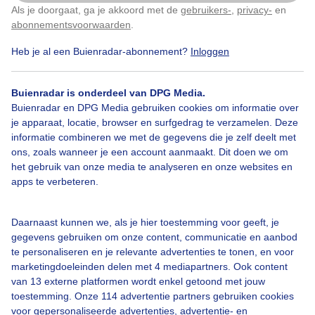
Als je doorgaat, ga je akkoord met de
gebruikers-
,
privacy-
en
Klik
hier
om dit aan te passen
abonnementsvoorwaarden
.
Heb je al een Buienradar-abonnement?
Inloggen
Legenda
Buienradar is onderdeel van DPG Media.
Buienradar en DPG Media gebruiken cookies om informatie over
je apparaat, locatie, browser en surfgedrag te verzamelen. Deze
14:55
15:55
16:55
informatie combineren we met de gegevens die je zelf deelt met
ons, zoals wanneer je een account aanmaakt. Dit doen we om
Neerslag in
Brussel
het gebruik van onze media te analyseren en onze websites en
apps te verbeteren.
Na 16:40 matige neerslag verwacht
Zwaar
Daarnaast kunnen we, als je hier toestemming voor geeft, je
gegevens gebruiken om onze content, communicatie en aanbod
te personaliseren en je relevante advertenties te tonen, en voor
marketingdoeleinden delen met 4 mediapartners. Ook content
Licht
van 13 externe platformen wordt enkel getoond met jouw
14:55
15:25
15:55
16:25
16:55
17:25
toestemming. Onze 114 advertentie partners gebruiken cookies
voor gepersonaliseerde advertenties, advertentie- en