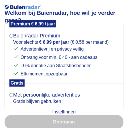
Welkom bij Buienradar, hoe wil je verder
gaan?
Premium € 6,99 / jaar
Zonradar
Mogen we je locatie gebruiken voor het
weer?
Buienradar Premium
Actueel
+3 uur
+24 uur
Voor slechts
€ 6,99 per jaar
(€ 0,58 per maand)
Advertentievrij en privacy veilig
14:00
Ontvang voor min. € 40,- aan cadeaus
Indien je hier nog geen akkoord op hebt gegeven,
verschijnt er zo een pop-up uit je browser waarin
10% donatie aan Staatsbosbeheer
deze toestemming gevraagd wordt.
Elk moment opzegbaar
Gratis
Is goed, toon de popup
Met persoonlijke advertenties
Gratis blijven gebruiken
Instellingen
Nu niet, misschien later
Doorgaan
Gebruik je Safari en wil je niet elke dag deze pop-up zien?