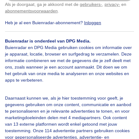
Als je doorgaat, ga je akkoord met de
gebruikers-
,
privacy-
en
Klik
hier
om dit aan te passen
abonnementsvoorwaarden
.
Heb je al een Buienradar-abonnement?
Inloggen
Buienradar is onderdeel van DPG Media.
Buienradar en DPG Media gebruiken cookies om informatie over
je apparaat, locatie, browser en surfgedrag te verzamelen. Deze
10:00
18:00
02:00
informatie combineren we met de gegevens die je zelf deelt met
ons, zoals wanneer je een account aanmaakt. Dit doen we om
Zon in
Brussel
het gebruik van onze media te analyseren en onze websites en
apps te verbeteren.
Zonnig
Daarnaast kunnen we, als je hier toestemming voor geeft, je
gegevens gebruiken om onze content, communicatie en aanbod
Bewolkt
te personaliseren en je relevante advertenties te tonen, en voor
marketingdoeleinden delen met 4 mediapartners. Ook content
Nu
11
13
15
17
19
21
23
01
03
05
07
van 13 externe platformen wordt enkel getoond met jouw
Bekijk ook
toestemming. Onze 114 advertentie partners gebruiken cookies
voor gepersonaliseerde advertenties, advertentie- en