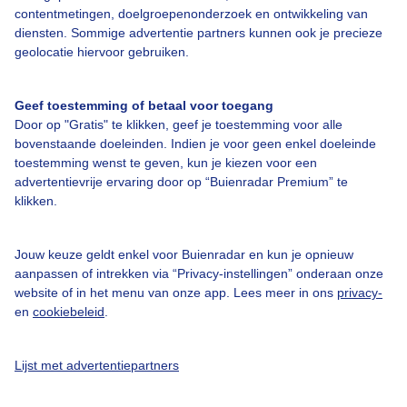
contentmetingen, doelgroepenonderzoek en ontwikkeling van
Satellietbeelden
diensten. Sommige advertentie partners kunnen ook je precieze
geolocatie hiervoor gebruiken.
7-daagse zon en wolkenverwachting
Geef toestemming of betaal voor toegang
Door op "Gratis" te klikken, geef je toestemming voor alle
bovenstaande doeleinden. Indien je voor geen enkel doeleinde
toestemming wenst te geven, kun je kiezen voor een
Over Buienradar
advertentievrije ervaring door op “Buienradar Premium” te
klikken.
Bedrijfsgegevens
Jouw keuze geldt enkel voor Buienradar en kun je opnieuw
Veelgestelde vragen
aanpassen of intrekken via “Privacy-instellingen” onderaan onze
Contact
website of in het menu van onze app. Lees meer in ons
privacy-
en
cookiebeleid
.
Toegankelijkheid
Gebruikersvoorwaarden
Lijst met advertentiepartners
Adverteren