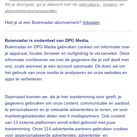
Als je doorgaat, ga je akkoord met de
gebruikers-
,
privacy-
en
Klik
hier
om dit aan te passen
abonnementsvoorwaarden
.
Heb je al een Buienradar-abonnement?
Inloggen
Legenda
Buienradar is onderdeel van DPG Media.
©
OSM
Buienradar en DPG Media gebruiken cookies om informatie over
je apparaat, locatie, browser en surfgedrag te verzamelen. Deze
informatie combineren we met de gegevens die je zelf deelt met
17:35
18:30
19:25
20:20
ons, zoals wanneer je een account aanmaakt. Dit doen we om
het gebruik van onze media te analyseren en onze websites en
Neerslag
apps te verbeteren.
Geen neerslag verwacht
Daarnaast kunnen we, als je hier toestemming voor geeft, je
Nu
Zwaar
gegevens gebruiken om onze content, communicatie en aanbod
te personaliseren en je relevante advertenties te tonen, en voor
marketingdoeleinden delen met 4 mediapartners. Ook content
Licht
van 13 externe platformen wordt enkel getoond met jouw
17:25
17:55
18:25
18:55
19:25
19:55
20:25
toestemming. Onze 114 advertentie partners gebruiken cookies
voor gepersonaliseerde advertenties, advertentie- en