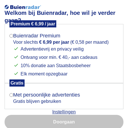
Welkom bij Buienradar, hoe wil je verder
gaan?
Premium € 6,99 / jaar
Mogen we je locatie gebruiken voor het
weer?
Buienradar Premium
Voor slechts
€ 6,99 per jaar
(€ 0,58 per maand)
-1 uur
+3 uur
Advertentievrij en privacy veilig
Ontvang voor min. € 40,- aan cadeaus
Indien je hier nog geen akkoord op hebt gegeven,
+
17:35
verschijnt er zo een pop-up uit je browser waarin
10% donatie aan Staatsbosbeheer
−
deze toestemming gevraagd wordt.
Elk moment opzegbaar
Gratis
Is goed, toon de popup
Met persoonlijke advertenties
Gratis blijven gebruiken
Instellingen
Nu niet, misschien later
Doorgaan
Gebruik je Safari en wil je niet elke dag deze pop-up zien?