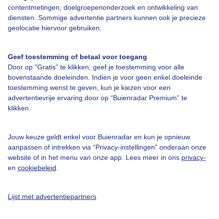
contentmetingen, doelgroepenonderzoek en ontwikkeling van
diensten. Sommige advertentie partners kunnen ook je precieze
Mijn locaties
geolocatie hiervoor gebruiken.
Brussel
Geef toestemming of betaal voor toegang
Door op "Gratis" te klikken, geef je toestemming voor alle
bovenstaande doeleinden. Indien je voor geen enkel doeleinde
toestemming wenst te geven, kun je kiezen voor een
Over Buienradar
advertentievrije ervaring door op “Buienradar Premium” te
klikken.
Bedrijfsgegevens
Jouw keuze geldt enkel voor Buienradar en kun je opnieuw
Veelgestelde vragen
aanpassen of intrekken via “Privacy-instellingen” onderaan onze
website of in het menu van onze app. Lees meer in ons
privacy-
Contact
en
cookiebeleid
.
Toegankelijkheid
Gebruikersvoorwaarden
Lijst met advertentiepartners
Adverteren