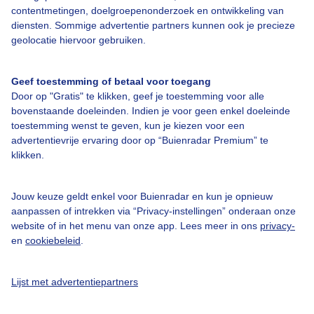
contentmetingen, doelgroepenonderzoek en ontwikkeling van
diensten. Sommige advertentie partners kunnen ook je precieze
geolocatie hiervoor gebruiken.
Kort weerbericht Bolzano
Overdag schijnt de zon van tijd tot tijd in Bolzano. In de loop van de
Geef toestemming of betaal voor toegang
dag ontstaan enkele pittige buieen met kans op onweer en hagel.
Door op "Gratis" te klikken, geef je toestemming voor alle
Het kwik stijgt ver door naar 36 graden. Er waait een
bovenstaande doeleinden. Indien je voor geen enkel doeleinde
noordoostelijke zwakke wind.
toestemming wenst te geven, kun je kiezen voor een
advertentievrije ervaring door op “Buienradar Premium” te
Nu in Bolzano
klikken.
Jouw keuze geldt enkel voor Buienradar en kun je opnieuw
aanpassen of intrekken via “Privacy-instellingen” onderaan onze
website of in het menu van onze app. Lees meer in ons
privacy-
en
cookiebeleid
.
26,7°C
0 mm
1 Bft
Lijst met advertentiepartners
Gevoelstemperatuur
28,3°C
2
Zonintensiteit
- W/m