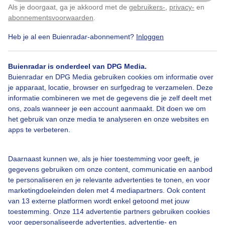
Als je doorgaat, ga je akkoord met de
gebruikers-
,
privacy-
en
Klik
hier
om dit aan te passen
abonnementsvoorwaarden
.
Heb je al een Buienradar-abonnement?
Inloggen
Buienradar is onderdeel van DPG Media.
Legenda
Buienradar en DPG Media gebruiken cookies om informatie over
©
OSM
je apparaat, locatie, browser en surfgedrag te verzamelen. Deze
informatie combineren we met de gegevens die je zelf deelt met
ons, zoals wanneer je een account aanmaakt. Dit doen we om
22:15
23:00
23:45
00:30
het gebruik van onze media te analyseren en onze websites en
apps te verbeteren.
Neerslag in Bolzano
Daarnaast kunnen we, als je hier toestemming voor geeft, je
gegevens gebruiken om onze content, communicatie en aanbod
Zwaar
te personaliseren en je relevante advertenties te tonen, en voor
marketingdoeleinden delen met 4 mediapartners. Ook content
van 13 externe platformen wordt enkel getoond met jouw
toestemming. Onze 114 advertentie partners gebruiken cookies
Licht
voor gepersonaliseerde advertenties, advertentie- en