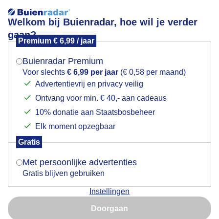
Welkom bij Buienradar, hoe wil je verder
gaan?
Premium € 6,99 / jaar
Mogen we je locatie gebruiken voor het
weer?
Buienradar Premium
Voor slechts
€ 6,99 per jaar
(€ 0,58 per maand)
Actueel
+3 uur
Advertentievrij en privacy veilig
Ontvang voor min. € 40,- aan cadeaus
Indien je hier nog geen akkoord op hebt gegeven,
+
22:15
verschijnt er zo een pop-up uit je browser waarin
10% donatie aan Staatsbosbeheer
−
deze toestemming gevraagd wordt.
Elk moment opzegbaar
Gratis
Is goed, toon de popup
Met persoonlijke advertenties
Gratis blijven gebruiken
Instellingen
Nu niet, misschien later
Doorgaan
Gebruik je Safari en wil je niet elke dag deze pop-up zien?