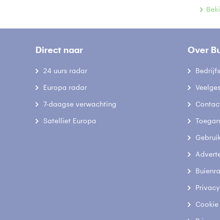
Beki
Direct naar
Over B
24 uurs radar
Bedrij
Europa radar
Veelge
7-daagse verwachting
Contac
Satelliet Europa
Toegank
Gebrui
Advert
Buienr
Privacy
Cookie