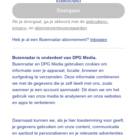
Is goed, toon de popup
Doorgaan
Nu niet, misschien later
Als je doorgaat, ga je akkoord met de
gebruikers-
,
privacy-
en
abonnementsvoorwaarden
.
Gebruik je Safari en wil je niet elke dag deze pop-up
zien?
Heb je al een Buienradar-abonnement?
Inloggen
Klik
hier
om dit aan te passen
Buienradar is onderdeel van DPG Media.
Buienradar en DPG Media gebruiken cookies om
informatie over je apparaat, locatie, browser en
surfgedrag te verzamelen. Deze informatie combineren
we met de gegevens die je zelf deelt met ons, zoals
wanneer je een account aanmaakt. Dit doen we om het
gebruik van onze media te analyseren en onze websites
en apps te verbeteren.
Daarnaast kunnen we, als je hier toestemming voor geeft,
je gegevens gebruiken om onze content, communicatie
en aanbod te personaliseren en je relevante advertenties
Legen