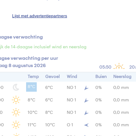
n
0 mm
Windrichting
2
Lijst met advertentiepartners
ensiteit
- W/m
aagse verwachting
jk de 14-daagse inclusief wind en neerslag
agse verwachting per uur
aag 8 augustus 2026
05:50
20
Temp
Gevoel
Wind
Buien
Neerslag
8°C
00
6°C
NO 1
0%
0,0 mm
00
8°C
6°C
NO 1
0%
0,0 mm
00
10°C
8°C
NO 1
0%
0,0 mm
00
11°C
10°C
O 1
0%
0,0 mm