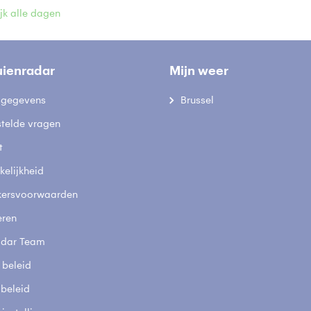
jk alle dagen
uienradar
Mijn weer
fsgegevens
Brussel
stelde vragen
t
elijkheid
kersvoorwaarden
eren
adar Team
 beleid
 beleid