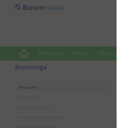
Mijn weer
België
Wereldwijd
Braunlage
Ove
Overzicht
Buie
Buienradar
Ac
5-daagse per uur
14-daagse verwachting
+
Klimaatgemiddelden