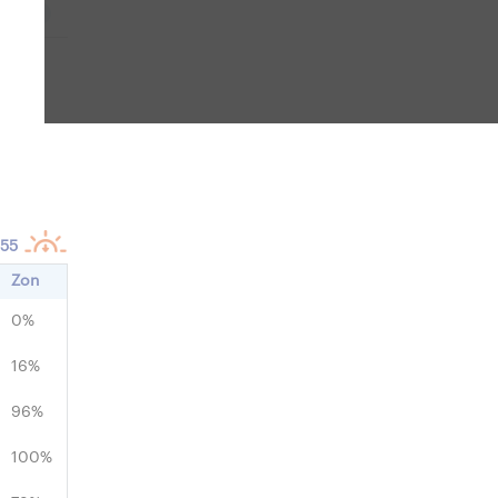
i
NO
:55
Zon
0%
16%
96%
100%