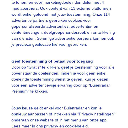
te tonen, en voor marketingdoeleinden delen met 4
mediapartners. Ook content van 13 externe platformen
wordt enkel getoond met jouw toestemming. Onze 114
advertentie partners gebruiken cookies voor
04:45
05:05
05:25
05:45
06:05
06:25
06
gepersonaliseerde advertenties, advertentie- en
contentmetingen, doelgroepenonderzoek en ontwikkeling
van diensten. Sommige advertentie partners kunnen ook
slag
je precieze geolocatie hiervoor gebruiken.
Geef toestemming of betaal voor toegang
Door op "Gratis" te klikken, geef je toestemming voor alle
bovenstaande doeleinden. Indien je voor geen enkel
doeleinde toestemming wenst te geven, kun je kiezen
voor een advertentievrije ervaring door op “Buienradar
Premium” te klikken.
Jouw keuze geldt enkel voor Buienradar en kun je
ratuur
7,7°C
Luchtvochtigheid
opnieuw aanpassen of intrekken via “Privacy-instellingen”
lstemperatuur
5,9°C
Windkracht
onderaan onze website of in het menu van onze app.
Lees meer in ons
privacy-
en
cookiebeleid
.