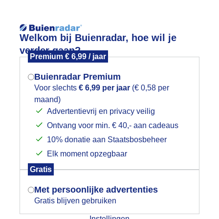
Welkom bij Buienradar, hoe wil je
verder gaan?
Premium € 6,99 / jaar
Buienradar Premium
Voor slechts
€ 6,99 per jaar
(€ 0,58 per
App
Weerzine
maand)
Mogen we je locatie gebruiken voor
Advertentievrij en privacy veilig
het weer?
Voeg toe aan mijn
wintersport
l
Ontvang voor min. € 40,- aan cadeaus
10% donatie aan Staatsbosbeheer
rzicht
Elk moment opzegbaar
Indien je hier nog geen akkoord op hebt
nradar
Gratis
gegeven, verschijnt er zo een pop-up uit
tueel
3 uur vooruit
je browser waarin deze toestemming
Met persoonlijke advertenties
gevraagd wordt.
Gratis blijven gebruiken
04:45
Instellingen