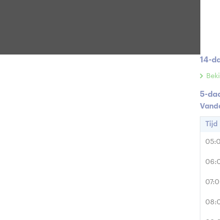
Rege
Zonint
14-d
Beki
5-da
Vand
Tijd
05:
06:
07:
08: