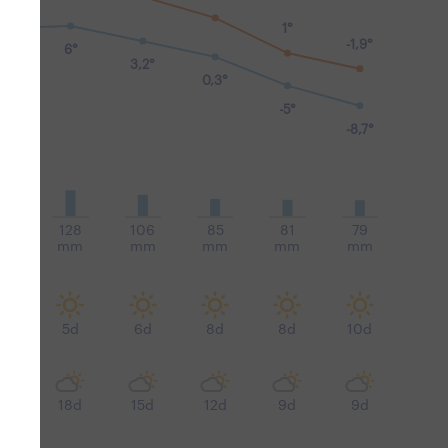
1°
-1,9°
6°
6°
3,2°
0,3°
-5°
-8,7°
25
128
106
85
81
79
m
mm
mm
mm
mm
mm
d
5d
6d
8d
8d
10d
9d
18d
15d
12d
9d
9d