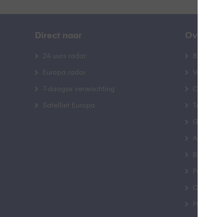
Direct naar
Over B
24 uurs radar
Bedrij
Europa radar
Veelge
7-daagse verwachting
Contac
Satelliet Europa
Toegank
Gebrui
Advert
Buienr
Privacy
Cookie
Privacy