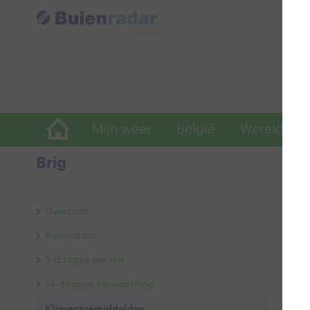
Mijn weer
België
Wereldwijd
Brig
Kl
Overzicht
Buienradar
5-daagse per uur
14-daagse verwachting
Klimaatgemiddelden