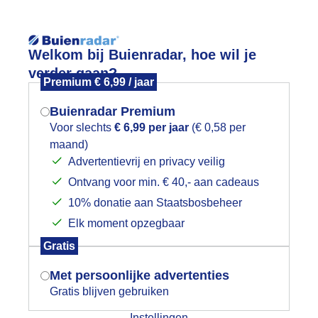
Welkom bij Buienradar, hoe wil je
verder gaan?
Premium € 6,99 / jaar
Buienradar Premium
Voor slechts
€ 6,99 per jaar
(€ 0,58 per
App
Weerzine
maand)
Mogen we je locatie gebruiken voor
Advertentievrij en privacy veilig
het weer?
Ontvang voor min. € 40,- aan cadeaus
10% donatie aan Staatsbosbeheer
imaatgemiddelden
Elk moment opzegbaar
Indien je hier nog geen akkoord op hebt
Gratis
Jan
Feb
Mrt
Apr
Mei
Jun
J
gegeven, verschijnt er zo een pop-up uit
je browser waarin deze toestemming
Met persoonlijke advertenties
gevraagd wordt.
14
Gratis blijven gebruiken
12,4°
8,1°
Instellingen