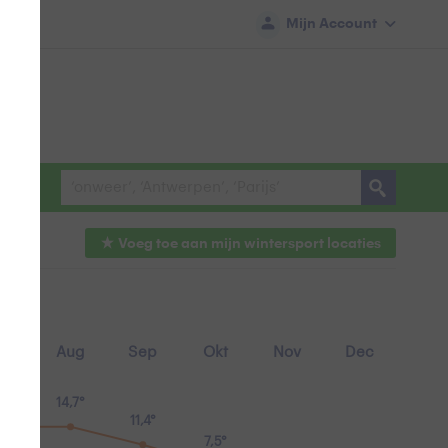
Mijn Account
Voeg toe aan mijn
wintersport
locaties
ul
Aug
Sep
Okt
Nov
Dec
,7°
14,7°
11,4°
7,5°