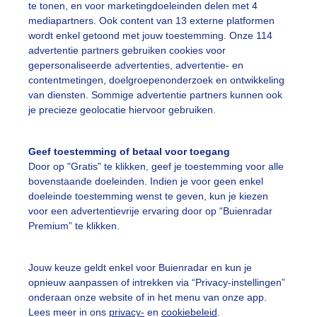
te tonen, en voor marketingdoeleinden delen met 4
mediapartners. Ook content van 13 externe platformen
wordt enkel getoond met jouw toestemming. Onze 114
advertentie partners gebruiken cookies voor
uienradar
Mijn weer
gepersonaliseerde advertenties, advertentie- en
contentmetingen, doelgroepenonderzoek en ontwikkeling
fsgegevens
Brussel
van diensten. Sommige advertentie partners kunnen ook
stelde vragen
je precieze geolocatie hiervoor gebruiken.
t
Geef toestemming of betaal voor toegang
elijkheid
Door op "Gratis" te klikken, geef je toestemming voor alle
kersvoorwaarden
bovenstaande doeleinden. Indien je voor geen enkel
doeleinde toestemming wenst te geven, kun je kiezen
eren
voor een advertentievrije ervaring door op “Buienradar
Premium” te klikken.
adar Team
 beleid
Jouw keuze geldt enkel voor Buienradar en kun je
 beleid
opnieuw aanpassen of intrekken via “Privacy-instellingen”
onderaan onze website of in het menu van onze app.
 instellingen
Lees meer in ons
privacy-
en
cookiebeleid
.