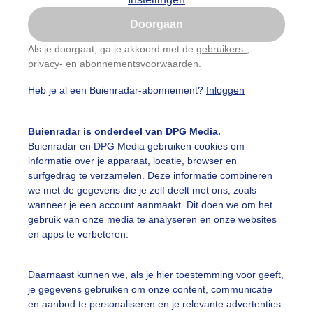
Is goed, toon de popup
2°
Doorgaan
-0,8°
Nu niet, misschien later
-2,3°
-2,8°
5,
3,5°
Als je doorgaat, ga je akkoord met de
gebruikers-
,
0,5°
privacy-
en
abonnementsvoorwaarden
.
Gebruik je Safari en wil je niet elke dag deze pop-up
-4,5°
zien?
-8°
Heb je al een Buienradar-abonnement?
Inloggen
Klik
hier
om dit aan te passen
-9,5°
-10,1°
Buienradar is onderdeel van DPG Media.
Buienradar en DPG Media gebruiken cookies om
informatie over je apparaat, locatie, browser en
72
71
71
98
141
128
1
mm
mm
mm
mm
mm
mm
m
surfgedrag te verzamelen. Deze informatie combineren
we met de gegevens die je zelf deelt met ons, zoals
wanneer je een account aanmaakt. Dit doen we om het
gebruik van onze media te analyseren en onze websites
10d
8d
7d
4d
3d
3d
5
en apps te verbeteren.
Daarnaast kunnen we, als je hier toestemming voor geeft,
9d
9d
12d
12d
15d
19d
1
je gegevens gebruiken om onze content, communicatie
en aanbod te personaliseren en je relevante advertenties