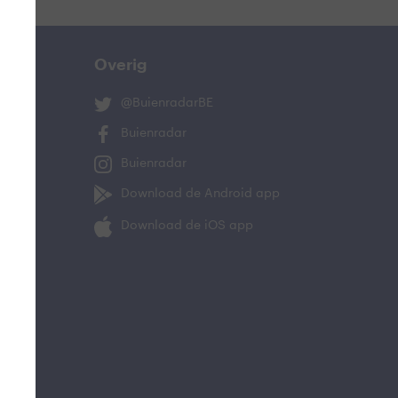
Overig
@BuienradarBE
Buienradar
Buienradar
Download de Android app
Download de iOS app