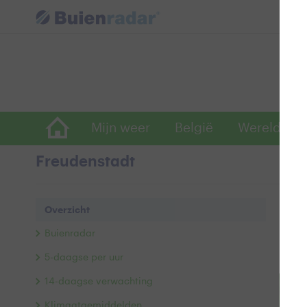
Mijn weer
België
Wereldwijd
Freudenstadt
Ove
Overzicht
Buie
Buienradar
Ac
5-daagse per uur
14-daagse verwachting
+
Klimaatgemiddelden