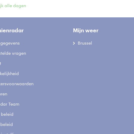
jk alle dagen
uienradar
Mijn weer
fsgegevens
Brussel
stelde vragen
t
elijkheid
kersvoorwaarden
eren
adar Team
 beleid
 beleid