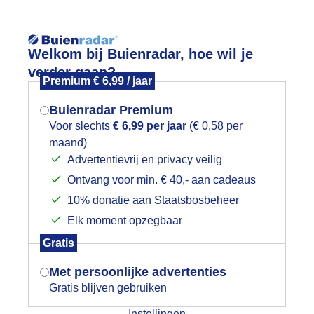
Welkom bij Buienradar, hoe wil je
verder gaan?
Premium € 6,99 / jaar
Buienradar Premium
Voor slechts
€ 6,99 per jaar
(€ 0,58 per
App
Weerzine
maand)
Mogen we je locatie gebruiken voor
Advertentievrij en privacy veilig
het weer?
Voeg toe aan mijn
wintersport
l
Ontvang voor min. € 40,- aan cadeaus
10% donatie aan Staatsbosbeheer
rzicht
Elk moment opzegbaar
Indien je hier nog geen akkoord op hebt
nradar
Gratis
gegeven, verschijnt er zo een pop-up uit
tueel
3 uur vooruit
je browser waarin deze toestemming
Met persoonlijke advertenties
gevraagd wordt.
Gratis blijven gebruiken
01:15
Instellingen