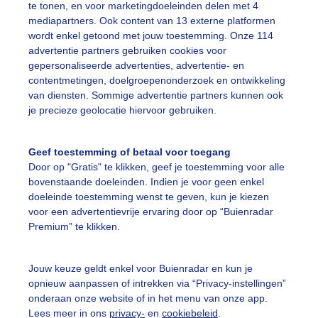
te tonen, en voor marketingdoeleinden delen met 4
mediapartners. Ook content van 13 externe platformen
wordt enkel getoond met jouw toestemming. Onze 114
advertentie partners gebruiken cookies voor
01:15
01:40
02:05
02:30
02:55
03:20
gepersonaliseerde advertenties, advertentie- en
contentmetingen, doelgroepenonderzoek en ontwikkeling
van diensten. Sommige advertentie partners kunnen ook
slag
je precieze geolocatie hiervoor gebruiken.
Geef toestemming of betaal voor toegang
Door op "Gratis" te klikken, geef je toestemming voor alle
bovenstaande doeleinden. Indien je voor geen enkel
doeleinde toestemming wenst te geven, kun je kiezen
voor een advertentievrije ervaring door op “Buienradar
Premium” te klikken.
Jouw keuze geldt enkel voor Buienradar en kun je
ratuur
16°C
Luchtvochtigheid
opnieuw aanpassen of intrekken via “Privacy-instellingen”
lstemperatuur
12,9°C
Windkracht
2
onderaan onze website of in het menu van onze app.
Lees meer in ons
privacy-
en
cookiebeleid
.