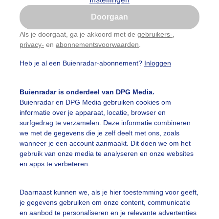
Is goed, toon de popup
Doorgaan
Nu niet, misschien later
Als je doorgaat, ga je akkoord met de
gebruikers-
,
privacy-
en
abonnementsvoorwaarden
.
Gebruik je Safari en wil je niet elke dag deze pop-up
zien?
Heb je al een Buienradar-abonnement?
Inloggen
Klik
hier
om dit aan te passen
Buienradar is onderdeel van DPG Media.
Buienradar en DPG Media gebruiken cookies om
informatie over je apparaat, locatie, browser en
surfgedrag te verzamelen. Deze informatie combineren
we met de gegevens die je zelf deelt met ons, zoals
wanneer je een account aanmaakt. Dit doen we om het
gebruik van onze media te analyseren en onze websites
en apps te verbeteren.
Daarnaast kunnen we, als je hier toestemming voor geeft,
je gegevens gebruiken om onze content, communicatie
en aanbod te personaliseren en je relevante advertenties
Legen