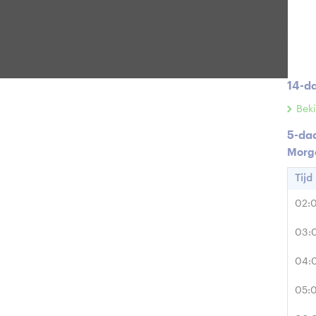
Rege
Zonint
14-d
Beki
5-da
Morg
Tijd
02:
03:
04:
05: