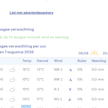
n
0 mm
Windrichting
2
Lijst met advertentiepartners
ensiteit
- W/m
aagse verwachting
jk de 14-daagse inclusief wind en neerslag
agse verwachting per uur
en 7 augustus 2026
06:08
20
Temp
Gevoel
Wind
Buien
Neerslag
00
16°C
13°C
NW 2
0%
0,0 mm
00
15°C
12°C
NW 2
0%
0,0 mm
00
15°C
12°C
N 2
0%
0,0 mm
00
14°C
11°C
NO 2
0%
0,0 mm