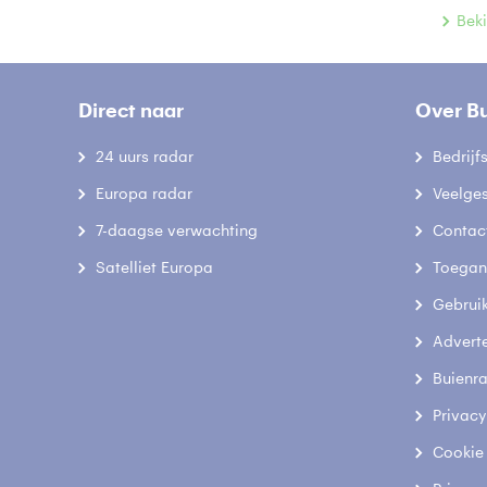
Beki
Direct naar
Over B
24 uurs radar
Bedrij
Europa radar
Veelge
7-daagse verwachting
Contac
Satelliet Europa
Toegank
Gebrui
Advert
Buienr
Privacy
Cookie