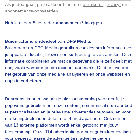
Als je doorgaat, ga je akkoord met de
gebruikers-
,
privacy-
en
Klik
hier
om dit aan te passen
14°
14°
14°
14°
14°
14°
abonnementsvoorwaarden
.
13°
13°
13°
13°
11°
Heb je al een Buienradar-abonnement?
Inloggen
0
0
0
8,1
2
2,8
1,8
2,4
2
6,8
10,8
Buienradar is onderdeel van DPG Media.
mm
mm
mm
mm
mm
mm
mm
mm
mm
mm
mm
Buienradar en DPG Media gebruiken cookies om informatie over
je apparaat, locatie, browser en surfgedrag te verzamelen. Deze
informatie combineren we met de gegevens die je zelf deelt met
N1
ZO1
N1
N1
NW1
NW1
N1
Z1
Z1
Z1
N1
ons, zoals wanneer je een account aanmaakt. Dit doen we om
het gebruik van onze media te analyseren en onze websites en
Laatst bijgewerkt op zaterdag 8 augustus 16:06
apps te verbeteren.
Zaterdag 8 augustus
06:03
20:38
Daarnaast kunnen we, als je hier toestemming voor geeft, je
gegevens gebruiken om onze content, communicatie en aanbod
tijd
temp.
gev.
wind
buien
neerslag
te personaliseren en je relevante advertenties te tonen, en voor
marketingdoeleinden delen met 4 mediapartners. Ook content
19:00
18°
18°
N1
1%
0 mm
van 13 externe platformen wordt enkel getoond met jouw
toestemming. Onze 114 advertentie partners gebruiken cookies
20:00
17°
17°
NO0
1%
0 mm
voor gepersonaliseerde advertenties, advertentie- en