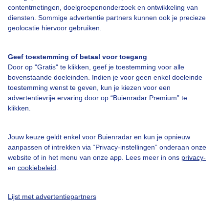
contentmetingen, doelgroepenonderzoek en ontwikkeling van
21:00
16°
16°
ZO0
1%
0 mm
diensten. Sommige advertentie partners kunnen ook je precieze
geolocatie hiervoor gebruiken.
22:00
15°
15°
O0
0%
0 mm
23:00
14°
14°
O0
0%
0 mm
Geef toestemming of betaal voor toegang
Door op "Gratis" te klikken, geef je toestemming voor alle
Zo
13° / 25°
0 mm / 1%
ZO1
bovenstaande doeleinden. Indien je voor geen enkel doeleinde
09-08
toestemming wenst te geven, kun je kiezen voor een
Ma
14° / 25°
2 mm / 65%
NW1
advertentievrije ervaring door op “Buienradar Premium” te
10-08
klikken.
Di
13° / 25°
2,8 mm / 75%
NW1
11-08
Wo
Jouw keuze geldt enkel voor Buienradar en kun je opnieuw
13° / 25°
1,8 mm / 57%
N1
12-08
aanpassen of intrekken via “Privacy-instellingen” onderaan onze
Do
website of in het menu van onze app. Lees meer in ons
privacy-
14° / 26°
0 mm / 2%
N1
13-08
en
cookiebeleid
.
Vr
14° / 25°
2,4 mm / 37%
Z1
14-08
Lijst met advertentiepartners
Za
14° / 25°
2 mm / 45%
Z1
15-08