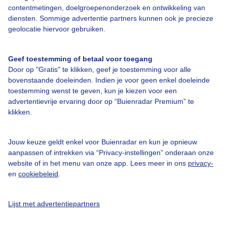
08:00
18°
18°
N1
0%
0 mm
contentmetingen, doelgroepenonderzoek en ontwikkeling van
diensten. Sommige advertentie partners kunnen ook je precieze
geolocatie hiervoor gebruiken.
09:00
20°
20°
O1
0%
0 mm
10:00
22°
22°
ZO1
0%
0 mm
Geef toestemming of betaal voor toegang
Door op "Gratis" te klikken, geef je toestemming voor alle
11:00
24°
25°
O1
0%
0 mm
bovenstaande doeleinden. Indien je voor geen enkel doeleinde
toestemming wenst te geven, kun je kiezen voor een
12:00
26°
28°
O1
0%
0 mm
advertentievrije ervaring door op “Buienradar Premium” te
klikken.
13:00
28°
30°
O2
0%
0 mm
14:00
30°
31°
O2
0%
0 mm
Jouw keuze geldt enkel voor Buienradar en kun je opnieuw
aanpassen of intrekken via “Privacy-instellingen” onderaan onze
15:00
30°
31°
NO2
0%
0 mm
website of in het menu van onze app. Lees meer in ons
privacy-
en
cookiebeleid
.
16:00
30°
30°
NO2
0%
0 mm
Lijst met advertentiepartners
17:00
29°
28°
NO2
1%
0 mm