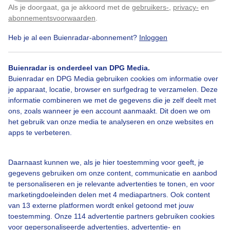
Als je doorgaat, ga je akkoord met de
gebruikers-
,
privacy-
en
Klik
hier
om dit aan te passen
Zaterdag 8 augustus
abonnementsvoorwaarden
.
06:01
20:38
tijd
temp.
gev.
wind
buien
neerslag
Heb je al een Buienradar-abonnement?
Inloggen
00:00
16°
17°
Z1
25%
0,1 mm
Buienradar is onderdeel van DPG Media.
Buienradar en DPG Media gebruiken cookies om informatie over
01:00
16°
17°
Z1
0%
0 mm
je apparaat, locatie, browser en surfgedrag te verzamelen. Deze
informatie combineren we met de gegevens die je zelf deelt met
02:00
16°
16°
O1
0%
0 mm
ons, zoals wanneer je een account aanmaakt. Dit doen we om
het gebruik van onze media te analyseren en onze websites en
03:00
16°
16°
ZO1
0%
0 mm
apps te verbeteren.
04:00
15°
16°
O1
0%
0 mm
Daarnaast kunnen we, als je hier toestemming voor geeft, je
05:00
15°
16°
Z1
0%
0 mm
gegevens gebruiken om onze content, communicatie en aanbod
te personaliseren en je relevante advertenties te tonen, en voor
06:00
16°
16°
Z1
0%
0 mm
marketingdoeleinden delen met 4 mediapartners. Ook content
van 13 externe platformen wordt enkel getoond met jouw
07:00
16°
17°
Z1
0%
0 mm
toestemming. Onze 114 advertentie partners gebruiken cookies
voor gepersonaliseerde advertenties, advertentie- en