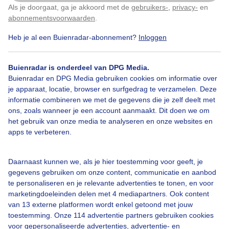
Als je doorgaat, ga je akkoord met de
gebruikers-
,
privacy-
en
Klik
hier
om dit aan te passen
abonnementsvoorwaarden
.
Heb je al een Buienradar-abonnement?
Inloggen
Legenda
Buienradar is onderdeel van DPG Media.
©
OSM
Buienradar en DPG Media gebruiken cookies om informatie over
je apparaat, locatie, browser en surfgedrag te verzamelen. Deze
informatie combineren we met de gegevens die je zelf deelt met
07:35
08:25
09:15
ons, zoals wanneer je een account aanmaakt. Dit doen we om
het gebruik van onze media te analyseren en onze websites en
Neerslag
apps te verbeteren.
Daarnaast kunnen we, als je hier toestemming voor geeft, je
Zwaar
gegevens gebruiken om onze content, communicatie en aanbod
te personaliseren en je relevante advertenties te tonen, en voor
marketingdoeleinden delen met 4 mediapartners. Ook content
Licht
van 13 externe platformen wordt enkel getoond met jouw
toestemming. Onze 114 advertentie partners gebruiken cookies
voor gepersonaliseerde advertenties, advertentie- en