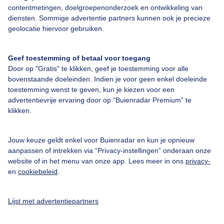
contentmetingen, doelgroepenonderzoek en ontwikkeling van
diensten. Sommige advertentie partners kunnen ook je precieze
Mijn locaties
geolocatie hiervoor gebruiken.
Brussel
Geef toestemming of betaal voor toegang
Door op "Gratis" te klikken, geef je toestemming voor alle
bovenstaande doeleinden. Indien je voor geen enkel doeleinde
toestemming wenst te geven, kun je kiezen voor een
Over Buienradar
advertentievrije ervaring door op “Buienradar Premium” te
klikken.
Bedrijfsgegevens
Jouw keuze geldt enkel voor Buienradar en kun je opnieuw
Veelgestelde vragen
aanpassen of intrekken via “Privacy-instellingen” onderaan onze
website of in het menu van onze app. Lees meer in ons
privacy-
Contact
en
cookiebeleid
.
Toegankelijkheid
Gebruikersvoorwaarden
Lijst met advertentiepartners
Adverteren