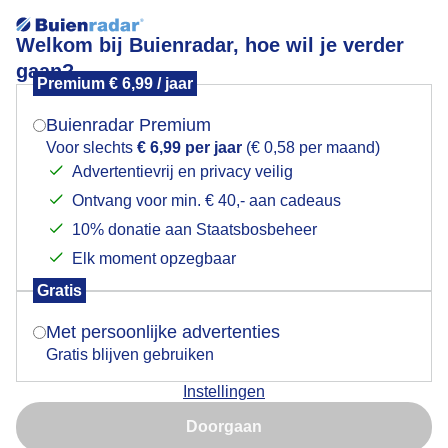
Welkom bij Buienradar, hoe wil je verder
gaan?
Premium € 6,99 / jaar
Mogen we je locatie gebruiken voor het
weer?
Buienradar Premium
Voor slechts
€ 6,99 per jaar
(€ 0,58 per maand)
Actueel
+3 uur
Advertentievrij en privacy veilig
Ontvang voor min. € 40,- aan cadeaus
Indien je hier nog geen akkoord op hebt gegeven,
+
07:35
verschijnt er zo een pop-up uit je browser waarin
10% donatie aan Staatsbosbeheer
−
deze toestemming gevraagd wordt.
Elk moment opzegbaar
Gratis
Is goed, toon de popup
Met persoonlijke advertenties
Gratis blijven gebruiken
Instellingen
Nu niet, misschien later
Doorgaan
Gebruik je Safari en wil je niet elke dag deze pop-up zien?