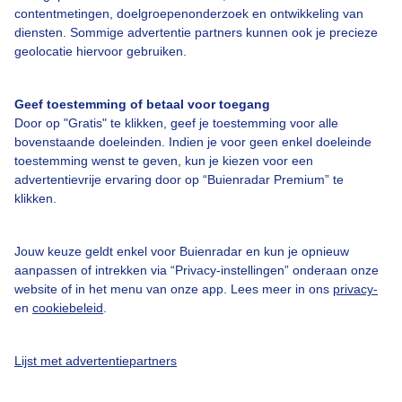
contentmetingen, doelgroepenonderzoek en ontwikkeling van
diensten. Sommige advertentie partners kunnen ook je precieze
Zonsopkomst en -ondergang
geolocatie hiervoor gebruiken.
Geef toestemming of betaal voor toegang
Door op "Gratis" te klikken, geef je toestemming voor alle
bovenstaande doeleinden. Indien je voor geen enkel doeleinde
Komt op om
06:15
Gaat onder om
21:00
toestemming wenst te geven, kun je kiezen voor een
advertentievrije ervaring door op “Buienradar Premium” te
Komende 24 uur in Gérardmer
klikken.
tijd
temp.
gev.
wind
buien
neerslag
Jouw keuze geldt enkel voor Buienradar en kun je opnieuw
00:00
14°
12°
NO2
0%
0 mm
aanpassen of intrekken via “Privacy-instellingen” onderaan onze
website of in het menu van onze app. Lees meer in ons
privacy-
01:00
13°
11°
NO2
0%
0 mm
en
cookiebeleid
.
02:00
13°
10°
O2
0%
0 mm
Lijst met advertentiepartners
03:00
12°
10°
O2
0%
0 mm