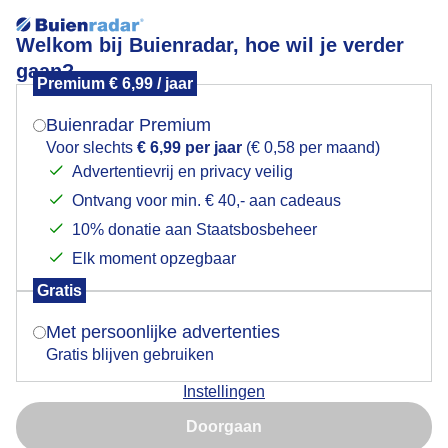
Welkom bij Buienradar, hoe wil je verder
gaan?
Premium € 6,99 / jaar
Mogen we je locatie gebruiken voor het
weer?
Buienradar Premium
Voor slechts
€ 6,99 per jaar
(€ 0,58 per maand)
Niet gevonden.
Advertentievrij en privacy veilig
Ontvang voor min. € 40,- aan cadeaus
Indien je hier nog geen akkoord op hebt gegeven,
Neerslag in Gérardmer
verschijnt er zo een pop-up uit je browser waarin
10% donatie aan Staatsbosbeheer
deze toestemming gevraagd wordt.
Elk moment opzegbaar
Zwaar
Gratis
Is goed, toon de popup
Met persoonlijke advertenties
Gratis blijven gebruiken
Licht
Instellingen
Nu niet, misschien later
Doorgaan
Kort weerbericht Gérardmer
Gebruik je Safari en wil je niet elke dag deze pop-up zien?