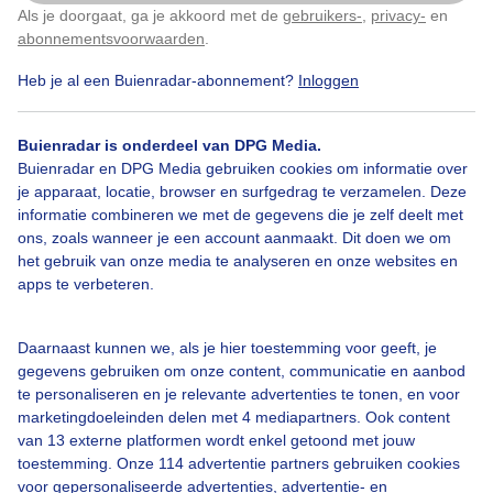
Als je doorgaat, ga je akkoord met de
gebruikers-
,
privacy-
en
Klik
hier
om dit aan te passen
Een mix van zon en wolken in Gérardmer. De temperatuur stijgt
abonnementsvoorwaarden
.
naar een graad of 27. Er waait een noordwestelijke zwakke wind.
Heb je al een Buienradar-abonnement?
Inloggen
Nu in Gérardmer
Buienradar is onderdeel van DPG Media.
Buienradar en DPG Media gebruiken cookies om informatie over
je apparaat, locatie, browser en surfgedrag te verzamelen. Deze
informatie combineren we met de gegevens die je zelf deelt met
ons, zoals wanneer je een account aanmaakt. Dit doen we om
het gebruik van onze media te analyseren en onze websites en
14,2°C
0 mm
2 Bft
apps te verbeteren.
Gevoelstemperatuur
11,8°C
Daarnaast kunnen we, als je hier toestemming voor geeft, je
2
Zonintensiteit
- W/m
gegevens gebruiken om onze content, communicatie en aanbod
te personaliseren en je relevante advertenties te tonen, en voor
Luchtvochtigheid
68%
marketingdoeleinden delen met 4 mediapartners. Ook content
van 13 externe platformen wordt enkel getoond met jouw
i
Windrichting
NO
toestemming. Onze 114 advertentie partners gebruiken cookies
voor gepersonaliseerde advertenties, advertentie- en