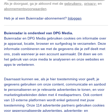
Als je doorgaat, ga je akkoord met de
gebruikers-
,
privacy-
en
Klik
hier
om dit aan te passen
05:00
14°
13°
O0
0%
0 mm
abonnementsvoorwaarden
.
06:00
14°
14°
ZO0
0%
0 mm
Heb je al een Buienradar-abonnement?
Inloggen
07:00
16°
15°
Z0
0%
0 mm
Buienradar is onderdeel van DPG Media.
Buienradar en DPG Media gebruiken cookies om informatie over
08:00
18°
18°
Z0
0%
0 mm
je apparaat, locatie, browser en surfgedrag te verzamelen. Deze
informatie combineren we met de gegevens die je zelf deelt met
09:00
21°
21°
ZW0
0%
0 mm
ons, zoals wanneer je een account aanmaakt. Dit doen we om
het gebruik van onze media te analyseren en onze websites en
10:00
24°
24°
ZW0
0%
0 mm
apps te verbeteren.
11:00
26°
27°
ZW0
0%
0 mm
Daarnaast kunnen we, als je hier toestemming voor geeft, je
12:00
28°
28°
ZW0
0%
0 mm
gegevens gebruiken om onze content, communicatie en aanbod
te personaliseren en je relevante advertenties te tonen, en voor
13:00
29°
29°
ZW1
0%
0 mm
marketingdoeleinden delen met 4 mediapartners. Ook content
van 13 externe platformen wordt enkel getoond met jouw
toestemming. Onze 114 advertentie partners gebruiken cookies
14:00
29°
29°
ZW1
0%
0 mm
voor gepersonaliseerde advertenties, advertentie- en