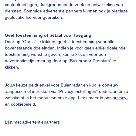
contentmetingen, doelgroepenonderzoek en ontwikkeling van
15:00
29°
28°
ZW2
0%
0 mm
diensten. Sommige advertentie partners kunnen ook je precieze
geolocatie hiervoor gebruiken.
16:00
29°
27°
ZW2
0%
0 mm
17:00
29°
26°
ZW2
0%
0 mm
Geef toestemming of betaal voor toegang
Door op "Gratis" te klikken, geef je toestemming voor alle
18:00
28°
26°
ZW2
0%
0 mm
bovenstaande doeleinden. Indien je voor geen enkel doeleinde
toestemming wenst te geven, kun je kiezen voor een
19:00
27°
25°
ZW2
0%
0 mm
advertentievrije ervaring door op “Buienradar Premium” te
klikken.
20:00
25°
24°
Z2
0%
0 mm
Jouw keuze geldt enkel voor Buienradar en kun je opnieuw
21:00
24°
22°
Z2
0%
0 mm
aanpassen of intrekken via “Privacy-instellingen” onderaan onze
website of in het menu van onze app. Lees meer in ons
privacy-
22:00
22°
21°
Z2
0%
0 mm
en
cookiebeleid
.
23:00
21°
20°
Z2
0%
0 mm
Lijst met advertentiepartners
Maandag 10 augustus
06:16
21:10