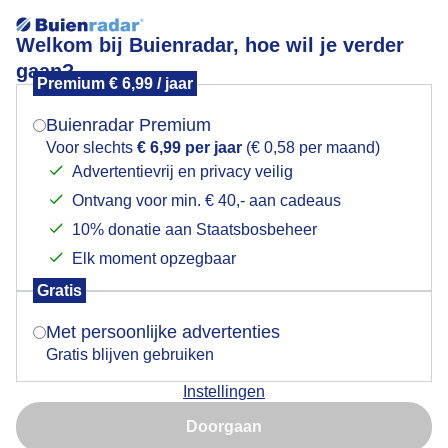
Welkom bij Buienradar, hoe wil je verder
gaan?
Premium € 6,99 / jaar
Mogen we je locatie gebruiken voor het
weer?
Buienradar Premium
Voor slechts
€ 6,99 per jaar
(€ 0,58 per maand)
-1 uur
+3 uur
Advertentievrij en privacy veilig
Ontvang voor min. € 40,- aan cadeaus
Indien je hier nog geen akkoord op hebt gegeven,
+
14:55
verschijnt er zo een pop-up uit je browser waarin
10% donatie aan Staatsbosbeheer
−
deze toestemming gevraagd wordt.
Elk moment opzegbaar
Gratis
Is goed, toon de popup
Met persoonlijke advertenties
Gratis blijven gebruiken
Instellingen
Nu niet, misschien later
Doorgaan
Gebruik je Safari en wil je niet elke dag deze pop-up zien?