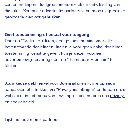
14:40
15:10
15:40
16:10
16:40
17:10
17:40
contentmetingen, doelgroepenonderzoek en ontwikkeling van
diensten. Sommige advertentie partners kunnen ook je precieze
geolocatie hiervoor gebruiken.
Kort weerbericht Maasmechelen
In Maasmechelen afwisseling van zon en enkele vriendelijke
Geef toestemming of betaal voor toegang
stapelwolken. De temperatuur loopt op naar 23 graden. De
Door op "Gratis" te klikken, geef je toestemming voor alle
noordelijke wind is zwak.
bovenstaande doeleinden. Indien je voor geen enkel doeleinde
toestemming wenst te geven, kun je kiezen voor een
Nu in Maasmechelen
advertentievrije ervaring door op “Buienradar Premium” te
klikken.
Jouw keuze geldt enkel voor Buienradar en kun je opnieuw
aanpassen of intrekken via “Privacy-instellingen” onderaan onze
website of in het menu van onze app. Lees meer in ons
privacy-
en
cookiebeleid
.
22,2°C
0 mm
1 Bft
Gevoelstemperatuur
25,2°C
Lijst met advertentiepartners
Grondtemperatuur
-°C