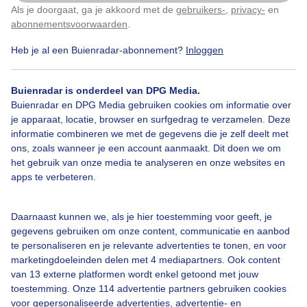
Als je doorgaat, ga je akkoord met de
gebruikers-
,
privacy-
en
Klik
hier
om dit aan te passen
abonnementsvoorwaarden
.
Heb je al een Buienradar-abonnement?
Inloggen
Buienradar is onderdeel van DPG Media.
Legenda
Buienradar en DPG Media gebruiken cookies om informatie over
©
OSM
je apparaat, locatie, browser en surfgedrag te verzamelen. Deze
informatie combineren we met de gegevens die je zelf deelt met
ons, zoals wanneer je een account aanmaakt. Dit doen we om
14:55
15:50
16:45
het gebruik van onze media te analyseren en onze websites en
apps te verbeteren.
Neerslag in Maasmechelen
Geen neerslag verwacht
Daarnaast kunnen we, als je hier toestemming voor geeft, je
gegevens gebruiken om onze content, communicatie en aanbod
Nu
Zwaar
te personaliseren en je relevante advertenties te tonen, en voor
marketingdoeleinden delen met 4 mediapartners. Ook content
van 13 externe platformen wordt enkel getoond met jouw
toestemming. Onze 114 advertentie partners gebruiken cookies
Licht
voor gepersonaliseerde advertenties, advertentie- en