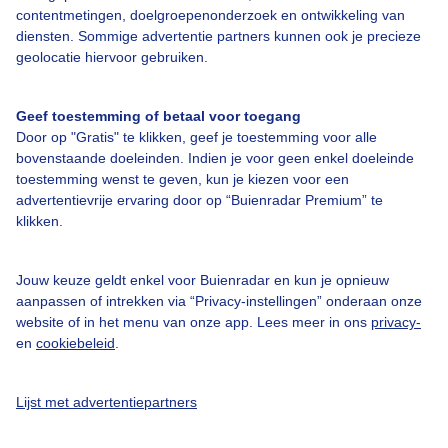
contentmetingen, doelgroepenonderzoek en ontwikkeling van
Luchtvochtigheid
30%
diensten. Sommige advertentie partners kunnen ook je precieze
geolocatie hiervoor gebruiken.
i
Windrichting
ONO
i
Windstoten
18 km/u
Geef toestemming of betaal voor toegang
Door op "Gratis" te klikken, geef je toestemming voor alle
Zicht
- km
bovenstaande doeleinden. Indien je voor geen enkel doeleinde
toestemming wenst te geven, kun je kiezen voor een
Laatste meting
18:00
advertentievrije ervaring door op “Buienradar Premium” te
klikken.
Zonsopkomst en -ondergang
Jouw keuze geldt enkel voor Buienradar en kun je opnieuw
aanpassen of intrekken via “Privacy-instellingen” onderaan onze
website of in het menu van onze app. Lees meer in ons
privacy-
en
cookiebeleid
.
Komt op om
06:23
Gaat onder om
21:22
Lijst met advertentiepartners
Komende 24 uur in Moorslede