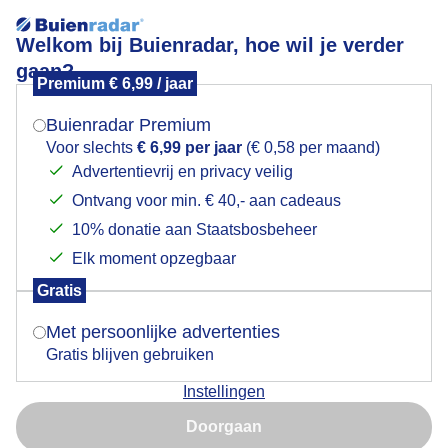
Welkom bij Buienradar, hoe wil je verder
gaan?
Premium € 6,99 / jaar
Mogen we je locatie gebruiken voor het
weer?
Buienradar Premium
Voor slechts
€ 6,99 per jaar
(€ 0,58 per maand)
Niet gevonden.
Advertentievrij en privacy veilig
Ontvang voor min. € 40,- aan cadeaus
Indien je hier nog geen akkoord op hebt gegeven,
Neerslag in Moorslede
verschijnt er zo een pop-up uit je browser waarin
10% donatie aan Staatsbosbeheer
Geen neerslag verwacht
deze toestemming gevraagd wordt.
Elk moment opzegbaar
Nu
Zwaar
Gratis
Is goed, toon de popup
Met persoonlijke advertenties
Gratis blijven gebruiken
Licht
18:35
19:05
19:35
20:05
20:35
21:05
21:35
Instellingen
Nu niet, misschien later
Doorgaan
Kort weerbericht Moorslede
Gebruik je Safari en wil je niet elke dag deze pop-up zien?