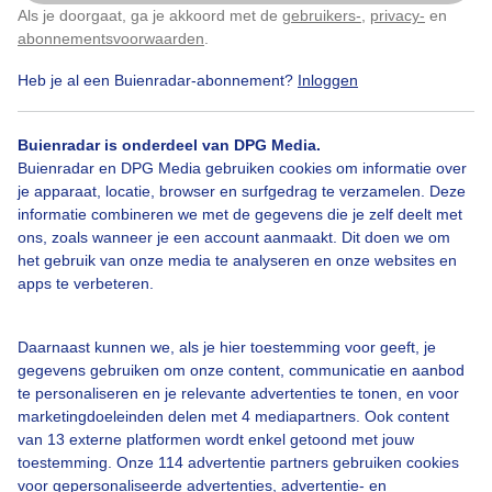
Als je doorgaat, ga je akkoord met de
gebruikers-
,
privacy-
en
Klik
hier
om dit aan te passen
Een mix van zon en vriendelijke stapelwolken voor Moorslede. Het
abonnementsvoorwaarden
.
kwik kan oplopen naar 27 graden. De wind is zwak en gaat uit het
oosten waaien.
Heb je al een Buienradar-abonnement?
Inloggen
Nu in Moorslede
Buienradar is onderdeel van DPG Media.
Buienradar en DPG Media gebruiken cookies om informatie over
je apparaat, locatie, browser en surfgedrag te verzamelen. Deze
informatie combineren we met de gegevens die je zelf deelt met
ons, zoals wanneer je een account aanmaakt. Dit doen we om
het gebruik van onze media te analyseren en onze websites en
apps te verbeteren.
27,1°C
0 mm
2 Bft
Gevoelstemperatuur
26,6°C
Daarnaast kunnen we, als je hier toestemming voor geeft, je
gegevens gebruiken om onze content, communicatie en aanbod
Grondtemperatuur
-°C
te personaliseren en je relevante advertenties te tonen, en voor
marketingdoeleinden delen met 4 mediapartners. Ook content
2
Zonintensiteit
858 W/m
van 13 externe platformen wordt enkel getoond met jouw
toestemming. Onze 114 advertentie partners gebruiken cookies
i
Luchtdruk
1018 hPa
voor gepersonaliseerde advertenties, advertentie- en