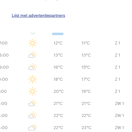
4:00
12°C
11°C
Z 1
Lijst met advertentiepartners
5:00
12°C
11°C
Z 1
11°C
6:00
10°C
Z 1
7:00
12°C
11°C
Z 1
8:00
13°C
13°C
Z 1
9:00
16°C
15°C
Z 1
0:00
18°C
17°C
Z 1
1:00
20°C
19°C
Z 1
2:00
21°C
21°C
ZW 1
3:00
22°C
22°C
ZW 1
4:00
22°C
23°C
ZW 1