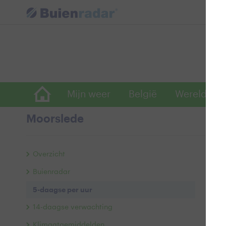
Mijn weer
België
Wereldwijd
Moorslede
5-
Overzicht
Buienradar
Va
5-daagse per uur
Ti
14-daagse verwachting
0
Klimaatgemiddelden