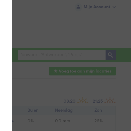
Mijn Account
Voeg toe aan mijn
locaties
06:20
21:25
Buien
Neerslag
Zon
0%
0,0 mm
26%