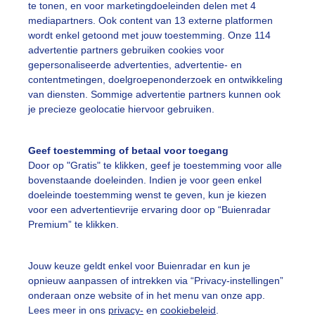
te tonen, en voor marketingdoeleinden delen met 4
9:00
21°C
18°C
NW 2
mediapartners. Ook content van 13 externe platformen
wordt enkel getoond met jouw toestemming. Onze 114
0:00
20°C
18°C
NW 2
advertentie partners gebruiken cookies voor
gepersonaliseerde advertenties, advertentie- en
1:00
18°C
17°C
N 2
contentmetingen, doelgroepenonderzoek en ontwikkeling
2:00
17°C
16°C
N 1
van diensten. Sommige advertentie partners kunnen ook
je precieze geolocatie hiervoor gebruiken.
3:00
15°C
15°C
NW 0
Geef toestemming of betaal voor toegang
Door op "Gratis" te klikken, geef je toestemming voor alle
rgen 7 augustus 2026
bovenstaande doeleinden. Indien je voor geen enkel
jd
Temp
Gevoel
Wind
doeleinde toestemming wenst te geven, kun je kiezen
voor een advertentievrije ervaring door op “Buienradar
0:00
14°C
14°C
W 0
Premium” te klikken.
1:00
13°C
13°C
W 0
Jouw keuze geldt enkel voor Buienradar en kun je
2:00
13°C
12°C
W 1
opnieuw aanpassen of intrekken via “Privacy-instellingen”
onderaan onze website of in het menu van onze app.
3:00
12°C
11°C
ZW 1
Lees meer in ons
privacy-
en
cookiebeleid
.