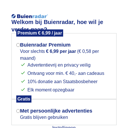
Welkom bij Buienradar, hoe wil je
verder gaan?
Premium € 6,99 / jaar
Buienradar Premium
Voor slechts
€ 6,99 per jaar
(€ 0,58 per
App
Weerzine
maand)
Mogen we je locatie gebruiken voor
Advertentievrij en privacy veilig
het weer?
Ontvang voor min. € 40,- aan cadeaus
10% donatie aan Staatsbosbeheer
daagse per uur
Elk moment opzegbaar
Indien je hier nog geen akkoord op hebt
ndaag 6 augustus 2026
Gratis
gegeven, verschijnt er zo een pop-up uit
je browser waarin deze toestemming
jd
Temp
Gevoel
Wind
Met persoonlijke advertenties
gevraagd wordt.
Gratis blijven gebruiken
14°C
7:00
13°C
W 2
Instellingen