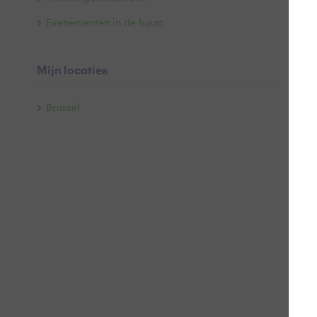
0
Evenementen in de buurt
0
1
Mijn locaties
1
Brussel
1
1
1
1
1
1
1