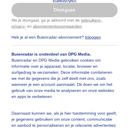
Is goed, toon de popup
8:00
16°C
14°C
W 2
Doorgaan
Nu niet, misschien later
9:00
17°C
15°C
W 2
Als je doorgaat, ga je akkoord met de
gebruikers-
,
0:00
18°C
16°C
W 2
privacy-
en
abonnementsvoorwaarden
.
Gebruik je Safari en wil je niet elke dag deze pop-up
zien?
Heb je al een Buienradar-abonnement?
Inloggen
1:00
19°C
17°C
W 3
Klik
hier
om dit aan te passen
2:00
20°C
17°C
W 3
Buienradar is onderdeel van DPG Media.
Buienradar en DPG Media gebruiken cookies om
3:00
20°C
18°C
W 3
informatie over je apparaat, locatie, browser en
surfgedrag te verzamelen. Deze informatie combineren
4:00
20°C
18°C
W 3
we met de gegevens die je zelf deelt met ons, zoals
wanneer je een account aanmaakt. Dit doen we om het
5:00
21°C
18°C
W 3
gebruik van onze media te analyseren en onze websites
en apps te verbeteren.
6:00
21°C
19°C
NW 3
21°C
7:00
18°C
NW 3
Daarnaast kunnen we, als je hier toestemming voor geeft,
je gegevens gebruiken om onze content, communicatie
8:00
21°C
18°C
NW 2
en aanbod te personaliseren en je relevante advertenties