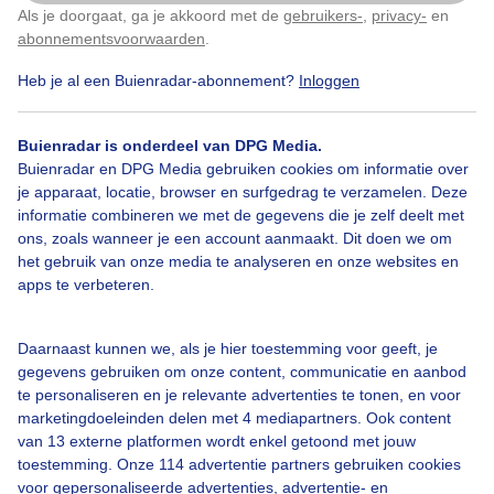
Als je doorgaat, ga je akkoord met de
gebruikers-
,
privacy-
en
Klik
hier
om dit aan te passen
abonnementsvoorwaarden
.
18°
18°
16°
16°
16°
16°
Heb je al een Buienradar-abonnement?
Inloggen
15°
15°
14°
12°
11°
Buienradar is onderdeel van DPG Media.
Buienradar en DPG Media gebruiken cookies om informatie over
0
0
0
0
0
0
0
0
0
0
0
je apparaat, locatie, browser en surfgedrag te verzamelen. Deze
mm
mm
mm
mm
mm
mm
mm
mm
mm
mm
mm
informatie combineren we met de gegevens die je zelf deelt met
ons, zoals wanneer je een account aanmaakt. Dit doen we om
het gebruik van onze media te analyseren en onze websites en
NW2
ZW1
ZW2
N2
O2
NW3
W2
W2
W2
O1
ZW2
apps te verbeteren.
Laatst bijgewerkt op donderdag 6 augustus 15:24
Daarnaast kunnen we, als je hier toestemming voor geeft, je
gegevens gebruiken om onze content, communicatie en aanbod
Donderdag 6 augustus
te personaliseren en je relevante advertenties te tonen, en voor
06:20
21:25
marketingdoeleinden delen met 4 mediapartners. Ook content
tijd
temp.
gev.
wind
buien
neerslag
van 13 externe platformen wordt enkel getoond met jouw
toestemming. Onze 114 advertentie partners gebruiken cookies
18:00
23°
19°
NW2
0%
0 mm
voor gepersonaliseerde advertenties, advertentie- en