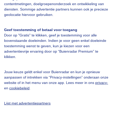
contentmetingen, doelgroepenonderzoek en ontwikkeling van
19:00
22°
19°
NW2
0%
0 mm
diensten. Sommige advertentie partners kunnen ook je precieze
geolocatie hiervoor gebruiken.
20:00
21°
18°
NW2
0%
0 mm
21:00
19°
17°
NW2
0%
0 mm
Geef toestemming of betaal voor toegang
Door op "Gratis" te klikken, geef je toestemming voor alle
22:00
17°
16°
NW1
0%
0 mm
bovenstaande doeleinden. Indien je voor geen enkel doeleinde
toestemming wenst te geven, kun je kiezen voor een
23:00
16°
15°
W0
0%
0 mm
advertentievrije ervaring door op “Buienradar Premium” te
klikken.
Vr
11° / 24°
0 mm / 0%
ZW1
07-08
Jouw keuze geldt enkel voor Buienradar en kun je opnieuw
Za
12° / 27°
0 mm / 0%
O1
aanpassen of intrekken via “Privacy-instellingen” onderaan onze
08-08
website of in het menu van onze app. Lees meer in ons
privacy-
Zo
14° / 31°
0 mm / 0%
ZW2
en
cookiebeleid
.
09-08
Ma
16° / 29°
0 mm / 0%
N2
10-08
Lijst met advertentiepartners
Di
15° / 27°
0 mm / 0%
O2
11-08