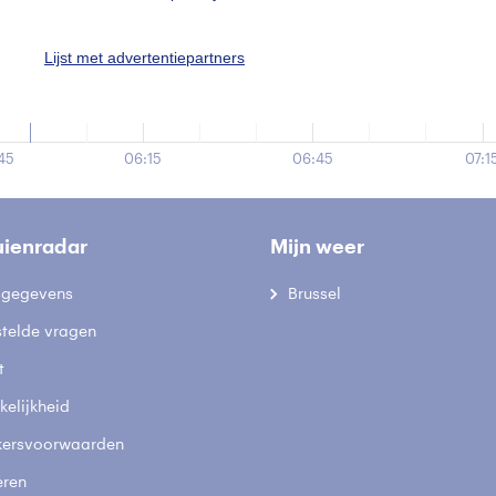
n neerslag verwacht
Nu
Lijst met advertentiepartners
45
06:15
06:45
07:1
uienradar
Mijn weer
fsgegevens
Brussel
stelde vragen
t
elijkheid
kersvoorwaarden
eren