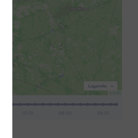
Legenda
©
OSM
07:35
08:00
08:25