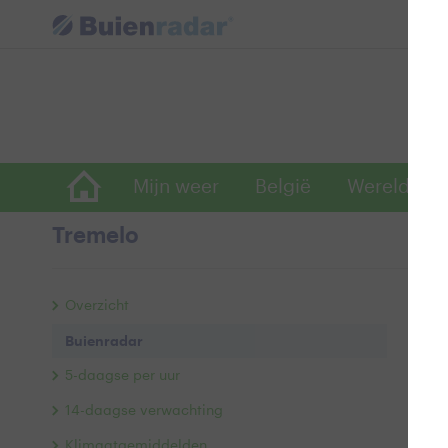
Mijn weer
België
Wereldwijd
Tremelo
Bu
Overzicht
Buienradar
5-daagse per uur
14-daagse verwachting
Klimaatgemiddelden