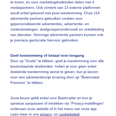
te tonen, en voor marketingdoeleinden delen met 4
mediapartners. Ook content van 13 externe platformen
wordt enkel getoond met jouw toestemming. Onze 114
advertentie partners gebruiken cookies voor
gepersonaliseerde advertenties, advertentie- en
contentmetingen, doelgroepenonderzoek en ontwikkeling
van diensten. Sommige advertentie partners kunnen ook
je precieze geolocatie hiervoor gebruiken.
Geef toestemming of betaal voor toegang
Door op "Gratis" te klikken, geef je toestemming voor alle
bovenstaande doeleinden. Indien je voor geen enkel
doeleinde toestemming wenst te geven, kun je kiezen
voor een advertentievrije ervaring door op “Buienradar
Premium” te klikken.
05:55
06:20
06:45
07:10
Jouw keuze geldt enkel voor Buienradar en kun je
opnieuw aanpassen of intrekken via “Privacy-instellingen”
onderaan onze website of in het menu van onze app.
erslag
Lees meer in ons
privacy-
en
cookiebeleid
.