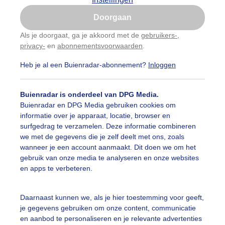
Is goed, toon de popup
Doorgaan
Nu niet, misschien later
Als je doorgaat, ga je akkoord met de
gebruikers-
,
privacy-
en
abonnementsvoorwaarden
.
Gebruik je Safari en wil je niet elke dag deze pop-up
zien?
Heb je al een Buienradar-abonnement?
Inloggen
Klik
hier
om dit aan te passen
Buienradar is onderdeel van DPG Media.
Buienradar en DPG Media gebruiken cookies om
informatie over je apparaat, locatie, browser en
surfgedrag te verzamelen. Deze informatie combineren
we met de gegevens die je zelf deelt met ons, zoals
wanneer je een account aanmaakt. Dit doen we om het
gebruik van onze media te analyseren en onze websites
en apps te verbeteren.
Daarnaast kunnen we, als je hier toestemming voor geeft,
je gegevens gebruiken om onze content, communicatie
en aanbod te personaliseren en je relevante advertenties