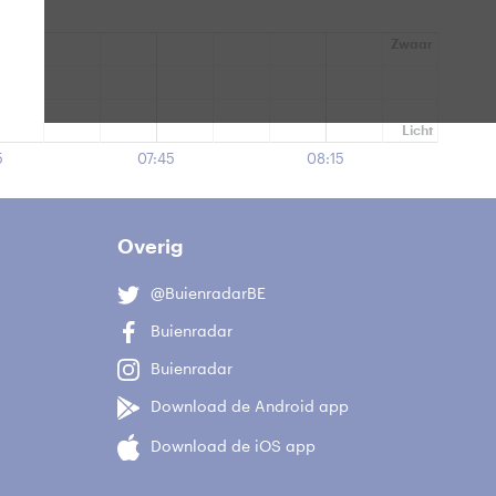
Zwaar
Licht
5
07:45
08:15
Overig
@BuienradarBE
Buienradar
Buienradar
Download de Android app
Download de iOS app