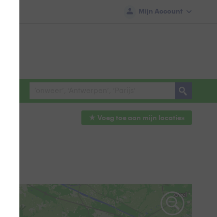
Mijn Account
Voeg toe aan mijn
locaties