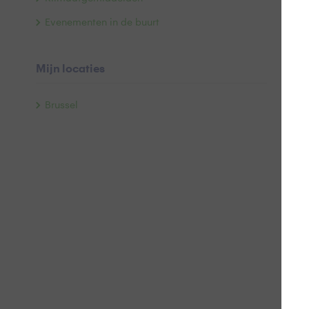
Evenementen in de buurt
Mijn locaties
Brussel