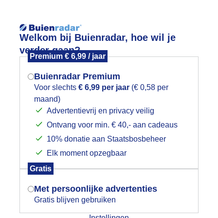
Welkom bij Buienradar, hoe wil je
verder gaan?
Premium € 6,99 / jaar
Buienradar Premium
Voor slechts
€ 6,99 per jaar
(€ 0,58 per
App
Weerzine
maand)
Mogen we je locatie gebruiken voor
Advertentievrij en privacy veilig
het weer?
Ontvang voor min. € 40,- aan cadeaus
10% donatie aan Staatsbosbeheer
ienradar
Elk moment opzegbaar
Indien je hier nog geen akkoord op hebt
Gratis
Afgelopen uur
3 uur vooruit
gegeven, verschijnt er zo een pop-up uit
je browser waarin deze toestemming
Met persoonlijke advertenties
gevraagd wordt.
+
05:55
Gratis blijven gebruiken
−
Instellingen