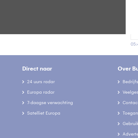
Gee
05:
Direct naar
Over B
24 uurs radar
Bedrij
Europa radar
Veelge
7-daagse verwachting
Contac
Satelliet Europa
Toegank
Gebrui
Advert