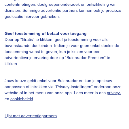
contentmetingen, doelgroepenonderzoek en ontwikkeling van
diensten. Sommige advertentie partners kunnen ook je precieze
Mijn locaties
geolocatie hiervoor gebruiken.
Brussel
Geef toestemming of betaal voor toegang
Door op "Gratis" te klikken, geef je toestemming voor alle
bovenstaande doeleinden. Indien je voor geen enkel doeleinde
toestemming wenst te geven, kun je kiezen voor een
Over Buienradar
advertentievrije ervaring door op “Buienradar Premium” te
klikken.
Bedrijfsgegevens
Jouw keuze geldt enkel voor Buienradar en kun je opnieuw
Veelgestelde vragen
aanpassen of intrekken via “Privacy-instellingen” onderaan onze
website of in het menu van onze app. Lees meer in ons
privacy-
Contact
en
cookiebeleid
.
Toegankelijkheid
Gebruikersvoorwaarden
Lijst met advertentiepartners
Adverteren