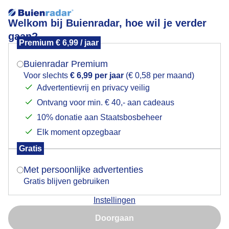
Welkom bij Buienradar, hoe wil je verder
gaan?
Premium € 6,99 / jaar
Mogen we je locatie gebruiken voor het
weer?
Buienradar Premium
Voor slechts
€ 6,99 per jaar
(€ 0,58 per maand)
-1 uur
+3 uur
Advertentievrij en privacy veilig
Ontvang voor min. € 40,- aan cadeaus
Indien je hier nog geen akkoord op hebt gegeven,
+
00:00
verschijnt er zo een pop-up uit je browser waarin
10% donatie aan Staatsbosbeheer
−
deze toestemming gevraagd wordt.
Elk moment opzegbaar
Gratis
Is goed, toon de popup
Met persoonlijke advertenties
Gratis blijven gebruiken
Instellingen
Nu niet, misschien later
Doorgaan
Gebruik je Safari en wil je niet elke dag deze pop-up zien?