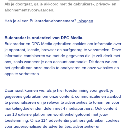
Als je doorgaat, ga je akkoord met de
gebruikers-
,
privacy-
en
Klik
hier
om dit aan te passen
abonnementsvoorwaarden
.
Heb je al een Buienradar-abonnement?
Inloggen
Legenda
Buienradar is onderdeel van DPG Media.
©
OSM
Buienradar en DPG Media gebruiken cookies om informatie over
je apparaat, locatie, browser en surfgedrag te verzamelen. Deze
informatie combineren we met de gegevens die je zelf deelt met
00:00
00:55
01:50
ons, zoals wanneer je een account aanmaakt. Dit doen we om
het gebruik van onze media te analyseren en onze websites en
Neerslag
apps te verbeteren.
Geen neerslag verwacht
Daarnaast kunnen we, als je hier toestemming voor geeft, je
Nu
Zwaar
gegevens gebruiken om onze content, communicatie en aanbod
te personaliseren en je relevante advertenties te tonen, en voor
marketingdoeleinden delen met 4 mediapartners. Ook content
Licht
van 13 externe platformen wordt enkel getoond met jouw
23:45
00:15
00:45
01:15
01:45
02:15
toestemming. Onze 114 advertentie partners gebruiken cookies
voor gepersonaliseerde advertenties, advertentie- en