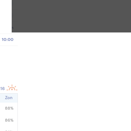
i
O
i
km/u
- km
10:00
:16
Zon
88%
86%