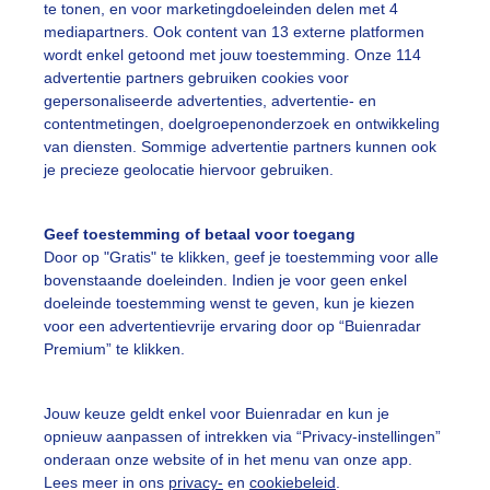
te tonen, en voor marketingdoeleinden delen met 4
mediapartners. Ook content van 13 externe platformen
wordt enkel getoond met jouw toestemming. Onze 114
advertentie partners gebruiken cookies voor
11:20
11:45
12:10
12:35
13:00
13:25
1
gepersonaliseerde advertenties, advertentie- en
contentmetingen, doelgroepenonderzoek en ontwikkeling
van diensten. Sommige advertentie partners kunnen ook
slag
je precieze geolocatie hiervoor gebruiken.
neerslag verwacht
u
Geef toestemming of betaal voor toegang
Door op "Gratis" te klikken, geef je toestemming voor alle
bovenstaande doeleinden. Indien je voor geen enkel
doeleinde toestemming wenst te geven, kun je kiezen
voor een advertentievrije ervaring door op “Buienradar
11:35
12:05
12:35
13:05
13:35
Premium” te klikken.
Jouw keuze geldt enkel voor Buienradar en kun je
ratuur
20,7°C
Luchtvochtigheid
opnieuw aanpassen of intrekken via “Privacy-instellingen”
lstemperatuur
20,7°C
Windkracht
onderaan onze website of in het menu van onze app.
Lees meer in ons
privacy-
en
cookiebeleid
.