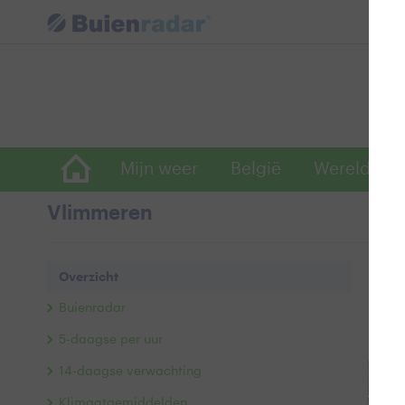
Mijn weer
België
Wereldwijd
Vlimmeren
Ove
Overzicht
Buie
Buienradar
Af
5-daagse per uur
14-daagse verwachting
+
Klimaatgemiddelden