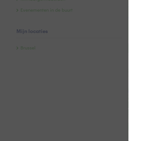
−
Evenementen in de buurt
Mijn locaties
Brussel