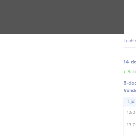
Grond
Rege
Zonint
Lucht
14-d
Beki
5-da
Vand
Tijd
12:
13: