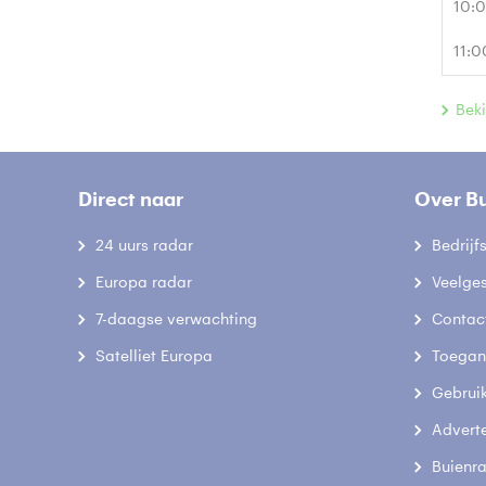
10:
11:0
Beki
Direct naar
Over B
24 uurs radar
Bedrij
Europa radar
Veelge
7-daagse verwachting
Contac
Satelliet Europa
Toegank
Gebrui
Advert
Buienr