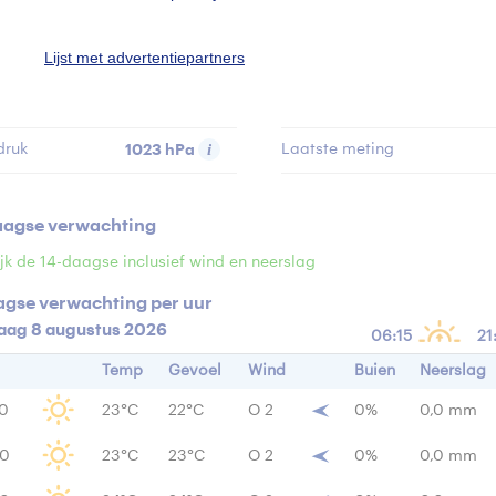
temperatuur
-°C
Windrichting
Lijst met advertentiepartners
n
0 mm
Windstoten
7 
2
ensiteit
875 W/m
Zicht
i
druk
1023 hPa
Laatste meting
aagse verwachting
jk de 14-daagse inclusief wind en neerslag
agse verwachting per uur
aag 8 augustus 2026
06:15
21
Temp
Gevoel
Wind
Buien
Neerslag
00
23°C
22°C
O 2
0%
0,0 mm
00
23°C
23°C
O 2
0%
0,0 mm