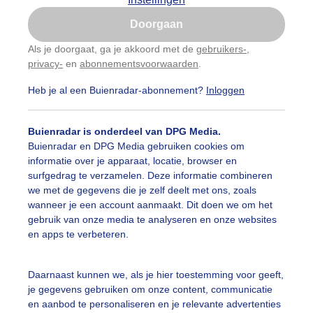
Is goed, toon de popup
Doorgaan
Nu niet, misschien later
Als je doorgaat, ga je akkoord met de
gebruikers-
,
privacy-
en
abonnementsvoorwaarden
.
Gebruik je Safari en wil je niet elke dag deze pop-up
zien?
Heb je al een Buienradar-abonnement?
Inloggen
Klik
hier
om dit aan te passen
Buienradar is onderdeel van DPG Media.
Buienradar en DPG Media gebruiken cookies om
informatie over je apparaat, locatie, browser en
surfgedrag te verzamelen. Deze informatie combineren
we met de gegevens die je zelf deelt met ons, zoals
wanneer je een account aanmaakt. Dit doen we om het
gebruik van onze media te analyseren en onze websites
en apps te verbeteren.
Daarnaast kunnen we, als je hier toestemming voor geeft,
je gegevens gebruiken om onze content, communicatie
en aanbod te personaliseren en je relevante advertenties
Legen