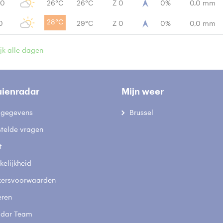
00
26°C
26°C
Z 0
0%
0,0 mm
28°C
0
29°C
Z 0
0%
0,0 mm
jk alle dagen
uienradar
Mijn weer
fsgegevens
Brussel
stelde vragen
t
elijkheid
kersvoorwaarden
eren
adar Team