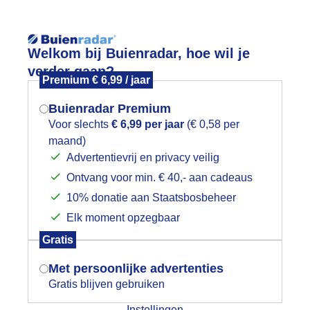
Welkom bij Buienradar, hoe wil je
verder gaan?
Premium € 6,99 / jaar
Buienradar Premium
Voor slechts
€ 6,99 per jaar
(€ 0,58 per
App
Weerzine
maand)
Mogen we je locatie gebruiken voor
Advertentievrij en privacy veilig
het weer?
Voeg toe aan mijn
l
Ontvang voor min. € 40,- aan cadeaus
10% donatie aan Staatsbosbeheer
rzicht
Elk moment opzegbaar
Indien je hier nog geen akkoord op hebt
nradar
Gratis
gegeven, verschijnt er zo een pop-up uit
gelopen uur
3 uur vooruit
je browser waarin deze toestemming
Met persoonlijke advertenties
gevraagd wordt.
Gratis blijven gebruiken
11:20
Instellingen