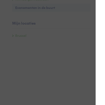
Evenementen in de buurt
Mijn locaties
Brussel