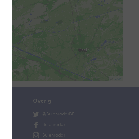
©
OSM
Overig
@BuienradarBE
Buienradar
Buienradar