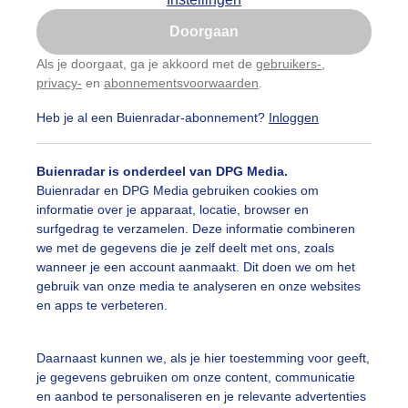
Is goed, toon de popup
Doorgaan
Nu niet, misschien later
Als je doorgaat, ga je akkoord met de
gebruikers-
,
privacy-
en
abonnementsvoorwaarden
.
Gebruik je Safari en wil je niet elke dag deze pop-up
zien?
Heb je al een Buienradar-abonnement?
Inloggen
Klik
hier
om dit aan te passen
Buienradar is onderdeel van DPG Media.
Buienradar en DPG Media gebruiken cookies om
informatie over je apparaat, locatie, browser en
surfgedrag te verzamelen. Deze informatie combineren
we met de gegevens die je zelf deelt met ons, zoals
wanneer je een account aanmaakt. Dit doen we om het
gebruik van onze media te analyseren en onze websites
en apps te verbeteren.
Daarnaast kunnen we, als je hier toestemming voor geeft,
je gegevens gebruiken om onze content, communicatie
en aanbod te personaliseren en je relevante advertenties