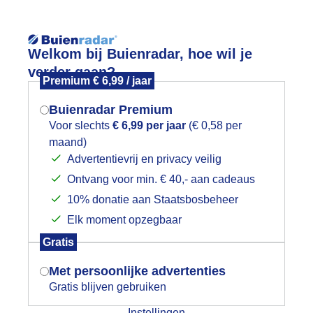
Welkom bij Buienradar, hoe wil je
verder gaan?
Premium € 6,99 / jaar
Buienradar Premium
Voor slechts
€ 6,99 per jaar
(€ 0,58 per
App
Weerzine
maand)
Mogen we je locatie gebruiken voor
Advertentievrij en privacy veilig
het weer?
Ontvang voor min. € 40,- aan cadeaus
10% donatie aan Staatsbosbeheer
enementen in de buurt
Elk moment opzegbaar
Indien je hier nog geen akkoord op hebt
Gratis
+
gegeven, verschijnt er zo een pop-up uit
je browser waarin deze toestemming
−
Met persoonlijke advertenties
gevraagd wordt.
Gratis blijven gebruiken
Instellingen