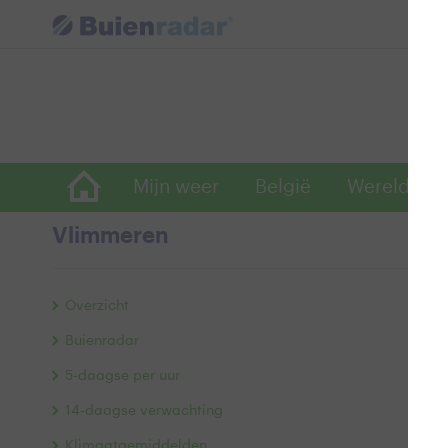
Mijn weer
België
Wereldwijd
Vlimmeren
Ev
Overzicht
Buienradar
5-daagse per uur
14-daagse verwachting
Klimaatgemiddelden