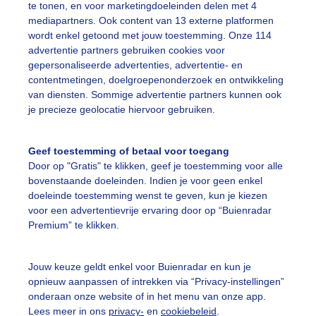
te tonen, en voor marketingdoeleinden delen met 4
mediapartners. Ook content van 13 externe platformen
wordt enkel getoond met jouw toestemming. Onze 114
advertentie partners gebruiken cookies voor
gepersonaliseerde advertenties, advertentie- en
contentmetingen, doelgroepenonderzoek en ontwikkeling
van diensten. Sommige advertentie partners kunnen ook
je precieze geolocatie hiervoor gebruiken.
Geef toestemming of betaal voor toegang
Door op "Gratis" te klikken, geef je toestemming voor alle
bovenstaande doeleinden. Indien je voor geen enkel
doeleinde toestemming wenst te geven, kun je kiezen
voor een advertentievrije ervaring door op “Buienradar
Premium” te klikken.
uienradar
Mijn weer
fsgegevens
Brussel
Jouw keuze geldt enkel voor Buienradar en kun je
opnieuw aanpassen of intrekken via “Privacy-instellingen”
stelde vragen
onderaan onze website of in het menu van onze app.
t
Lees meer in ons
privacy-
en
cookiebeleid
.