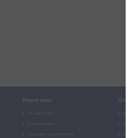
Direct naar
Over B
24 uurs radar
Bedrij
Europa radar
Veelge
7-daagse verwachting
Contac