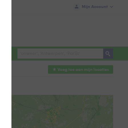
Mijn Account
Voeg toe aan mijn
locaties