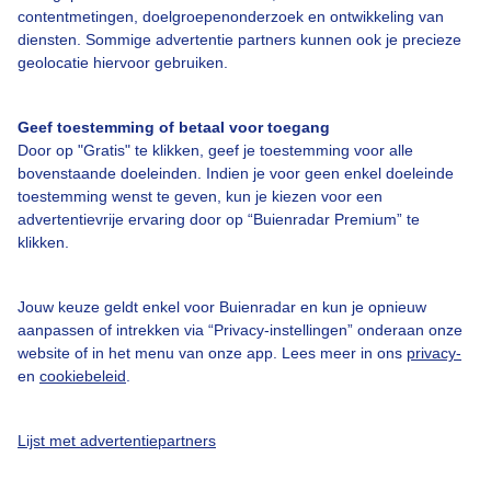
contentmetingen, doelgroepenonderzoek en ontwikkeling van
De storm bij Pukkelpop en de overstromingen in België in 2021. Het is
onvoorstelbaar dat het weer zo een impact kan hebben en als
diensten. Sommige advertentie partners kunnen ook je precieze
meteoroloog word je heel klein. Ook al was het voorspeld, je hebt
geolocatie hiervoor gebruiken.
steeds het gevoel dat je meer kon doen.
Geef toestemming of betaal voor toegang
Door op "Gratis" te klikken, geef je toestemming voor alle
bovenstaande doeleinden. Indien je voor geen enkel doeleinde
toestemming wenst te geven, kun je kiezen voor een
advertentievrije ervaring door op “Buienradar Premium” te
klikken.
Over Buienradar
Jouw keuze geldt enkel voor Buienradar en kun je opnieuw
Bedrijfsgegevens
aanpassen of intrekken via “Privacy-instellingen” onderaan onze
website of in het menu van onze app. Lees meer in ons
privacy-
Veelgestelde vragen
en
cookiebeleid
.
Contact
Toegankelijkheid
Lijst met advertentiepartners
Gebruikersvoorwaarden