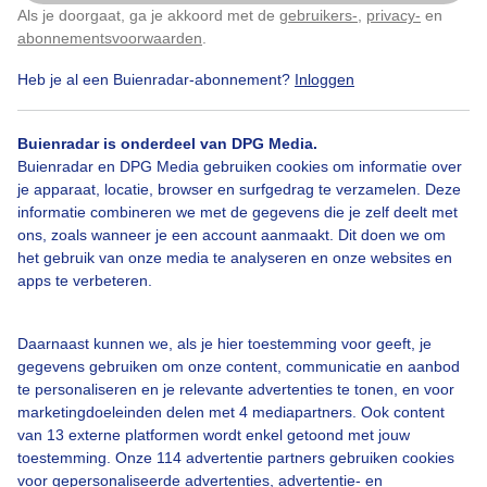
Als je doorgaat, ga je akkoord met de
gebruikers-
,
privacy-
en
Klik
hier
om dit aan te passen
Als beroepsmilitair kreeg ik een doorgedreven opleiding in het weer
abonnementsvoorwaarden
.
voorspellen. Toen het Belgische leger nog in Duitsland gestationeerd
was, voorzag ik de piloten van het licht vliegwezen (Helikopters) van
Heb je al een Buienradar-abonnement?
Inloggen
weersvoorspellingen. Later mocht ik ook de voorspellingen doen
voor de F16 in Kleine Brogel en nog wat later maakte ik deel uit van
het hoofdstation in de Meteo Wing te Beauvechain. Ondertussen
Buienradar is onderdeel van DPG Media.
deed ik ook de weerpraatjes op Radio 2 Limburg. Na een 10-jarige
Buienradar en DPG Media gebruiken cookies om informatie over
carrière als beroepsmilitair maakte ik de overstap naar MeteoGroup
je apparaat, locatie, browser en surfgedrag te verzamelen. Deze
België. Een grote diversiteit van weervoorspellingen viel me te beurt;
van weerberichten voor kranten, TV en radio tot op locatie bij de
informatie combineren we met de gegevens die je zelf deelt met
grote festivals als Tommorowland, Rock Werchter enz...Ondertussen
ons, zoals wanneer je een account aanmaakt. Dit doen we om
werd ik ook vaak gevraagd door TVL (TV Limburg) om wat uitleg te
het gebruik van onze media te analyseren en onze websites en
geven bij speciaal weer. Inmiddels ben ik zelfstandig ondernemer als
apps te verbeteren.
Meteoroloog en fotograaf.
Wat is er zo leuk aan het vak?
Daarnaast kunnen we, als je hier toestemming voor geeft, je
gegevens gebruiken om onze content, communicatie en aanbod
Het is een enorm boeiende job met een grote afwisseling en
diversiteit. Ook vind ik het geweldig om een blik in de toekomst te
te personaliseren en je relevante advertenties te tonen, en voor
kunnen werpen. Of het nu regent, sneeuwt of mooi weer is, het geeft
marketingdoeleinden delen met 4 mediapartners. Ook content
een erg voldaan gevoel als het voorspeld was.
van 13 externe platformen wordt enkel getoond met jouw
toestemming. Onze 114 advertentie partners gebruiken cookies
Meest memorabele moment in je carrière?
voor gepersonaliseerde advertenties, advertentie- en