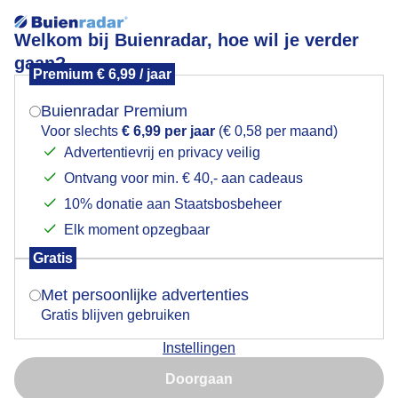
Welkom bij Buienradar, hoe wil je verder
gaan?
Premium € 6,99 / jaar
Michel Nulens
Mogen we je locatie gebruiken voor het
weer?
Buienradar Premium
Sinds 2022 actief als
Voor slechts
€ 6,99 per jaar
(€ 0,58 per maand)
meteoroloog bij Buienradar.
Daarvoor beroepsmilitair in het
Advertentievrij en privacy veilig
Belgische leger en bij
Ontvang voor min. € 40,- aan cadeaus
Indien je hier nog geen akkoord op hebt gegeven,
MeteoGroup België.
verschijnt er zo een pop-up uit je browser waarin
10% donatie aan Staatsbosbeheer
deze toestemming gevraagd wordt.
Elk moment opzegbaar
Gratis
Is goed, toon de popup
Met persoonlijke advertenties
Gratis blijven gebruiken
"Als meteoroloog voel je je soms heel klein, ook al was de
Instellingen
Nu niet, misschien later
voorspelling correct."
Doorgaan
Kort overzicht van de loopbaan
Gebruik je Safari en wil je niet elke dag deze pop-up zien?